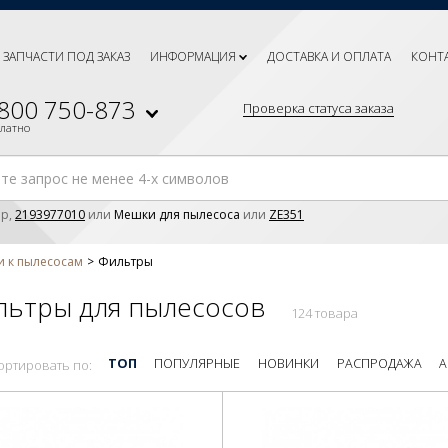
ЗАПЧАСТИ ПОД ЗАКАЗ
ИНФОРМАЦИЯ
ДОСТАВКА И ОПЛАТА
КОНТ
 800 750-873
Проверка статуса заказа
платно
р,
2193977010
или
Мешки для пылесоса
или
ZE351
и к пылесосам
Фильтры
льтры для пылесосов
124 товара
ТОП
ПОПУЛЯРНЫЕ
НОВИНКИ
РАСПРОДАЖА
А
ортировать по: