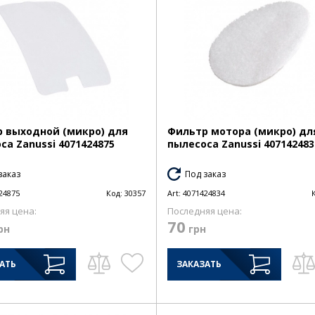
 выходной (микро) для
Фильтр мотора (микро) дл
са Zanussi 4071424875
пылесоса Zanussi 407142483
заказ
Под заказ
24875
Код:
30357
Art:
4071424834
яя цена:
Последняя цена:
70
рн
грн
АТЬ
ЗАКАЗАТЬ