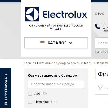
О НАС
0
ОФИЦИАЛЬНЫЙ ПАРТНЕР ELECTROLUX В
УКРАИНЕ
Бес
КАТАЛОГ
Наприме
Главная
К технике по уходу за домом и телом
Запчаст
Фи
Совместимость с брендом
ВЫБЕРИТЕ МОДЕЛЬ
С
AEG
(93)
Electrolux
(114)