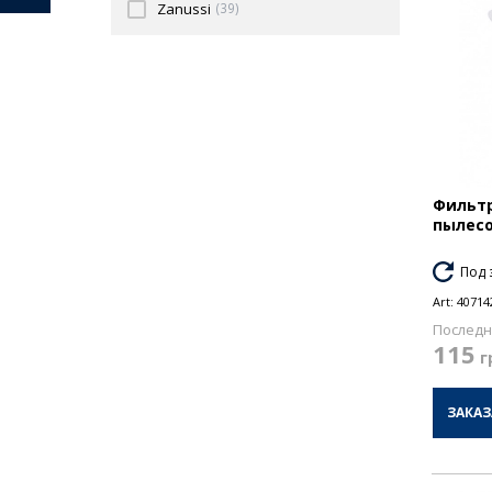
Zanussi
(39)
Фильтр
пылесо
Под 
Art:
40714
Последн
115
г
ЗАКАЗ