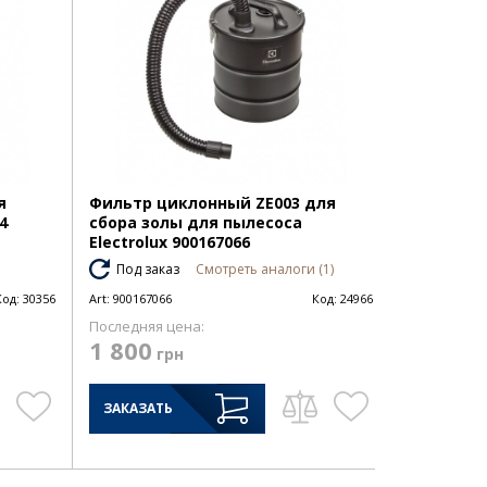
я
Фильтр циклонный ZE003 для
4
сбора золы для пылесоса
Electrolux 900167066
Под заказ
Смотреть аналоги (1)
Код:
30356
Art:
900167066
Код:
24966
Последняя цена:
1 800
грн
ЗАКАЗАТЬ