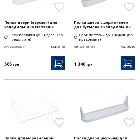
Полка двери (верхняя) для
Полка двери с держателем
холодильника Electrolux...
для бутылок в холодильник...
Срок поставки до 3 недель (по
Срок поставки до 3 недель (по
предоплате)
предоплате)
Art:
2646008017
Код:
35138
Art:
2251401093
Код:
30245
565
1 340
грн
грн
Полка для морозильной
Полка двери (верхняя) для