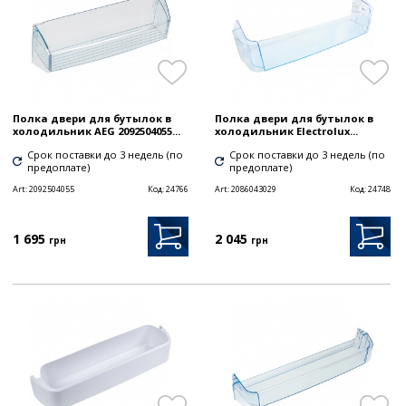
Полка двери для бутылок в
Полка двери для бутылок в
холодильник AEG 2092504055...
холодильник Electrolux...
Срок поставки до 3 недель (по
Срок поставки до 3 недель (по
предоплате)
предоплате)
Art:
2092504055
Код:
24766
Art:
2086043029
Код:
24748
1 695
2 045
грн
грн