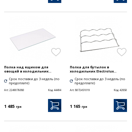
Полка над ящиком для
Полка для бутылок в
овощей в холодильник...
холодильник Electrolux...
Срок поставки до 3 недель (по
Срок поставки до 3 недель (по
предоплате)
предоплате)
Art:
2249076080
Код:
44494
Art:
8072451019
Код:
42850
1 485
1 165
грн
грн