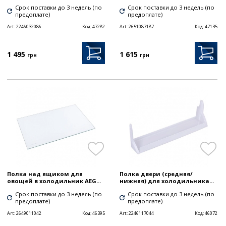
Срок поставки до 3 недель (по
Срок поставки до 3 недель (по
предоплате)
предоплате)
Art:
2246032086
Код:
47282
Art:
2651087187
Код:
47135
1 495
1 615
грн
грн
Полка над ящиком для
Полка двери (средняя/
овощей в холодильник AEG...
нижняя) для холодильника...
Срок поставки до 3 недель (по
Срок поставки до 3 недель (по
предоплате)
предоплате)
Art:
2649011042
Код:
46395
Art:
2246117044
Код:
46072