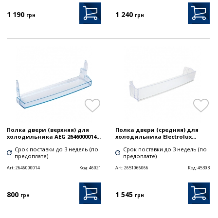
1 190
1 240
грн
грн
Полка двери (верхняя) для
Полка двери (средняя) для
холодильника AEG 2646000014...
холодильника Electrolux...
Срок поставки до 3 недель (по
Срок поставки до 3 недель (по
предоплате)
предоплате)
Art:
2646000014
Код:
46021
Art:
2651066066
Код:
45303
800
1 545
грн
грн