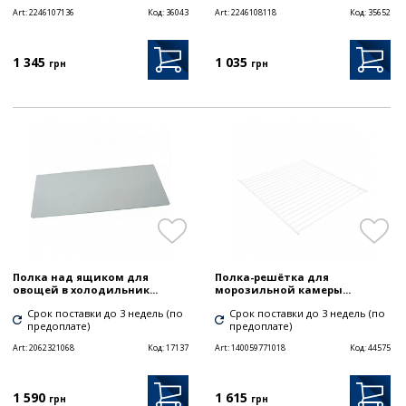
Art:
2246107136
Код:
36043
Art:
2246108118
Код:
35652
1 345
1 035
грн
грн
Полка над ящиком для
Полка-решётка для
овощей в холодильник...
морозильной камеры...
Срок поставки до 3 недель (по
Срок поставки до 3 недель (по
предоплате)
предоплате)
Art:
2062321068
Код:
17137
Art:
140059771018
Код:
44575
1 590
1 615
грн
грн