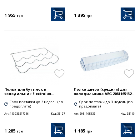
1 955
1 395
грн
грн
Полка для бутылок в
Полка двери (средняя) для
холодильник Electrolux...
холодильника AEG 2081165132...
Срок поставки до 3 недель (по
Срок поставки до 3 недель (по
предоплате)
предоплате)
Art:
140033517016
Код:
33127
Art:
2081165132
Код:
33119
1 285
1 185
грн
грн