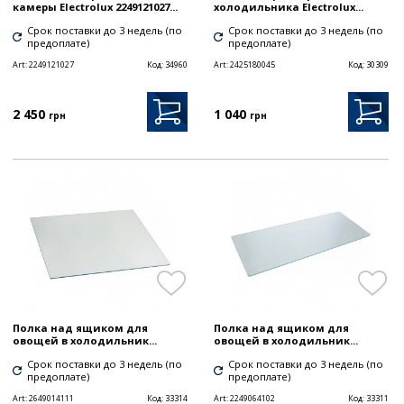
камеры Electrolux 2249121027...
холодильника Electrolux...
Срок поставки до 3 недель (по
Срок поставки до 3 недель (по
предоплате)
предоплате)
Art:
2249121027
Код:
34960
Art:
2425180045
Код:
30309
2 450
1 040
грн
грн
Полка над ящиком для
Полка над ящиком для
овощей в холодильник...
овощей в холодильник...
Срок поставки до 3 недель (по
Срок поставки до 3 недель (по
предоплате)
предоплате)
Art:
2649014111
Код:
33314
Art:
2249064102
Код:
33311