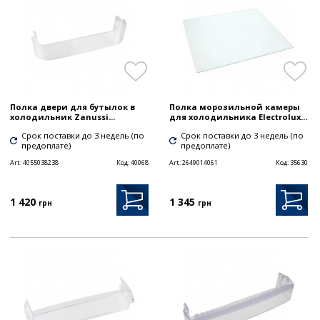
Полка двери для бутылок в
Полка морозильной камеры
холодильник Zanussi...
для холодильника Electrolux...
Срок поставки до 3 недель (по
Срок поставки до 3 недель (по
предоплате)
предоплате)
Art:
4055038238
Код:
40068
Art:
2649014061
Код:
35630
1 420
1 345
грн
грн