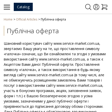
Catalog
Home
Official Articles
Публічна оферта
Публічна оферта
Шановний користувач сайту www.service-market.com.ua,
звертаємо Вашу увагу на те, що проставлення символу
«галочка» означає, що Ви ознайомлені та згодні з умовами
використання сайту www.service-market.com.ua, а також є
Акцептом Вами даної Публічной оферти. Проставлення
символу «галочка», а також використання в будь-якому
вигляді сайту www.service-market.com.ua (в тому числі, але
не обмежуючись розміщенням замовлень Вами товарів і
послуг з використанням сайту www.service-market.com.ua,
участь в бонусних програмах, акціях, заповнення заявок,
форм і т.п.) є Вашою беззаперечною згодою з усіма
умовами, зазначеними у даної публічної оферти і
прирівнюється до підписання договору обома сторонами.
Дана Публічна оферта є обов'язковою для виконання