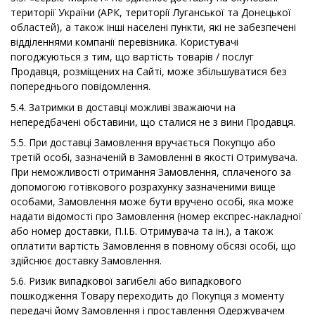
території України (АРК, території Луганської та Донецької
областей), а також інші населені пункти, які не забезпечені
відділеннями компанії перевізника. Користувачі
погоджуються з тим, що вартість товарів / послуг
Продавця, розміщених на Сайті, може збільшуватися без
попереднього повідомлення.
5.4. Затримки в доставці можливі зважаючи на
непередбачені обставини, що сталися не з вини Продавця.
5.5. При доставці Замовлення вручається Покупцю або
третій особі, зазначеній в Замовленні в якості Отримувача.
При неможливості отримання Замовлення, сплаченого за
допомогою готівкового розрахунку зазначеними вище
особами, Замовлення може бути вручено особі, яка може
надати відомості про Замовлення (номер експрес-накладної
або номер доставки, П.І.Б. Отримувача та ін.), а також
оплатити вартість Замовлення в повному обсязі особі, що
здійснює доставку Замовлення.
5.6. Ризик випадкової загибелі або випадкового
пошкодження Товару переходить до Покупця з моменту
передачі йому Замовлення і проставлення Одержувачем