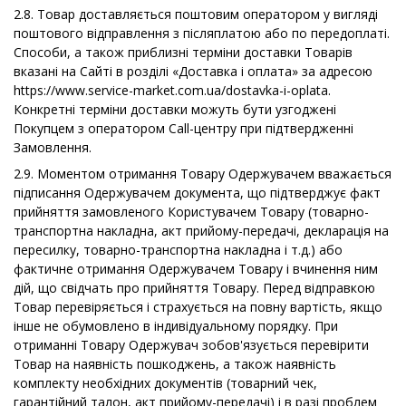
2.8. Товар доставляється поштовим оператором у вигляді
поштового відправлення з післяплатою або по передоплаті.
Способи, а також приблизні терміни доставки Товарів
вказані на Сайті в розділі «Доставка і оплата» за адресою
https://www.service-market.com.ua/dostavka-i-oplata.
Конкретні терміни доставки можуть бути узгоджені
Покупцем з оператором Call-центру при підтвердженні
Замовлення.
2.9. Моментом отримання Товару Одержувачем вважається
підписання Одержувачем документа, що підтверджує факт
прийняття замовленого Користувачем Товару (товарно-
транспортна накладна, акт прийому-передачі, декларація на
пересилку, товарно-транспортна накладна і т.д.) або
фактичне отримання Одержувачем Товару і вчинення ним
дій, що свідчать про прийняття Товару. Перед відправкою
Товар перевіряється і страхується на повну вартість, якщо
інше не обумовлено в індивідуальному порядку. При
отриманні Товару Одержувач зобов'язується перевірити
Товар на наявність пошкоджень, а також наявність
комплекту необхідних документів (товарний чек,
гарантійний талон, акт прийому-передачі) і в разі проблем