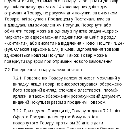
відмовитися від отриманого Товару та розірвати Договір
купівлі-продажу протягом 14 календарних днів з дня
отримання Товару, не рахуючи дня покупки, за винятком
Товарів, які закуплені Продавцем у Постачальника за
індивідуальним замовленням Покупця. Повернути або
обміняти товар можна в одному з пунктів видачі «Сервіс-
Маркета» (їх адреси можна подивитися на Сайті в розділі
«Контакти») або вислати на відділення «Нової Пошти» №247
(вул. Олексія Терьохіна, 5/7) в Києві. Відправлення товарів
здійснюється коштом Покупця. Також Товар можна
повернути кур'єром при отриманні нового замовлення.
7.2. Повернення товару належної якості:
7.2.1. Повернення Товару належної якості можливий у
випадку, якщо Товар не використовувався, збережено
його товарний вигляд, споживчі властивості, пломби,
ярлики, а також збережений розрахунковий документ,
виданий Покупцеві разом з проданим Товаром.
7.2.2. При відмові Покупця від Товару згідно п.7.2.1. цієї
Оферти Продавець повертає йому вартість
повернутого Товару, протягом 30 днів з дати
надходження повернутого Товару на склад Продавця.