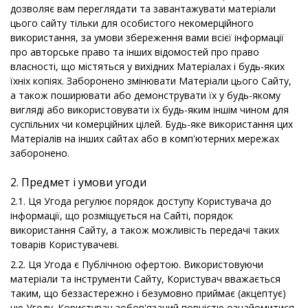
дозволяє вам переглядати та завантажувати матеріали
цього сайту тільки для особистого некомерційного
використання, за умови збереження вами всієї інформації
про авторське право та інших відомостей про право
власності, що містяться у вихідних Матеріалах і будь-яких
їхніх копіях. Заборонено змінювати Матеріали цього Сайту,
а також поширювати або демонструвати їх у будь-якому
вигляді або використовувати їх будь-яким іншім чином для
суспільних чи комерційних цілей. Будь-яке використання цих
Матеріалів на інших сайтах або в комп'ютерних мережах
заборонено.
2. Предмет і умови угоди
2.1. Ця Угода регулює порядок доступу Користувача до
інформації, що розміщується на Сайті, порядок
використання Сайту, а також можливість передачі таких
товарів Користувачеві.
2.2. Ця Угода є Публічною офертою. Використовуючи
матеріали та інструменти Сайту, Користувач вважається
таким, що беззастережно і безумовно приймає (акцептує)
цю Угоду. Користувач зобов'язаний повністю ознайомитися