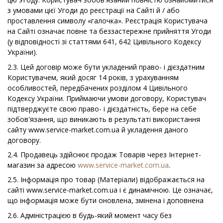
з умовами цієї Угоди до реєстрації на Сайті й / або
проставлення символу «галочка». Реєстрація Користувача
на Сайті означає повне та беззастережне прийняття Угоди
(у відповідності зі статтями 641, 642 Цивільного Кодексу
України).
2.3. Цей договір може бути укладений право- і дієздатним
Користувачем, який досяг 14 років, з урахуванням
особливостей, передбачених розділом 4 Цивільного
Кодексу України. Приймаючи умови договору, Користувач
підтверджуєте свою право- і дієздатність, бере на себе
зобов'язання, що виникають в результаті використання
сайту www.service-market.com.ua й укладення даного
договору.
2.4. Продавець здійснює продаж Товарів через Інтернет-
магазин за адресою
www.service-market.com.ua
.
2.5. Інформація про товар (Матеріали) відображається на
сайті www.service-market.com.ua і є динамічною. Це означає,
що інформація може бути оновлена, змінена і доповнена
2.6. Адміністрацією в будь-який момент часу без