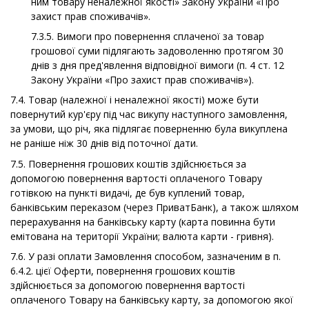
ним товару неналежної якості» Закону України «Про
захист прав споживачів».
7.3.5. Вимоги про повернення сплаченої за товар
грошової суми підлягають задоволенню протягом 30
днів з дня пред'явлення відповідної вимоги (п. 4 ст. 12
Закону України «Про захист прав споживачів»).
7.4. Товар (належної і неналежної якості) може бути
повернутий кур'єру під час викупу наступного замовлення,
за умови, що річ, яка підлягає поверненню була викуплена
не раніше ніж 30 днів від поточної дати.
7.5. Повернення грошових коштів здійснюється за
допомогою повернення вартості оплаченого Товару
готівкою на пункті видачі, де був куплений товар,
банківським переказом (через ПриватБанк), а також шляхом
перерахування на банківську карту (карта повинна бути
емітована на території України; валюта карти - гривня).
7.6. У разі оплати Замовлення способом, зазначеним в п.
6.4.2. цієї Оферти, повернення грошових коштів
здійснюється за допомогою повернення вартості
оплаченого Товару на банківську карту, за допомогою якої