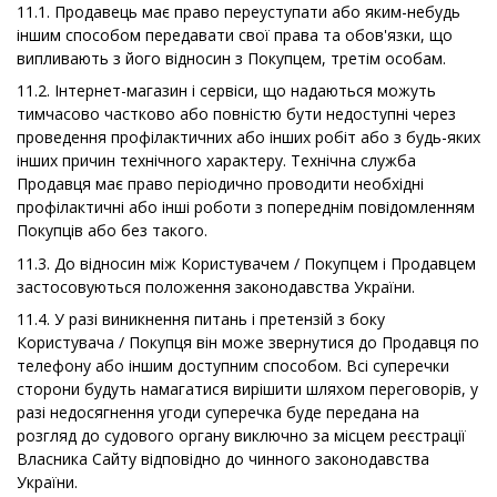
11.1. Продавець має право переуступати або яким-небудь
іншим способом передавати свої права та обов'язки, що
випливають з його відносин з Покупцем, третім особам.
11.2. Інтернет-магазин і сервіси, що надаються можуть
тимчасово частково або повністю бути недоступні через
проведення профілактичних або інших робіт або з будь-яких
інших причин технічного характеру. Технічна служба
Продавця має право періодично проводити необхідні
профілактичні або інші роботи з попереднім повідомленням
Покупців або без такого.
11.3. До відносин між Користувачем / Покупцем і Продавцем
застосовуються положення законодавства України.
11.4. У разі виникнення питань і претензій з боку
Користувача / Покупця він може звернутися до Продавця по
телефону або іншим доступним способом. Всі суперечки
сторони будуть намагатися вирішити шляхом переговорів, у
разі недосягнення угоди суперечка буде передана на
розгляд до судового органу виключно за місцем реєстрації
Власника Сайту відповідно до чинного законодавства
України.