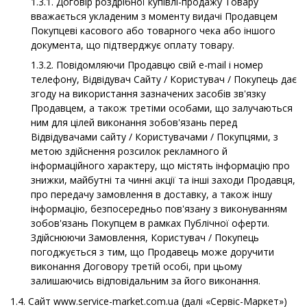
1.3.1. Договір роздрібної купівлі-продажу Товару
вважається укладеним з моменту видачі Продавцем
Покупцеві касового або товарного чека або іншого
документа, що підтверджує оплату товару.
1.3.2. Повідомляючи Продавцю свій e-mail і номер
телефону, Відвідувач Сайту / Користувач / Покупець дає
згоду на використання зазначених засобів зв'язку
Продавцем, а також третіми особами, що залучаються
ним для цілей виконання зобов'язань перед
Відвідувачами сайту / Користувачами / Покупцями, з
метою здійснення розсилок рекламного й
інформаційного характеру, що містять інформацію про
знижки, майбутні та чинні акції та інші заходи Продавця,
про передачу замовлення в доставку, а також іншу
інформацію, безпосередньо пов'язану з виконуванням
зобов'язань Покупцем в рамках Публічної оферти.
Здійснюючи Замовлення, Користувач / Покупець
погоджується з тим, що Продавець може доручити
виконання Договору третій особі, при цьому
залишаючись відповідальним за його виконання.
1.4. Сайт www.service-market.com.ua (далі «Сервіс-Маркет»)