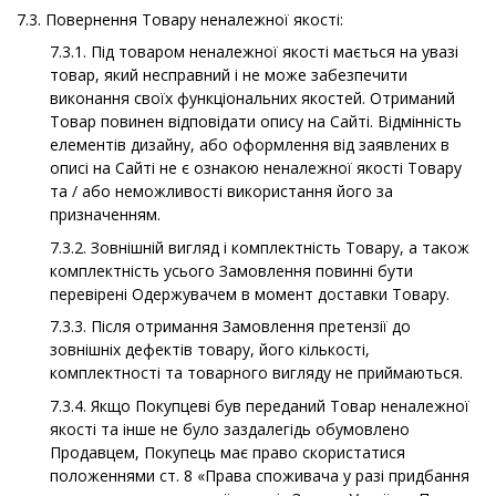
7.3. Повернення Товару неналежної якості:
7.3.1. Під товаром неналежної якості мається на увазі
товар, який несправний і не може забезпечити
виконання своїх функціональних якостей. Отриманий
Товар повинен відповідати опису на Сайті. Відмінність
елементів дизайну, або оформлення від заявлених в
описі на Сайті не є ознакою неналежної якості Товару
та / або неможливості використання його за
призначенням.
7.3.2. Зовнішній вигляд і комплектність Товару, а також
комплектність усього Замовлення повинні бути
перевірені Одержувачем в момент доставки Товару.
7.3.3. Після отримання Замовлення претензії до
зовнішніх дефектів товару, його кількості,
комплектності та товарного вигляду не приймаються.
7.3.4. Якщо Покупцеві був переданий Товар неналежної
якості та інше не було заздалегідь обумовлено
Продавцем, Покупець має право скористатися
положеннями ст. 8 «Права споживача у разі придбання