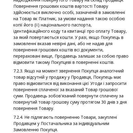
Повернення грошових коштів вартості Товару
здійснюється виключно особі, зазначеній в замовленні
на Товар як Платник, за умови надання такою особою
копії його (її) національного паспорта,
ідентифікаційного коду та квитанції про оплату Товару,
за який повертаються кошти. У разі, якщо Покупець в
замовленні вказав невірні дані, або не надав для
повернення грошових коштів всі документи,
перераховані вище, Продавець залишає за собою право
відмовити такому Покупцеві в поверненні коштів.
7.2.3. Якщо на момент звернення Покупця аналогічний
товар відсутній у продажу у Продавця, Покупець має
право відмовитися від виконання цієї Угоди і запросити
повернення сплаченої за вказаний Товар грошової
суми. Продавець зобов'язаний повернути сплачену за
повернутий товар грошову суму протягом 30 днів з дня
повернення Товару.
7.2.4. Не підлягають поверненню Товари, закуплені
Продавцем у Постачальника за індивідуальним
Замовленню Покупця.