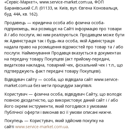
«Сервіс-Маркет», www.service-market.com.ua, ФОП
Баранівський С.Л. (01133, м. Київ, вул. Євгена Коновальця,
буд. 44А, кв. 162).
Продавець — юридична особа або фізична особа-
підприємець, яка розміщує на Сайті інформацію про товари
й / або послуги, які ним реалізуються. Продавцем може бути
як Адміністрація так і будь-яка особа, якій Адміністрація
надала право на розміщення відомостей про товар та / або
послуги. Найменування Продавця вказується в документах
на передачу товару Покупцеві (акт прийому-передачі,
видаткова накладна, товарний чек, фіскальний чек і т.п., що
підтверджують факт передачі товару Покупцеві).
Відвідувач сайту — особа, що відвідала сайт www.service-
market.com.ua без мети процедури закупівлі.
Користувач — фізична особа, відвідувач Сайту, що володіє
повною дієздатністю, що використовує даний сайт і / або
його окремі інструменти, який погодився з умовами
Публічної оферти і виконав всі її умови описані нижче.
Покупець — Користувач, який здійснив покупку на
сайті
www.service-market.com.ua
.