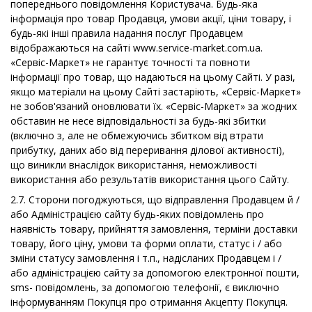
попереднього повідомлення Користувача. Будь-яка
інформація про товар Продавця, умови акції, ціни товару, і
будь-які інші правила надання послуг Продавцем
відображаються на сайті www.service-market.com.ua.
«Сервіс-Маркет» не гарантує точності та повноти
інформації про товар, що надаються на цьому Сайті. У разі,
якщо матеріали на цьому Сайті застаріють, «Сервіс-Маркет»
не зобов'язаний оновлювати їх. «Сервіс-Маркет» за жодних
обставин не несе відповідальності за будь-які збитки
(включно з, але не обмежуючись збитком від втрати
прибутку, даних або від переривання ділової активності),
що виникли внаслідок використання, неможливості
використання або результатів використання цього Сайту.
2.7. Сторони погоджуються, що відправлення Продавцем й /
або Адміністрацією сайту будь-яких повідомлень про
наявність товару, прийняття замовлення, терміни доставки
товару, його ціну, умови та форми оплати, статус і / або
зміни статусу замовлення і т.п., надісланих Продавцем і /
або адміністрацією сайту за допомогою електронної пошти,
sms- повідомлень, за допомогою телефонії, є виключно
інформуванням Покупця про отримання Акцепту Покупця.