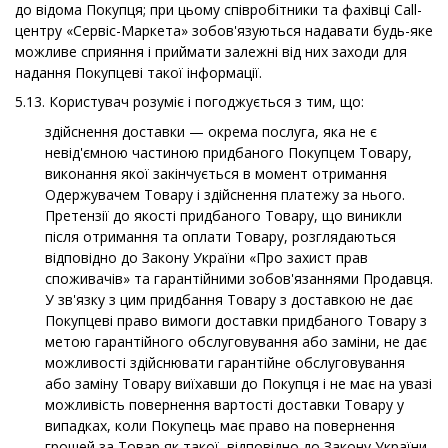
до відома Покупця; при цьому співробітники та фахівці Call-
центру «Сервіс-Маркета» зобов'язуються надавати будь-яке
можливе сприяння і приймати залежні від них заходи для
надання Покупцеві такої інформації.
5.13. Користувач розуміє і погоджується з тим, що:
здійснення доставки — окрема послуга, яка не є
невід'ємною частиною придбаного Покупцем Товару,
виконання якої закінчується в момент отримання
Одержувачем Товару і здійснення платежу за нього.
Претензії до якості придбаного Товару, що виникли
після отримання та оплати Товару, розглядаються
відповідно до Закону України «Про захист прав
споживачів» та гарантійними зобов'язаннями Продавця.
У зв'язку з цим придбання Товару з доставкою не дає
Покупцеві право вимоги доставки придбаного Товару з
метою гарантійного обслуговування або заміни, не дає
можливості здійснювати гарантійне обслуговування
або заміну Товару виїхавши до Покупця і не має на увазі
можливість повернення вартості доставки Товару у
випадках, коли Покупець має право на повернення
грошей за Товар як такої, відповідно до Закону України