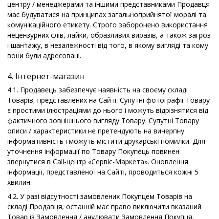
центру / менеджерами та іншими представниками Продавця
має будуватися на принципах загальноприйнятої моралі та
комунікаційного етикету. Строго заборонено використання
нецензурних слів, лайки, образливих виразів, а також загроз
і шантажу, в незалежності від того, в якому вигляді та кому
вони були адресовані.
4. Інтернет-магазин
4.1. Продавець забезпечує наявність на своєму складі
Товарів, представлених на Сайті. Супутні фотографії Товару
є простими ілюстраціями до нього і можуть відрізнятися від
фактичного зовнішнього вигляду Товару. Супутні Товару
описи / характеристики не претендують на вичерпну
інформативність і можуть містити друкарські помилки. Для
уточнення інформації по Товару Покупець повинен
звернутися в Call-центр «Сервіс-Маркета». Оновлення
інформації, представленої на Сайті, проводиться кожні 5
хвилин.
4.2. У разі відсутності замовлених Покупцем Товарів на
складі Продавця, останній має право виключити вказаний
Товар із Замовлення / анулювати Замовлення Покупця,