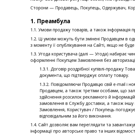
Сторони — Продавець, Покупець, Одержувач, Кор
1. Преамбула
1.1. Умови продажу товарів, а також інформація п
1.2. Ці умови можуть бути змінені Продавцем в о
з моменту її опублікування на Сайті, якщо не буд
1.3. Угода користувача (далі — Угода) набирає 
оформленні Покупцем Замовлення без авторизації 
1.3.1. Договір роздрібної купівлі-продажу Т
документа, що підтверджує оплату товару.
1.3.2. Повідомляючи Продавцю свій e-mail і н
Продавцем, а також третіми особами, що зал
здійснення розсилок рекламного й інформаційн
замовлення в Службу доставки, а також іншу
Замовлення, Користувач / Покупець погоджує
відповідальним за його виконання.
1.4. Сайт дозволяє вам переглядати та завантажу
інформації про авторське право та інших відомост