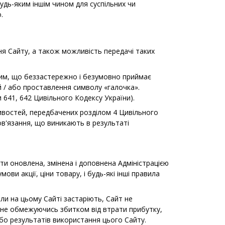
удь-яким іншім чином для суспільних чи
.
ня Сайту, а також можливість передачі таких
ким, що беззастережно і безумовно приймає
й / або проставлення символу «галочка».
 641, 642 Цивільного Кодексу України).
ливостей, передбачених розділом 4 Цивільного
ов'язання, що виникають в результаті
ти оновлена, змінена і доповнена Адміністрацією
и акції, ціни товару, і будь-які інші правила
али на цьому Сайті застаріють, Сайт не
е не обмежуючись збитком від втрати прибутку,
бо результатів використання цього Сайту.