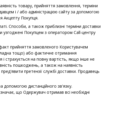
наявність товару, прийняття замовлення, терміни
давцем і / або адміністрацією сайту за допомогою
я Акцепту Покупця.
аті. Способи, а також приблизні терміни доставки
ти узгоджені Покупцем з оператором Call-центру
 факт прийняття замовленого Користувачем
акладна тощо) або фактичне отримання
 і страхується на повну вартість, якщо інше не
вність пошкоджень, а також на наявність
і пред'явити претензії службі доставки. Продавець
за допомогою дистанційного зв'язку.
значає, що Одержувач отримав всі необхідні