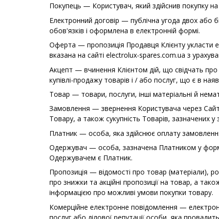
Покупець — Користувач, який здійснив покупку на 
Електронний договір — публічна угода двох або б
обов'язків і оформлена в електронній формі.
Оферта — пропозиція Продавця Клієнту укласти еле
вказана на сайті electrolux-spares.com.ua з ураху
Акцепт — вчинення Клієнтом дій, що свідчать про
купівлі-продажу товарів і / або послуг, що є в ная
Товар — товари, послуги, інші матеріальні й немат
Замовлення — звернення Користувача через Сайт і
Товару, а також сукупність Товарів, зазначених у
Платник — особа, яка здійснює оплату замовленн
Одержувач — особа, зазначена Платником у форм
Одержувачем є Платник.
Пропозиція — відомості про товар (матеріали), ро
про знижки та акційні пропозиції на товар, а та
інформацією про можливі умови покупки товару.
Комерційне електронне повідомлення — електронн
послуг або ділової репутації особи, яка провадит