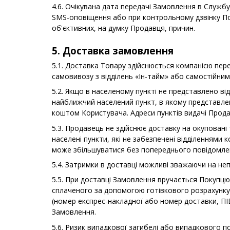
4.6. Очікувана дата передачі Замовлення в Служ
SMS-оповіщення або при контрольному дзвінку По
об'єктивних, на думку Продавця, причин.
5. Доставка замовлення
5.1. Доставка Товару здійснюється компанією пе
самовивозу з відділень «Ін-тайм» або самостійним
5.2. Якщо в населеному пункті не представлено ві
найближчий населений пункт, в якому представле
коштом Користувача. Адреси пунктів видачі Прода
5.3. Продавець не здійснює доставку на окуповані 
населені пункти, які не забезпечені відділеннями 
може збільшуватися без попереднього повідомле
5.4. Затримки в доставці можливі зважаючи на не
5.5. При доставці Замовлення вручається Покупцю
сплаченого за допомогою готівкового розрахунку
(номер експрес-накладної або номер доставки, ПІ
Замовлення.
5.6. Ризик випадкової загибелі або випадкового