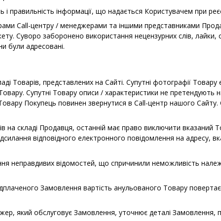
ть і правильність інформації, що надається Користувачем при реєс
орами Call-центру / менеджерами та іншими представниками Прод
ету. Суворо заборонено використання нецензурних слів, лайки, о
ни були адресовані.
ладі Товарів, представлених на Сайті. Супутні фотографії Товару
 Товару. Супутні Товару описи / характеристики не претендують 
Товару Покупець повинен звернутися в Call-центр нашого Сайту. 
арів на складі Продавця, останній має право виключити вказаний
силання відповідного електронного повідомлення на адресу, вка
дання неправдивих відомостей, що спричинили неможливість нал
ередплаченого Замовлення вартість анульованого Товару поверт
жер, який обслуговує Замовлення, уточнює деталі Замовлення, 