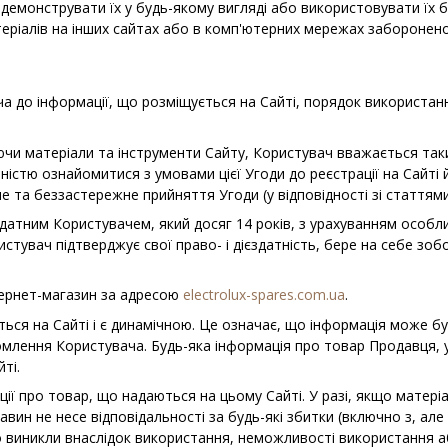
емонструвати їх у будь-якому вигляді або використовувати їх б
теріалів на інших сайтах або в комп'ютерних мережах заборонено
ча до інформації, що розміщується на Сайті, порядок використан
ючи матеріали та інструменти Сайту, Користувач вважається та
ністю ознайомитися з умовами цієї Угоди до реєстрації на Сайті 
 та беззастережне прийняття Угоди (у відповідності зі статтями
єздатним Користувачем, який досяг 14 років, з урахуванням особ
тувач підтверджує свої право- і дієздатність, бере на себе зоб
.
тернет-магазин за адресою
electrolux-spares.com.ua
.
ться на Cайті і є динамічною. Це означає, що інформація може бу
лення Користувача. Будь-яка інформація про товар Продавця, умов
ті.
ції про товар, що надаються на цьому Сайті. У разі, якщо матері
вин не несе відповідальності за будь-які збитки (включно з, ал
що виникли внаслідок використання, неможливості використання а