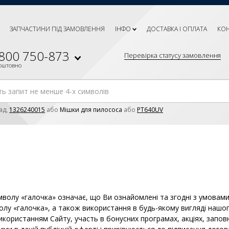
ЗАПЧАСТИНИ ПІД ЗАМОВЛЕННЯ
ІНФО
ДОСТАВКА І ОПЛАТА
КО
 800 750-873
Перевірка статусу замовлення
коштовно
ад,
1326240015
або
Мішки для пилососа
або
PT640UV
мволу «галочка» означає, що Ви ознайомлені та згодні з умовам
олу «галочка», а також використання в будь-якому вигляді нашо
икористанням Сайту, участь в бонусних програмах, акціях, зап