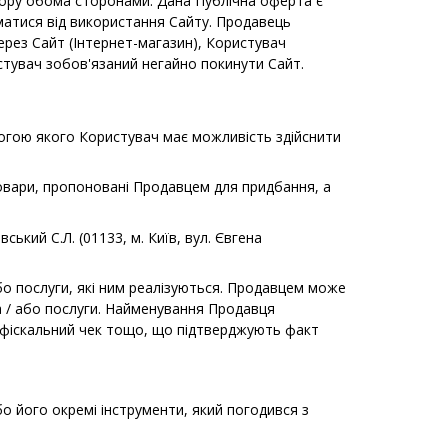
овору обома сторонами. Дана Публічна оферта є
матися від використання Сайту. Продавець
рез Сайт (Інтернет-магазин), Користувач
стувач зобов'язаний негайно покинути Сайт.
могою якого Користувач має можливість здійснити
Товари, пропоновані Продавцем для придбання, а
ький С.Л. (01133, м. Київ, вул. Євгена
бо послуги, які ним реалізуються. Продавцем може
та / або послуги. Найменування Продавця
, фіскальний чек тощо, що підтверджують факт
бо його окремі інструменти, який погодився з