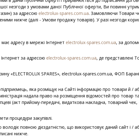
ми в даній публічній оферті і прирівнюється до підписання дог
шої незгоди з умовами даної Публічної оферти, Ви повинні утри
газин) за адресою
electrolux-spares.com.ua
. Замовляючи Товари че
ними нижче (далі - Умови продажу товарів). У разі незгоди кори
 має адресу в мережі Інтернет
electrolux-spares.com.ua
, за допо
 Iнтернет за адресою
electrolux-spares.com.ua
, де представлені 
зину «ELECTROLUX SPARES», electrolux-spares.com.ua, ФОП Баранівс
дприємець, яка розміщує на Сайті інформацію про товари й / а
 Адміністрація надала право на розміщення відомостей про товар 
пцеві (акт прийому-передачі, видаткова накладна, товарний чек
ети процедури закупівлі.
 володіє повною дієздатністю, що використовує даний сайт і / а
писані нижче.