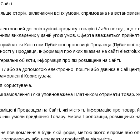
Сайті.
ільше сторін, включаючи всі їх умови, спрямована на встановлен
ктронний договір купівлі-продажу товарів і / або послуг, що є 
ванням викладених у даній угоді умов. Оферта вважається прийнято
 прийняття Клієнтом Публічної пропозиції Продавця (Публічної 
вності у Продавця, інформація про яких вказана на сайті electrolux
еріальні об'єкти, інформація про які розміщена на Сайті.
 / або за допомогою електронної пошти або дзвінка в Call-цент
 замовленні Користувача.
я Користувача.
і замовлення і яка уповноважена Платником отримати товар. Як
зміщені Продавцем на Сайті, які містять інформацію про товар, 
кож інші умови придбання Товару. Умови Пропозицій, розміщених 
е повідомлення в будь-якій формі, метою якого є пряме або оп
ь господарську або незалежну професійну діяльність.