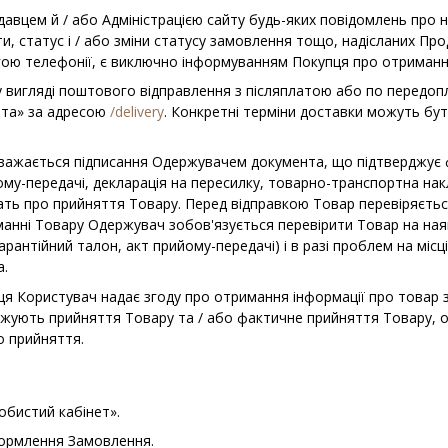
авцем й / або Адміністрацією сайту будь-яких повідомлень про 
и, статус і / або зміни статусу замовлення тощо, надісланих Про
ою телефонії, є виключно інформуванням Покупця про отриманн
вигляді поштового відправлення з післяплатою або по передопл
лата» за адресою
/delivery
. Конкретні терміни доставки можуть бу
важається підписання Одержувачем документа, що підтверджує
ому-передачі, декларація на пересилку, товарно-транспортна н
ать про прийняття Товару. Перед відправкою Товар перевіряється
манні Товару Одержувач зобов'язується перевірити Товар на ная
рантійний талон, акт прийому-передачі) і в разі проблем на місц
а.
вця Користувач надає згоду про отримання інформації про товар 
джують прийняття Товару та / або фактичне прийняття Товару, о
о прийняття.
собистий кабінет».
оформлення Замовлення.