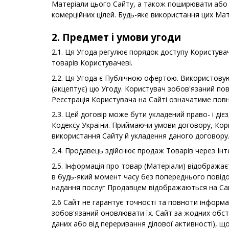
Матеріали цього Сайту, а також поширювати або д
комерційних цілей. Будь-яке використання цих Ма
2. Предмет і умови угоди
2.1. Ця Угода регулює порядок доступу Користува
товарів Користувачеві.
2.2. Ця Угода є Публічною офертою. Використову
(акцептує) цю Угоду. Користувач зобов'язаний пов
Реєстрація Користувача на Сайті означатиме повне
2.3. Цей договір може бути укладений право- і ді
Кодексу України. Приймаючи умови договору, Корис
використання Cайту й укладення даного договору
2.4. Продавець здійснює продаж Товарів через Ін
2.5. Інформація про товар (Матеріали) відображає
в будь-який момент часу без попереднього повідом
надання послуг Продавцем відображаються на Cай
2.6 Сайт не гарантує точності та повноти інформа
зобов'язаний оновлювати їх. Сайт за жодних обста
даних або від переривання ділової активності), 