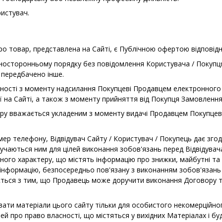
истувач.
ро товар, представлена на Сайті, є Публічною офертою відповідно
дносторонньому порядку без повідомлення Користувача / Покупця
е передбачено інше.
чинності з моменту надсилання Покупцеві Продавцем електронног
на Сайті, а також з моменту прийняття від Покупця Замовлення 
овару вважається укладеним з моменту видачі Продавцем Покупце
омер телефону, Відвідувач Сайту / Користувач / Покупець дає зго
учаються ним для цілей виконання зобов'язань перед Відвідувач
ого характеру, що містять інформацію про знижки, майбутні та ч
 інформацію, безпосередньо пов'язану з виконанням зобов'язань
ться з тим, що Продавець може доручити виконання Договору т
вати матеріали цього сайту тільки для особистого некомерційно
ей про право власності, що містяться у вихідних Матеріалах і буд