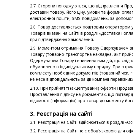
2.7. Сторони погоджуються, що відправлення Прод
доставки товару, його ціну, умови та форми оплат
електронної пошти, SMS-повідомлень, за допомог
2.8. Товар доставляється поштовим оператором у 
Товарів вказані на Сайті в розділі «Доставка і оп
при підтвердженні Замовлення.
2.9. Моментом отримання Товару Одержувачем в
Товару (товарно-транспортна накладна, акт прий
Одержувачем Товару і вчинення ним дій, що свідч
обумовлено в індивідуальному порядку. При отри
комплекту необхідних документів (товарний чек, га
не несе відповідальність за дії компанії перевізник
2.10. При прийнятті (акцептуванні) оферти Прода
Проставлення підпису на документах, що підтвер
відомості (інформацію) про товар до моменту йог
3. Реєстрація на сайті
3.1. Реєстрація на Сайті здійснюється в розділі «О
3.2. Реєстрація на Сайті не є обов'язковою для 