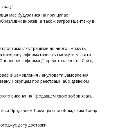
трації.
авця має будуватися на принципах
бразливих виразів, а також загроз і шантажу в
 є простими ілюстраціями до нього і можуть
на вичерпну інформативність і можуть містити
Оновлення інформації, представленої на Сайті,
 Товар із Замовлення / анулювати Замовлення
зану Покупцем при реєстрації, або дзвінком
ежного виконання Продавцем своїх зобов'язань
ається Продавцем Покупцю способом, яким Товар
погоджує дату доставки.