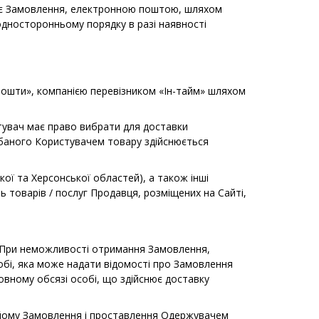
вує Замовлення, електронною поштою, шляхом
односторонньому порядку в разі наявності
Пошти», компанією перевізником «Ін-тайм» шляхом
стувач має право вибрати для доставки
дбаного Користувачем товару здійснюється
ької та Херсонської областей), а також інші
ть товарів / послуг Продавця, розміщених на Сайті,
а. При неможливості отримання Замовлення,
бі, яка може надати відомості про Замовлення
вному обсязі особі, що здійснює доставку
 йому Замовлення і проставлення Одержувачем