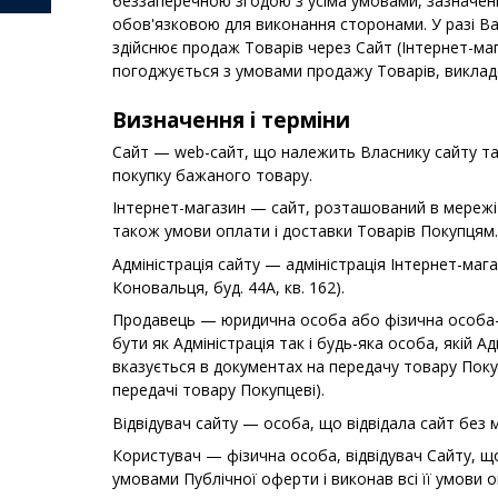
беззаперечною згодою з усіма умовами, зазначени
обов'язковою для виконання сторонами. У разі Ва
здійснює продаж Товарів через Сайт (Інтернет-ма
погоджується з умовами продажу Товарів, викладе
Визначення і терміни
Сайт — web-сайт, що належить Власнику сайту та
покупку бажаного товару.
Інтернет-магазин — сайт, розташований в мережі
також умови оплати і доставки Товарів Покупцям.
Адміністрація сайту — адміністрація Інтернет-мага
Коновальця, буд. 44А, кв. 162).
Продавець — юридична особа або фізична особа-пі
бути як Адміністрація так і будь-яка особа, якій
вказується в документах на передачу товару Поку
передачі товару Покупцеві).
Відвідувач сайту — особа, що відвідала сайт без м
Користувач — фізична особа, відвідувач Сайту, що
умовами Публічної оферти і виконав всі її умови о