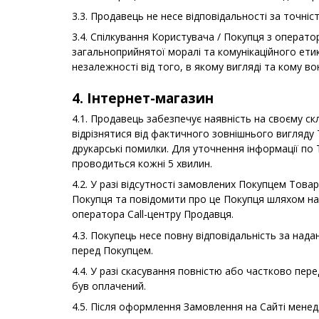
3.3. Продавець не несе відповідальності за точніс
3.4. Спілкування Користувача / Покупця з операт
загальноприйнятої моралі та комунікаційного етик
незалежності від того, в якому вигляді та кому во
4. Інтернет-магазин
4.1. Продавець забезпечує наявність на своєму ск
відрізнятися від фактичного зовнішнього вигляду
друкарські помилки. Для уточнення інформації по 
проводиться кожні 5 хвилин.
4.2. У разі відсутності замовлених Покупцем Тов
Покупця та повідомити про це Покупця шляхом над
оператора Call-центру Продавця.
4.3. Покупець несе повну відповідальність за на
перед Покупцем.
4.4. У разі скасування повністю або частково п
був оплачений.
4.5. Після оформлення Замовлення на Сайті менед