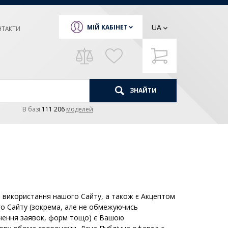
UA
МІЙ КАБІНЕТ
НТАКТИ
ЗНАЙТИ
В базi
111 206
моделей
и використання нашого Сайту, а також є Акцептом
го Сайту (зокрема, але не обмежуючись
овнення заявок, форм тощо) є Вашою