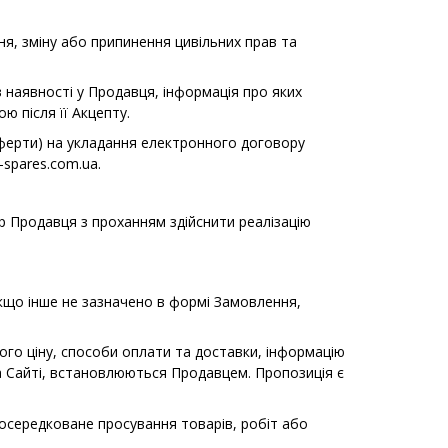
ня, зміну або припинення цивільних прав та
в наявності у Продавця, інформація про яких
ю після її Акцепту.
оферти) на укладання електронного договору
-spares.com.ua.
р Продавця з проханням здійснити реалізацію
що інше не зазначено в формі Замовлення,
його ціну, способи оплати та доставки, інформацію
на Сайті, встановлюються Продавцем. Пропозиція є
осередковане просування товарів, робіт або