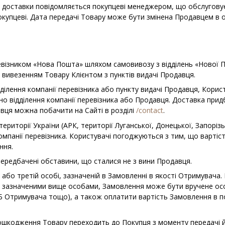
бу доставки повідомляється покупцеві менеджером, що обслуго
купцеві. Дата передачі Товару може бути змінена Продавцем в 
ревізником «Нова Пошта» шляхом самовивозу з відділень «Нової 
 вивезенням Товару Клієнтом з пунктів видачі Продавця.
дділення компанії перевізника або пункту видачі Продавця, Кори
но відділення компанії перевізника або Продавця. Доставка при
вця можна побачити на Сайті в розділі
/contact
.
території України (АРК, території Луганської, Донецької, Запоріз
компанії перевізника. Користувачі погоджуються з тим, що вартіс
ння.
передбачені обставини, що сталися не з вини Продавця.
 або третій особі, зазначеній в Замовленні в якості Отримувач
 зазначеними вище особами, Замовлення може бути вручене осо
Б Отримувача тощо), а також оплатити вартість Замовлення в по
 пошкодження Товару переходить до Покупця з моменту передачі