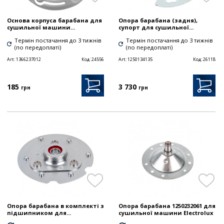
Основа корпуса барабана для
Опора барабана (задня),
сушильної машини...
супорт для сушильної...
Термін постачання до 3 тижнів
Термін постачання до 3 тижнів
(по передоплаті)
(по передоплаті)
Art:
1366237012
Код:
24556
Art:
1250134135
Код:
26118
185
3 730
грн
грн
Опора барабана в комплекті з
Опора барабана 1250232061 для
підшипником для...
сушильної машини Electrolux