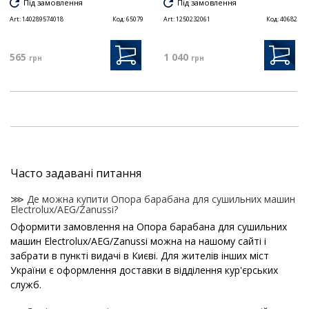
Під замовлення
Під замовлення
Art:
140289574018
Код:
65079
Art:
1250232061
Код:
40682
565
1 040
грн
грн
Часто задавані питання
⋙ Де можна купити Опора барабана для сушильних машин
Electrolux/AEG/Zanussi?
Оформити замовлення на Опора барабана для сушильних
машин Electrolux/AEG/Zanussi можна на нашому сайті і
забрати в пункті видачі в Києві. Для жителів інших міст
України є оформлення доставки в відділення кур'єрських
служб.