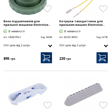
Блок підшипників для
Котушка таходатчика для
пральної машини Electrolux...
пральних машин Electrolux...
В наявності
В наявності
Art:
1468937063
Код:
34458
Art:
50229130005
Код:
24730
Опт цiни від 2 штук
Опт цiни від 2 штук
895
220
грн
грн