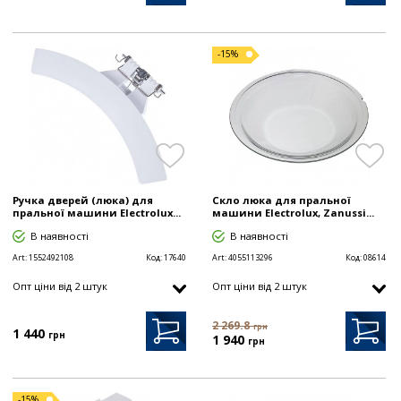
-15%
Ручка дверей (люка) для
Скло люка для пральної
пральної машини Electrolux...
машини Electrolux, Zanussi...
В наявності
В наявності
Art:
1552492108
Код:
17640
Art:
4055113296
Код:
08614
Опт цiни від 2 штук
Опт цiни від 2 штук
2 269.8
грн
1 440
грн
1 940
грн
-15%