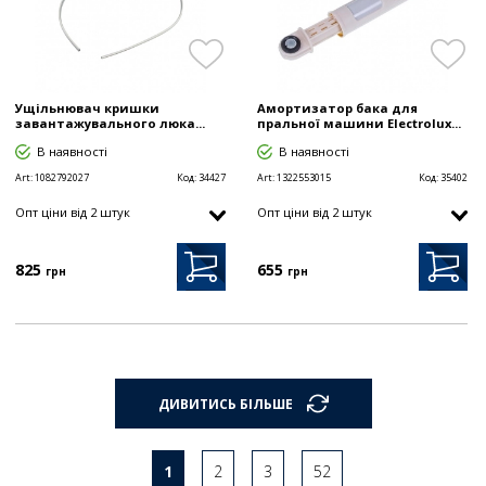
Ущільнювач кришки
Амортизатор бака для
завантажувального люка...
пральної машини Electrolux...
В наявності
В наявності
Art:
1082792027
Код:
34427
Art:
1322553015
Код:
35402
Опт цiни від 2 штук
Опт цiни від 2 штук
825
655
грн
грн
ДИВИТИСЬ БІЛЬШЕ
1
2
3
52