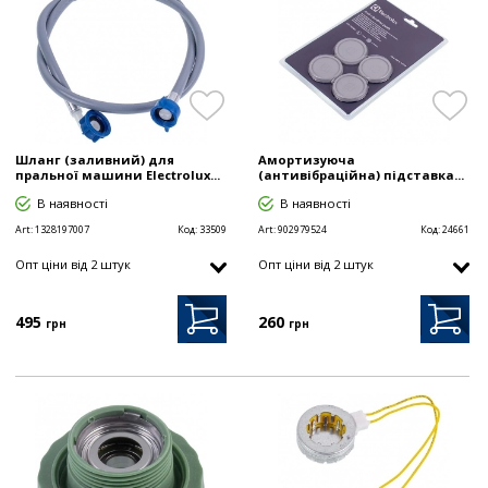
Шланг (заливний) для
Амортизуюча
пральної машини Electrolux...
(антивібраційна) підставка...
В наявності
В наявності
Art:
1328197007
Код:
33509
Art:
902979524
Код:
24661
Опт цiни від 2 штук
Опт цiни від 2 штук
495
260
грн
грн