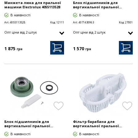
Манжета люка для пральної
Блок підшипників для
машини Electrolux 4055113528
вертикальної пральної...
В наявності
В наявності
Art:
4055113528
Код:
12111
Art:
4071430963
Код:
27001
Опт цiни від 2 штук
Опт цiни від 2 штук
1 875
1 570
грн
грн
Блок підшипників для
Фільтр барабана для
вертикальної пральної...
вертикальної пральної...
В наявності
В наявності