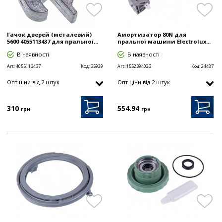
Гачок дверей (металевий)
Амортизатор 80N для
5600 4055113437 для пральної...
пральної машини Electrolux...
В наявності
В наявності
Art:
4055113437
Код:
35929
Art:
1552394023
Код:
24487
Опт цiни від 2 штук
Опт цiни від 2 штук
310
554
.94
грн
грн