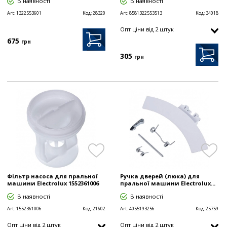
В наявності
В наявності
Art:
1322553601
Код:
28320
Art:
8581322553513
Код:
34018
Опт цiни від 2 штук
675
грн
305
грн
Фільтр насоса для пральної
Ручка дверей (люка) для
машини Electrolux 1552361006
пральної машини Electrolux...
В наявності
В наявності
Art:
1552361006
Код:
21602
Art:
4055193256
Код:
25759
Опт цiни від 2 штук
Опт цiни від 2 штук