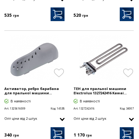
535
520
грн
грн
Активатор, ребро барабана
ТЕН для пральної машини
для пральної машини...
Electrolux 1327242416 Kawai...
В наявності
В наявності
Art:
1325616009
Код:
14538
Art:
1327242416
Код:
34007
Опт цiни від 2 штук
Опт цiни від 2 штук
340
1 170
грн
грн