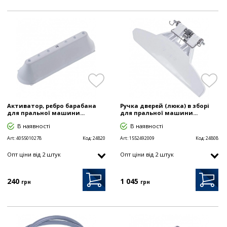
Активатор, ребро барабана
Ручка дверей (люка) в зборі
для пральної машини...
для пральної машини...
В наявності
В наявності
Art:
4055010278
Код:
24820
Art:
1552492009
Код:
24808
Опт цiни від 2 штук
Опт цiни від 2 штук
240
1 045
грн
грн