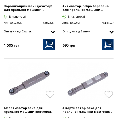
Порошкоприймач (дозатор)
Активатор, ребро барабана
для пральної машини...
для пральної машини...
В наявності
В наявності
Art:
1086623038
Код:
22751
Art:
8118632051
Код:
14537
Опт цiни від 2 штук
Опт цiни від 2 штук
1 595
695
грн
грн
Амортизатор бака для
Амортизатор бака для
пральної машини Electrolux...
пральної машини Electrolux...