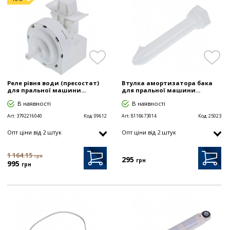
Реле рівня води (пресостат)
Втулка амортизатора бака
для пральної машини...
для пральної машини...
В наявності
В наявності
Art:
3792216040
Код:
09612
Art:
8118673014
Код:
25023
Опт цiни від 2 штук
Опт цiни від 2 штук
1 164.15
грн
295
грн
995
грн