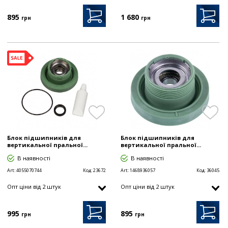
895
1 680
грн
грн
Блок підшипників для
Блок підшипників для
вертикальної пральної...
вертикальної пральної...
В наявності
В наявності
Art:
4055070744
Код:
23672
Art:
1468936057
Код:
36045
Опт цiни від 2 штук
Опт цiни від 2 штук
995
895
грн
грн