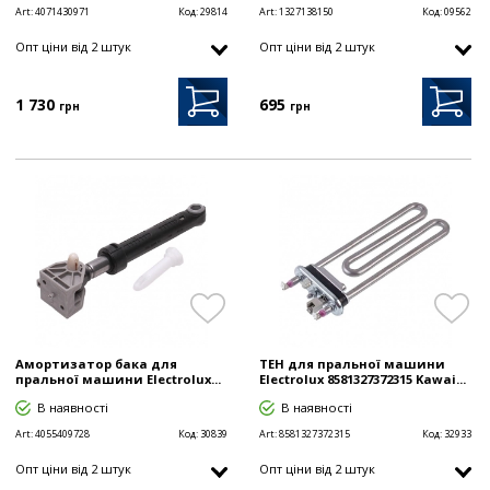
Art:
4071430971
Код:
29814
Art:
1327138150
Код:
09562
Опт цiни від 2 штук
Опт цiни від 2 штук
1 730
695
грн
грн
Амортизатор бака для
ТЕН для пральної машини
пральної машини Electrolux...
Electrolux 8581327372315 Kawai...
В наявності
В наявності
Art:
4055409728
Код:
30839
Art:
8581327372315
Код:
32933
Опт цiни від 2 штук
Опт цiни від 2 штук