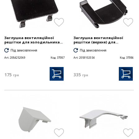
Заглушка вентиляційної
Заглушка вентиляційної
решітки для холодильника...
решітки (верхня) для...
Під замовлення
Під замовлення
Art:
2084252069
Код:
37087
Art:
2059102034
Код:
37086
175
335
грн
грн