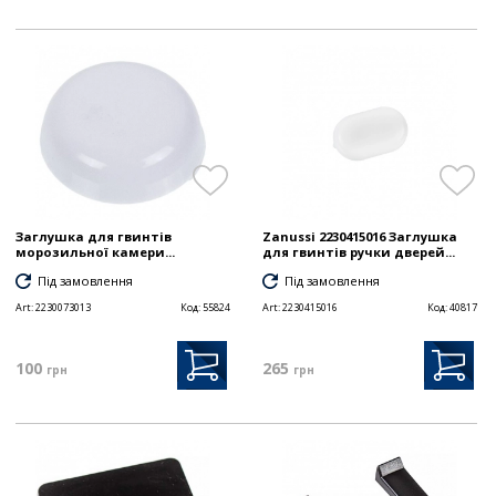
Заглушка для гвинтів
Zanussi 2230415016 Заглушка
морозильної камери...
для гвинтів ручки дверей...
Під замовлення
Під замовлення
Art:
2230073013
Код:
55824
Art:
2230415016
Код:
40817
100
265
грн
грн