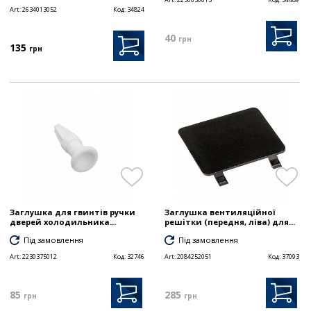
Art:
2634013052
Код:
34824
40
грн
135
грн
Заглушка для гвинтів ручки
Заглушка вентиляційної
дверей холодильника...
решітки (передня, ліва) для...
Під замовлення
Під замовлення
Art:
2230375012
Код:
32746
Art:
2084252051
Код:
37093
85
285
грн
грн