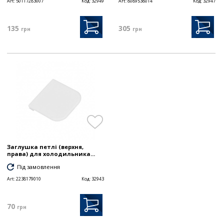
Art:
50117283007
Код:
32949
Art:
8089538014
Код:
32947
135
305
грн
грн
Заглушка петлі (верхня,
права) для холодильника...
Під замовлення
Art:
2238179010
Код:
32943
70
грн