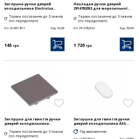
Заглушка ручки дверей
Накладка ручки дверей
холодильника Electrolux...
2914782053 для морозильної...
Термін постачання до 3 тижнів
Термін постачання до 3 тижнів
(по передоплаті)
(по передоплаті)
Art:
2634013011
Код:
16249
Art:
2914782053
Код:
35434
145
1 720
грн
грн
Заглушка для гвинтів ручки
Заглушка для гвинтів ручки
дверей холодильника...
дверей холодильника AEG...
Термін постачання до 3 тижнів
Під замовлення
(по передоплаті)
Art:
2230030013
Код:
34489