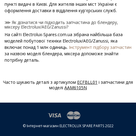
пункті видачі в Києві. Для жителів інших міст України є
оформлення доставки в відділення кур'єрських служб.
⋙ Як дізнатися чи підходить запчастина до блендеру,
міксеру Electrolux/AEG/Zanussi?
На сайті Electrolux-Spares.com.ua зібрана найбільша база
моделей побутової техніки Electrolux/AEG/Zanussi, яка
включає понад 1 млн одиниць.
Інструмент підбору запчастин
за назвою моделі блендера, міксера допоможе знайти
потрібну деталь.
⋙ Як дізнатися модель блендера, міксера
Electrolux/AEG/Zanussi?
Часто шукають деталі з артикулом
ECFBLL01
і запчастини для
Спеціальна наклейка виробника з назвою моделі і іншими
моделі
AAM6105N
параметрами - шильдик знаходиться на корпусі блендера,
міксера Electrolux/AEG/Zanussi.
⋙ Скільки коштує Муфти для блендерів та міксерів
Electrolux/AEG/Zanussi?
На нашому сайті можна купити оригінальні Муфти для
© Інтернет-магазин ELECTROLUX SPARE PARTS 2022
блендерів та міксерів Electrolux/AEG/Zanussi за
конкурентними цінами.