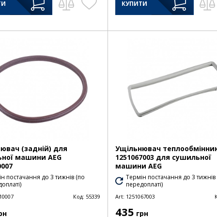
ТИ
КУПИТИ
ювач (задній) для
Ущільнювач теплообмінни
ьної машини AEG
1251067003 для сушильної
0007
машини AEG
н постачання до 3 тижнів (по
Термін постачання до 3 тижнів
оплаті)
передоплаті)
10007
Код:
55339
Art:
1251067003
435
рн
грн