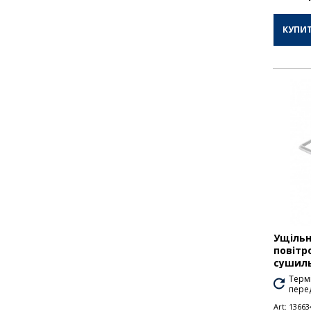
КУПИ
Ущільн
повітр
сушиль
Термі
перед
Art:
13663