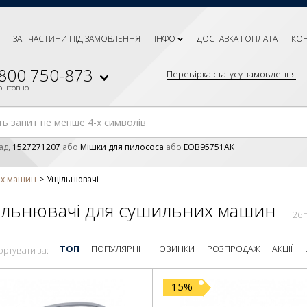
ЗАПЧАСТИНИ ПІД ЗАМОВЛЕННЯ
ІНФО
ДОСТАВКА І ОПЛАТА
КО
 800 750-873
Перевірка статусу замовлення
коштовно
ад,
1527271207
або
Мішки для пилососа
або
EOB95751AK
их машин
Ущільнювачі
ільнювачі для сушильних машин
26 
ТОП
ПОПУЛЯРНІ
НОВИНКИ
РОЗПРОДАЖ
АКЦІЇ
ортувати за:
-15%