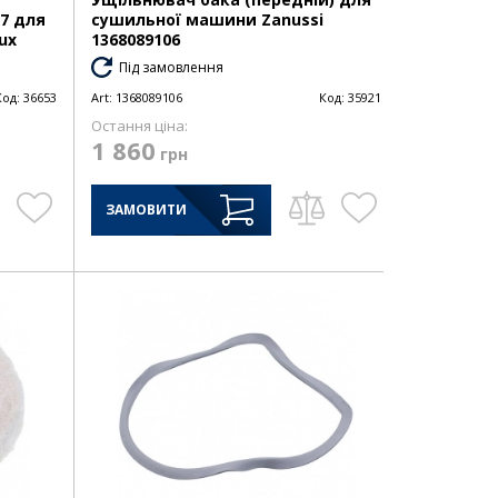
17 для
сушильної машини Zanussi
ux
1368089106
Під замовлення
Код:
36653
Art:
1368089106
Код:
35921
Остання ціна:
1 860
грн
ЗАМОВИТИ