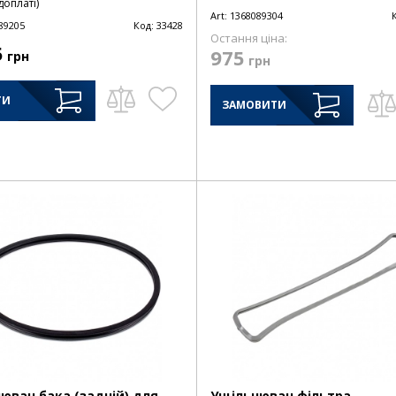
оплаті)
Art:
1368089304
89205
Код:
33428
Остання ціна:
5
975
грн
грн
ТИ
ЗАМОВИТИ
ювач бака (задній) для
Ущільнювач фільтра