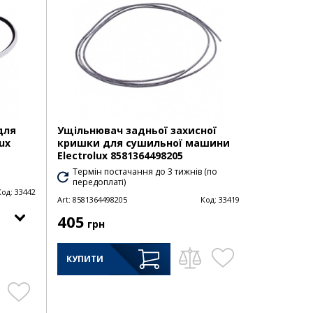
для
Ущільнювач задньої захисної
ux
кришки для сушильної машини
Electrolux 8581364498205
Термін постачання до 3 тижнів (по
передоплаті)
Код:
33442
Art:
8581364498205
Код:
33419
405
грн
КУПИТИ