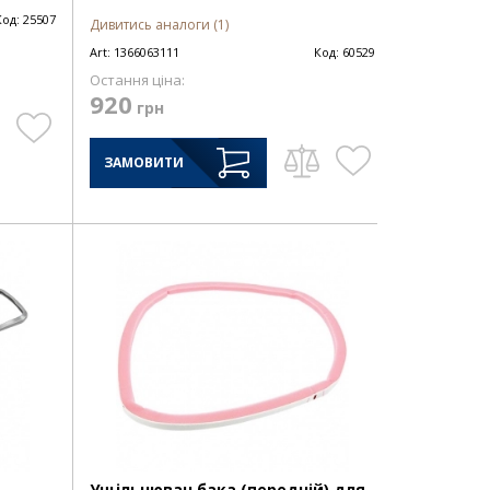
Код:
25507
Дивитись аналоги (1)
Art:
1366063111
Код:
60529
Остання ціна:
920
грн
ЗАМОВИТИ
Ущільнювач бака (передній) для