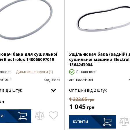
ювач бака для сушильної
Ущільнювач бака (задній) 
 Electrolux 140066097019
сушильної машини Electrol
1364243004
явності
Дивитись аналоги (1)
В наявності
6097019
Код:
33855
Art:
1364243004
и від 2 штук
Опт цiни від 2 штук
1 222.65
грн
рн
1 045
грн
ТИ
КУПИТИ