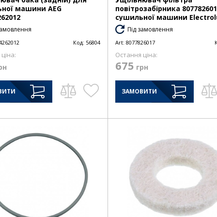
ьної машини AEG
повітрозабірника 80778260
262012
сушильної машини Electrol
замовлення
Під замовлення
4262012
Код:
56804
Art:
8077826017
ціна:
Остання ціна:
675
рн
грн
ВИТИ
ЗАМОВИТИ