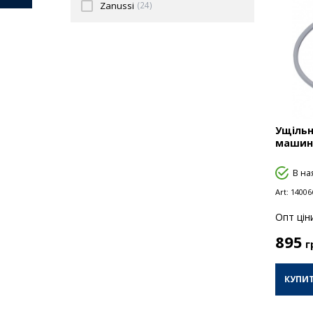
Zanussi
(24)
Ущільн
машини
В на
Art:
14006
Опт цiн
895
г
КУПИ