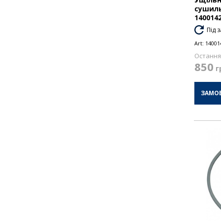
сушил
140014
Під 
Art:
14001
Остання 
850
г
ЗАМО