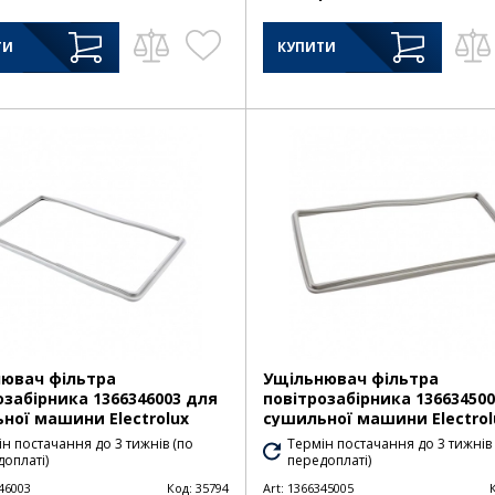
ТИ
КУПИТИ
ювач фільтра
Ущільнювач фільтра
озабірника 1366346003 для
повітрозабірника 13663450
ної машини Electrolux
сушильної машини Electrol
н постачання до 3 тижнів (по
Термін постачання до 3 тижнів
оплаті)
передоплаті)
46003
Код:
35794
Art:
1366345005