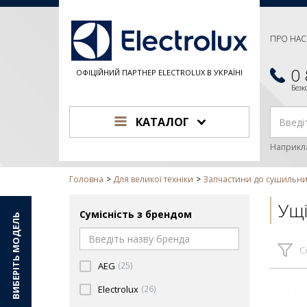
ПРО НАС
0
ОФІЦІЙНИЙ ПАРТНЕР ELECTROLUX В УКРАЇНІ
Без
КАТАЛОГ
Наприкл
Головна
Для великої техніки
Запчастини до сушильн
Ущ
Сумісність з брендом
ВИБЕРІТЬ МОДЕЛЬ
С
AEG
(25)
Electrolux
(26)