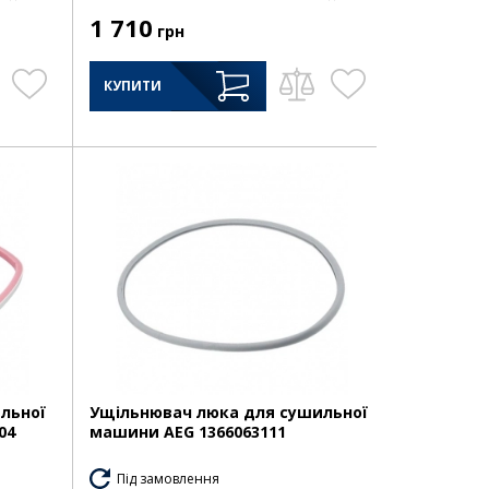
1 710
грн
КУПИТИ
льної
Ущільнювач люка для сушильної
04
машини AEG 1366063111
Під замовлення