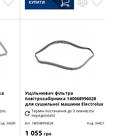
КУПИТИ
ка
Ущільнювач фільтра
повітрозабірника 140068996028
для сушильної машини Electrolux
 (по
Термін постачання до 3 тижнів (по
передоплаті)
Код:
36639
Art:
140068996028
Код:
36427
1 055
грн