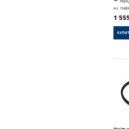
перед
Art:
13680
1 55
КУПИ
Ущільн