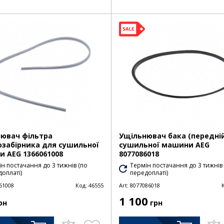
ювач фільтра
Ущільнювач бака (передній
озабірника для сушильної
сушильної машини AEG
 AEG 1366061008
8077086018
н постачання до 3 тижнів (по
Термін постачання до 3 тижнів
оплаті)
передоплаті)
61008
Код:
46555
Art:
8077086018
1 100
рн
грн