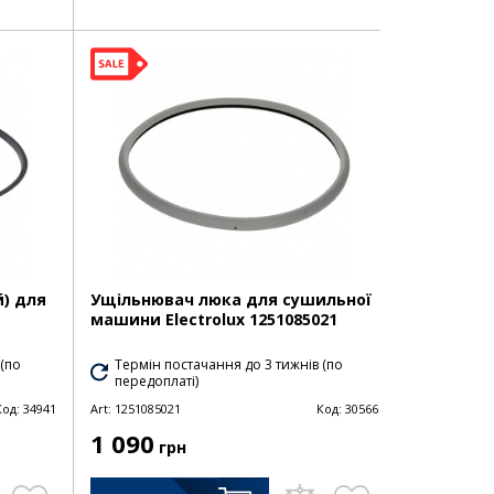
) для
Ущільнювач люка для сушильної
машини Electrolux 1251085021
 (по
Термін постачання до 3 тижнів (по
передоплаті)
Код:
34941
Art:
1251085021
Код:
30566
1 090
грн