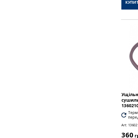
КУПИ
Ущільн
сушил
136021
Термі
перед
Art:
13602
360
г