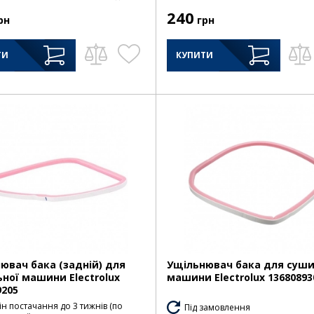
240
рн
грн
ТИ
КУПИТИ
ювач бака (задній) для
Ущільнювач бака для суши
ної машини Electrolux
машини Electrolux 13680893
9205
н постачання до 3 тижнів (по
Під замовлення