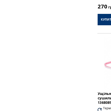
270
г
КУПИ
Ущільн
сушиль
136808
Термі