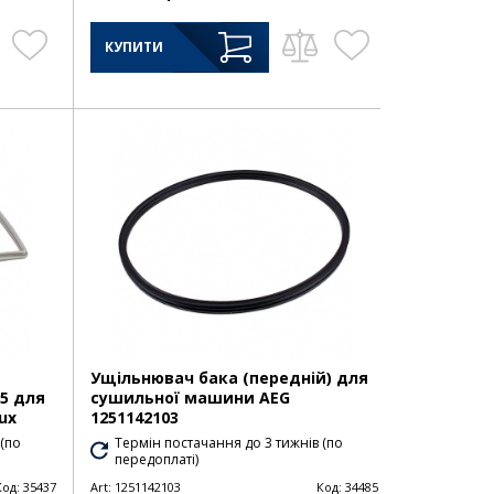
КУПИТИ
Ущільнювач бака (передній) для
05 для
сушильної машини AEG
ux
1251142103
 (по
Термін постачання до 3 тижнів (по
передоплаті)
Код:
35437
Art:
1251142103
Код:
34485