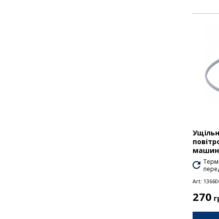
Ущільн
повітр
машини
Термі
перед
Art:
13660
270
г