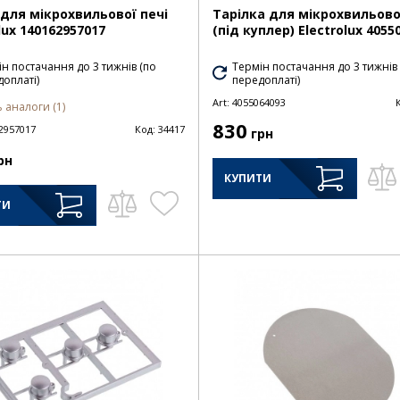
для мікрохвильової печі
Тарілка для мікрохвильово
lux 140162957017
(під куплер) Electrolux 4055
н постачання до 3 тижнів (по
Термін постачання до 3 тижнів
оплаті)
передоплаті)
Art:
4055064093
 аналоги (1)
830
2957017
Код:
34417
грн
рн
КУПИТИ
ТИ