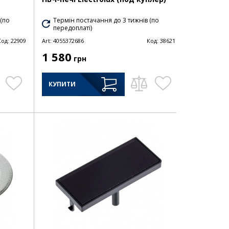
 (по
Термін постачання до 3 тижнів (по
передоплаті)
Код:
22909
Art:
4055372686
Код:
38621
1 580
грн
КУПИТИ