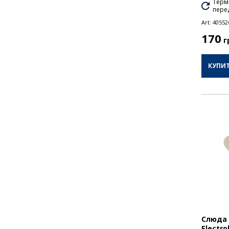
Термі
перед
Art:
40552
170
г
КУПИ
Слюда 
Electro