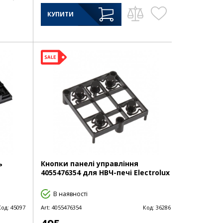
КУПИТИ
ь
Кнопки панелі управління
4055476354 для НВЧ-печі Electrolux
В наявності
Код:
45097
Art:
4055476354
Код:
36286
495