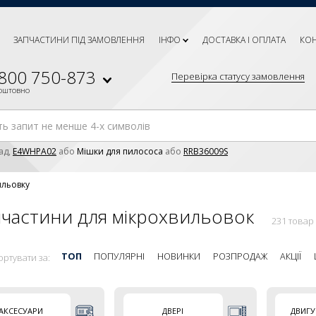
ЗАПЧАСТИНИ ПІД ЗАМОВЛЕННЯ
ІНФО
ДОСТАВКА І ОПЛАТА
КО
 800 750-873
Перевірка статусу замовлення
коштовно
ад,
E4WHPA02
або
Мішки для пилососа
або
RRB36009S
ильовку
частини для мікрохвильовок
231 товар
ТОП
ПОПУЛЯРНІ
НОВИНКИ
РОЗПРОДАЖ
АКЦІЇ
ортувати за:
АКСЕСУАРИ
ДВЕРІ
ДВИГУ