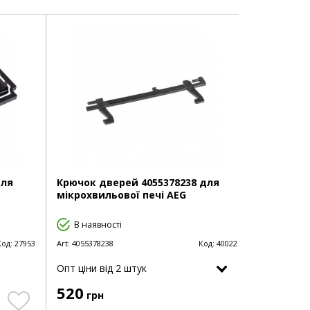
для
Крючок дверей 4055378238 для
мікрохвильової печі AEG
В наявності
Код:
27953
Art:
4055378238
Код:
40022
Опт цiни від 2 штук
520
грн