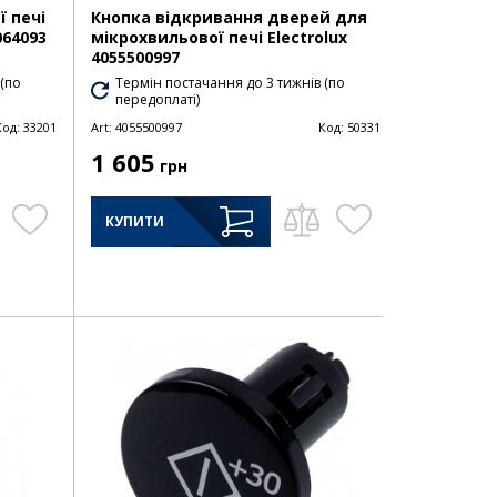
ї печі
Кнопка відкривання дверей для
064093
мікрохвильової печі Electrolux
4055500997
 (по
Термін постачання до 3 тижнів (по
передоплаті)
Код:
33201
Art:
4055500997
Код:
50331
1 605
грн
КУПИТИ