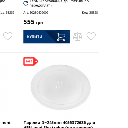
 (по
Термін постачання до 3 тижнів (по
передоплаті)
Код:
33239
Art:
50280602009
Код:
35328
555
грн
КУПИТИ
 печі
Тарілка D=245mm 4055372686 для
НВЧ-печі Electrolux (под куплер)