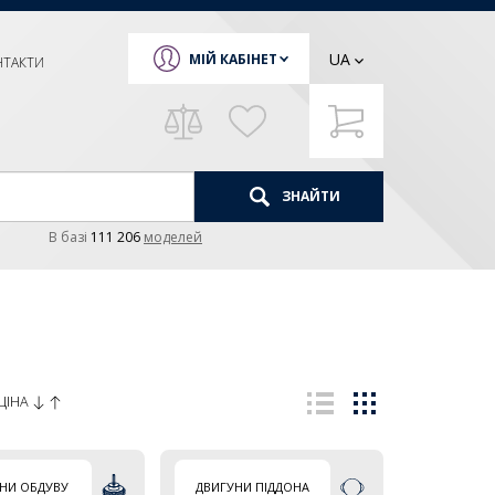
UA
МІЙ КАБІНЕТ
НТАКТИ
ЗНАЙТИ
В базi
111 206
моделей
ЦІНА
НИ ОБДУВУ
ДВИГУНИ ПІДДОНА