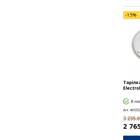
Запобіжники
-15%
Ролери
Ручки мікрохвильовки
Слюда
Таймери
Тарілки
Тарілк
Electr
Трансформатори
В на
Тени
Art:
40555
3 235.
2 76