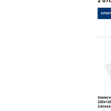
КУПИ
Захисн
225x12
Zanuss