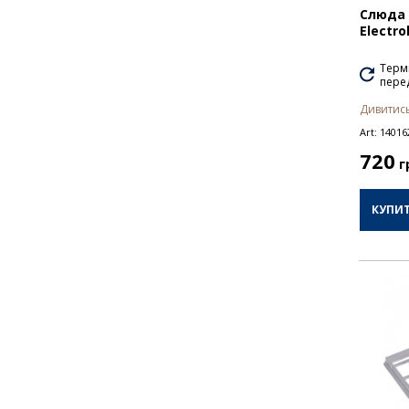
Слюда 
Electro
Термі
перед
Дивитись
Art:
14016
720
г
КУПИ