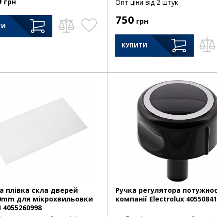
грн
Опт цiни від 2 штук
750
грн
ТИ
КУПИТИ
а плівка скла дверей
Ручка регулятора потужнос
0mm для мікрохвильовки
компанії Electrolux 4055084
i 4055260998