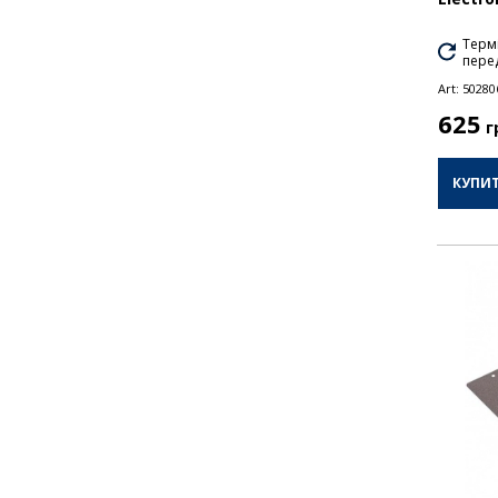
Термі
перед
Art:
50280
625
г
КУПИ