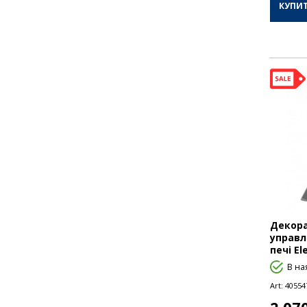
КУПИ
Декора
управл
печі El
В на
Art:
40554
2 07