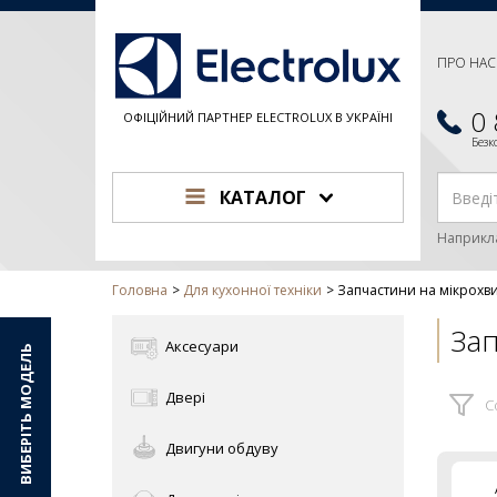
ПРО НАС
0
ОФІЦІЙНИЙ ПАРТНЕР ELECTROLUX В УКРАЇНІ
Без
КАТАЛОГ
Наприкл
Головна
Для кухонної техніки
Запчастини на мікрохв
Зап
Аксесуари
ВИБЕРІТЬ МОДЕЛЬ
Двері
С
Двигуни обдуву