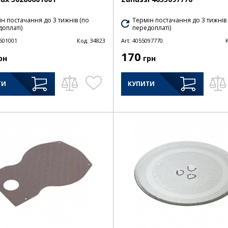
н постачання до 3 тижнів (по
Термін постачання до 3 тижнів
оплаті)
передоплаті)
601001
Код:
34823
Art:
4055097770
170
рн
грн
ТИ
КУПИТИ