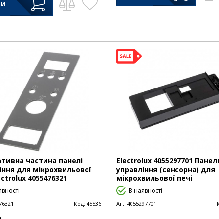
ТИ
тивна частина панелі
Electrolux 4055297701 Панел
іння для мікрохвильової
управління (сенсорна) для
ectrolux 4055476321
мікрохвильової печі
явності
В наявності
76321
Код:
45536
Art:
4055297701
0