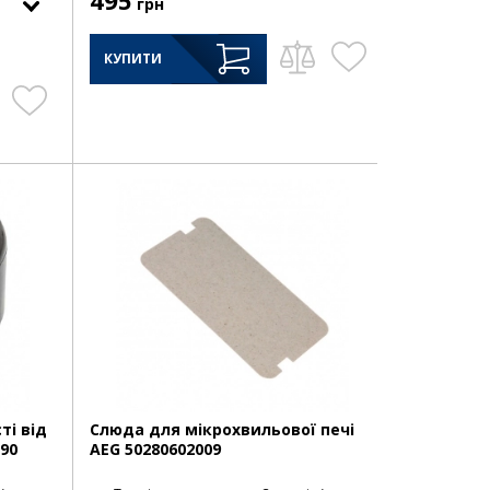
грн
КУПИТИ
ті від
Слюда для мікрохвильової печі
190
AEG 50280602009