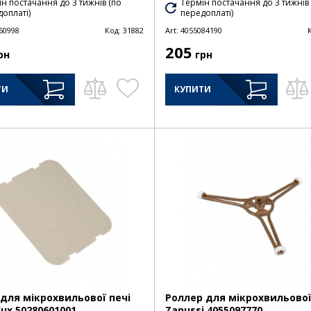
н постачання до 3 тижнів (по
Термін постачання до 3 тижнів
оплаті)
передоплаті)
60998
Код:
31882
Art:
4055084190
205
рн
грн
ТИ
КУПИТИ
для мікрохвильової печі
Роллер для мікрохвильової
lux 50280601001
Zanussi 4055097770