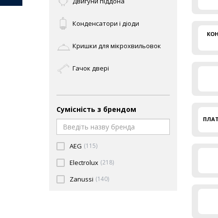
Двигуни піддона
Конденсатори і діоди
КОН
Кришки для мікрохвильовок
Гачок двері
Куплери
Сумісність з брендом
Лампи
ПЛАТ
Магнетрони
AEG
(115)
Мікроперемикачі (мікрики,
Electrolux
(218)
кінцевики)
Zanussi
(140)
Панелі управління
Плати управління