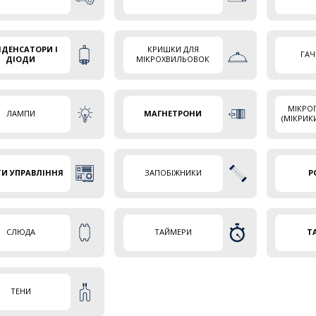
ДЕНСАТОРИ І
КРИШКИ ДЛЯ
ГАЧ
ДІОДИ
МІКРОХВИЛЬОВОК
МІКРО
ЛАМПИ
МАГНЕТРОНИ
(МІКРИК
И УПРАВЛІННЯ
ЗАПОБІЖНИКИ
Р
СЛЮДА
ТАЙМЕРИ
Т
ТЕНИ