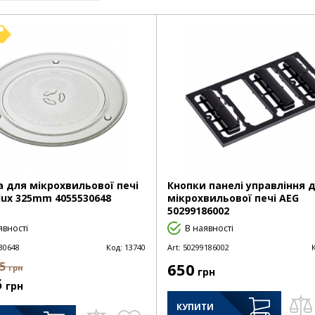
а для мікрохвильової печі
Кнопки панелі управління 
olux 325mm 4055530648
мікрохвильової печі AEG
50299186002
явності
В наявності
30648
Код:
13740
Art:
50299186002
05
650
грн
грн
5
грн
КУПИТИ