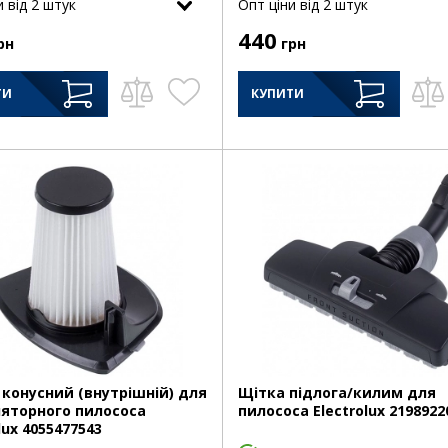
и від 2 штук
Опт цiни від 2 штук
440
рн
грн
ТИ
КУПИТИ
 конусний (внутрішній) для
Щітка підлога/килим для
яторного пилососа
пилососа Electrolux 2198922
lux 4055477543