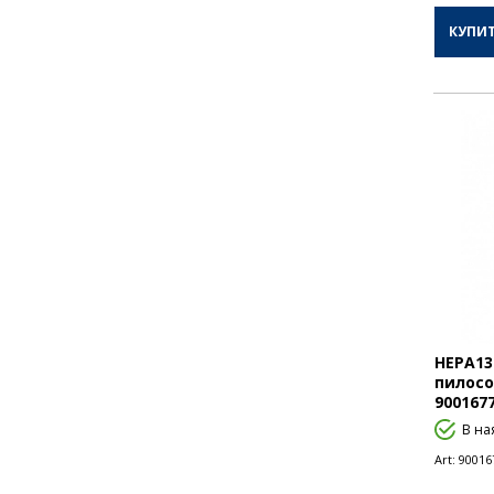
КУПИ
Щітки і насадки
HEPA13
пилосо
900167
В на
Art:
90016