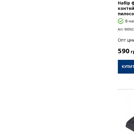
Набір ф
контей
пилосо
В на
Art:
90092
Опт цiн
590
г
КУПИ