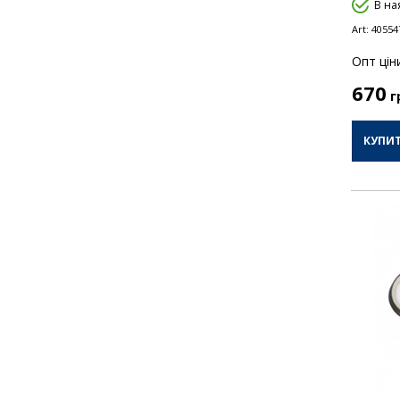
В на
Art:
40554
Опт цiн
670
г
КУПИ