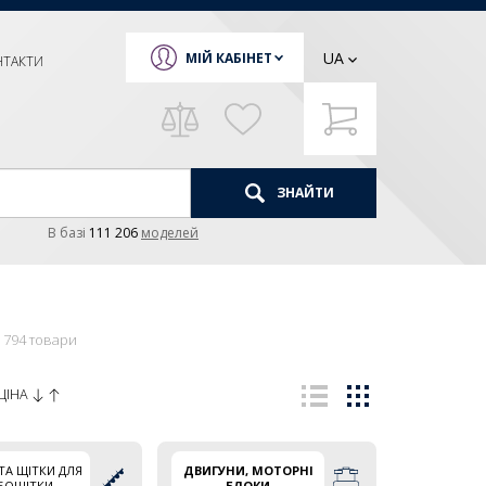
UA
МІЙ КАБІНЕТ
НТАКТИ
ЗНАЙТИ
В базi
111 206
моделей
794 товари
ЦІНА
ТА ЩІТКИ ДЛЯ
ДВИГУНИ, МОТОРНІ
БОЩІТКИ
БЛОКИ