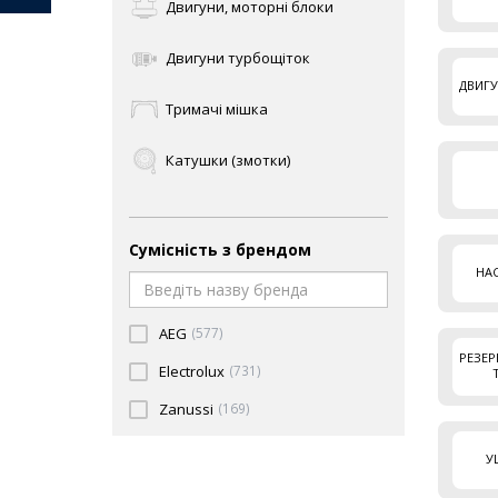
Двигуни, моторні блоки
Двигуни турбощіток
ДВИГ
Тримачі мішка
Катушки (змотки)
Кнопки
Сумісність з брендом
Колесо
НА
Контейнери для пилу
AEG
(577)
РЕЗЕР
Корпусні деталі
Electrolux
(731)
Zanussi
(169)
Мішки
У
Насоси (помпи)