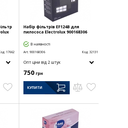
фільтр
Набір фільтрів EF124B для
olux
пилососа Electrolux 900168306
В наявності
Код:
17662
Art:
900168306
Код:
32131
Опт цiни від 2 штук
750
грн
КУПИТИ