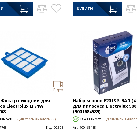
ТИ
КУПИТИ
Відео
 Фільтр вихідний для
Набір мішків E201S S-BAG (4
са Electrolux EFS1W
для пилососа Electrolux 900
768
(9001684589)
явності
Дивитись аналоги (2)
В наявності
Дивитись аналог
7768
Код:
02805
Art:
900168458