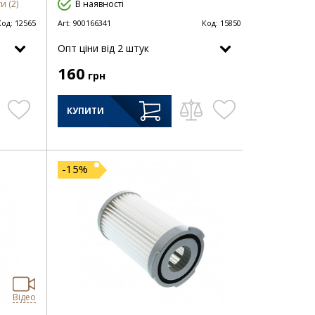
и (2)
В наявності
Код:
12565
Art:
900166341
Код:
15850
Опт цiни від 2 штук
160
грн
КУПИТИ
-15%
Відео