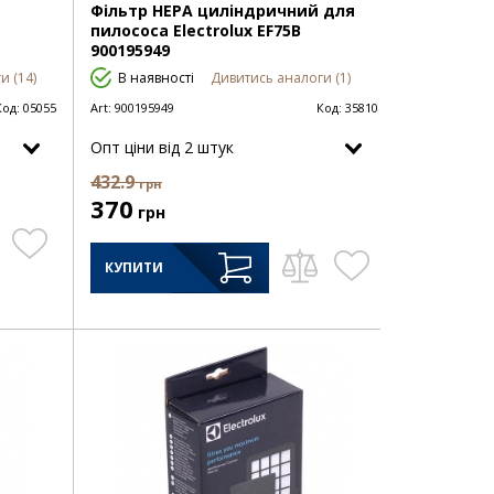
Фільтр HEPA циліндричний для
пилососа Electrolux EF75B
900195949
и (14)
В наявності
Дивитись аналоги (1)
Код:
05055
Art:
900195949
Код:
35810
Опт цiни від 2 штук
432.9
грн
370
грн
КУПИТИ