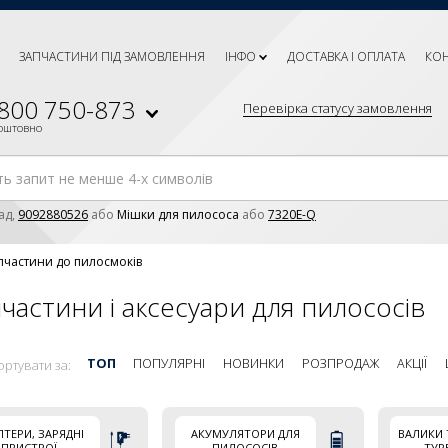
ЗАПЧАСТИНИ ПІД ЗАМОВЛЕННЯ
ІНФО
ДОСТАВКА І ОПЛАТА
КО
 800 750-873
Перевірка статусу замовлення
коштовно
ад,
9092880526
або
Мішки для пилососа
або
7320E-Q
пчастини до пилосмоків
частини і аксесуари для пилососів
ТОП
ПОПУЛЯРНІ
НОВИНКИ
РОЗПРОДАЖ
АКЦІЇ
ортувати за:
ПТЕРИ, ЗАРЯДНІ
АКУМУЛЯТОРИ ДЛЯ
ВАЛИКИ 
ПРИСТРОЇ
ПИЛОСОСІВ
ТУР