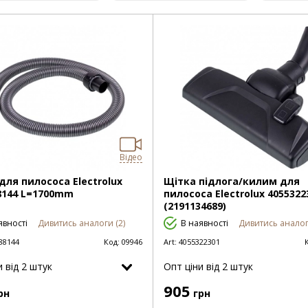
Відео
для пилососа Electrolux
Щітка підлога/килим для
8144 L=1700mm
пилососа Electrolux 4055322
(2191134689)
явності
Дивитись аналоги (2)
В наявності
Дивитись аналог
88144
Код:
09946
Art:
4055322301
и від 2 штук
Опт цiни від 2 штук
905
рн
грн