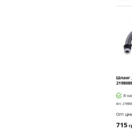
Плати управління
Ремонтні набори
Рамки, решітки, корпуси
фільтрів
Резервуари для води та
насадок
Ручки для пилососа
Труби телескопічні, складові
Шланг 
219808
Турбощітки
В на
Ущільнювачі
Art:
21980
Опт цiн
Фільтри
715
г
Шланги