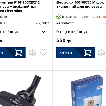
ільтрів F168 900923212
Electrolux 900166760 Мішок
нера + вихідний для
тканинний для пилососа
са Electrolux
явності
В наявності
Дивитись аналог
3212
Код:
38112
Art:
900166760
и від 2 штук
Опт цiни від 2 штук
550
рн
грн
ТИ
КУПИТИ