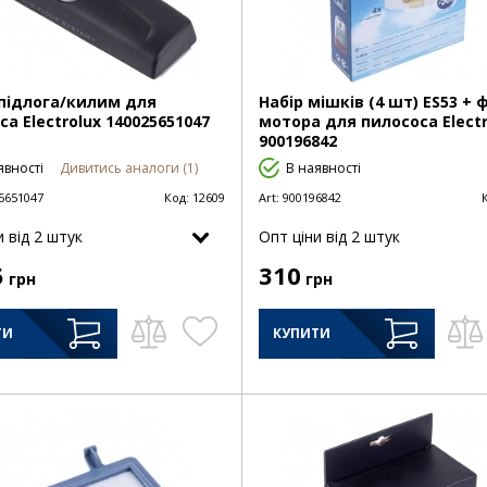
підлога/килим для
Набір мішків (4 шт) ES53 + 
са Electrolux 140025651047
мотора для пилососа Electr
900196842
явності
Дивитись аналоги (1)
В наявності
5651047
Код:
12609
Art:
900196842
и від 2 штук
Опт цiни від 2 штук
5
310
грн
грн
ТИ
КУПИТИ