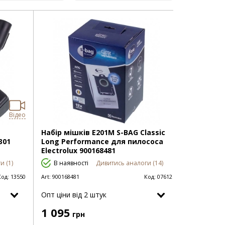
Відео
Набір мішків E201M S-BAG Classic
301
Long Performance для пилососа
Electrolux 900168481
и (1)
В наявності
Дивитись аналоги (14)
Код:
13550
Art:
900168481
Код:
07612
Опт цiни від 2 штук
1 095
грн