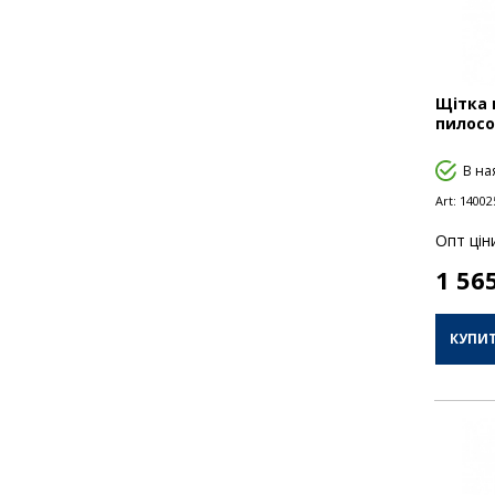
Щітка 
пилосо
В на
Art:
14002
Опт цiн
1 56
КУПИ