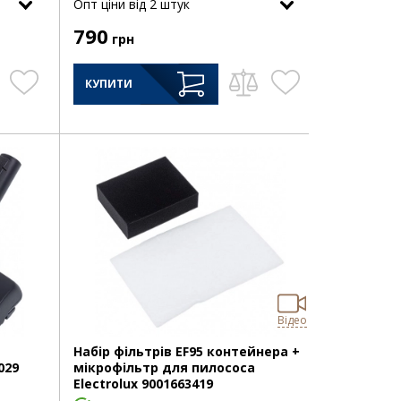
Опт цiни від 2 штук
790
грн
КУПИТИ
Відео
Набір фільтрів EF95 контейнера +
029
мікрофільтр для пилососа
Electrolux 9001663419