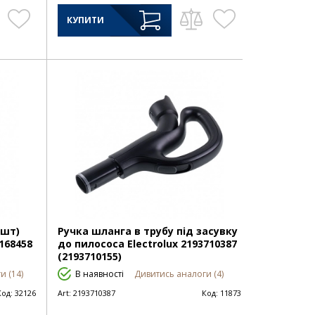
КУПИТИ
 шт)
Ручка шланга в трубу під засувку
168458
до пилососа Electrolux 2193710387
(2193710155)
и (14)
В наявності
Дивитись аналоги (4)
Код:
32126
Art:
2193710387
Код:
11873