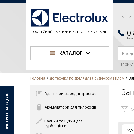
ПРО НАС
0
ОФІЦІЙНИЙ ПАРТНЕР ELECTROLUX В УКРАЇНІ
Без
КАТАЛОГ
Наприкл
Головна
До техніки по догляду за будинком і тілом
За
Зап
Адаптери, зарядні пристрої
ВИБЕРІТЬ МОДЕЛЬ
Акумулятори для пилососів
С
Валики та щітки для
турбощітки
АДА