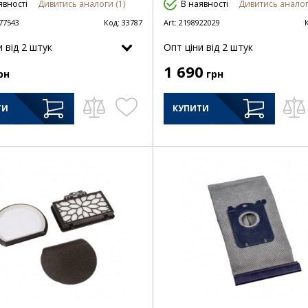
явності
Дивитись аналоги (1)
В наявності
Дивитись аналог
77543
Код:
33787
Art:
2198922029
и від 2 штук
Опт цiни від 2 штук
1 690
рн
грн
ТИ
КУПИТИ