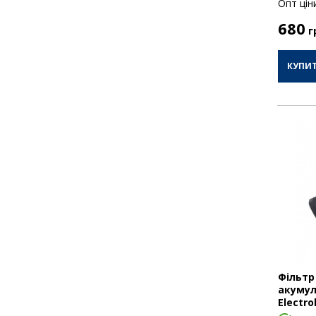
Опт цiн
680
г
КУПИ
Фільтр
акумул
Electro