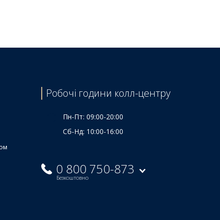
Ціна
2715 ₴
4265 ₴
3905 ₴
Робочі години колл-центру
Пн-Пт: 09:00-20:00
Сб-Нд: 10:00-16:00
ком
0 800 750-873
Безкоштовно