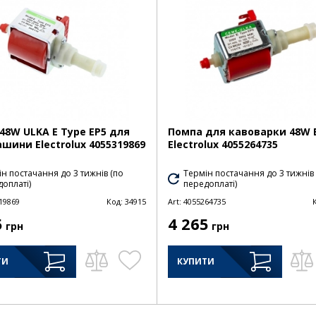
48W ULKA E Type EP5 для
Помпа для кавоварки 48W 
шини Electrolux 4055319869
Electrolux 4055264735
н постачання до 3 тижнів (по
Термін постачання до 3 тижнів
оплаті)
передоплаті)
19869
Код:
34915
Art:
4055264735
5
4 265
грн
грн
ТИ
КУПИТИ