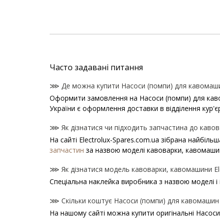
Часто задавані питання
⋙ Де можна купити Насоси (помпи) для кавомашин
Оформити замовлення на Насоси (помпи) для кавома
України є оформлення доставки в відділення кур'є
⋙ Як дізнатися чи підходить запчастина до кавова
На сайті Electrolux-Spares.com.ua зібрана найбіль
запчастин
за назвою моделі кавоварки, кавомаши
⋙ Як дізнатися модель кавоварки, кавомашини Ele
Спеціальна наклейка виробника з назвою моделі і
⋙ Скільки коштує Насоси (помпи) для кавомашин E
На нашому сайті можна купити оригінальні Насоси 