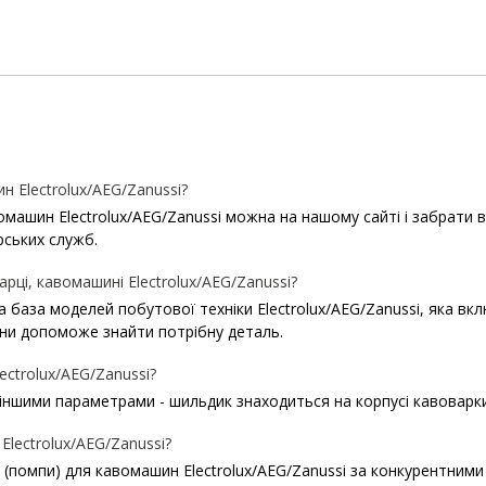
 Electrolux/AEG/Zanussi?
шин Electrolux/AEG/Zanussi можна на нашому сайті і забрати в пу
рських служб.
рці, кавомашині Electrolux/AEG/Zanussi?
ша база моделей побутової техніки Electrolux/AEG/Zanussi, яка в
ни допоможе знайти потрібну деталь.
ctrolux/AEG/Zanussi?
 іншими параметрами - шильдик знаходиться на корпусі кавоварки
lectrolux/AEG/Zanussi?
(помпи) для кавомашин Electrolux/AEG/Zanussi за конкурентними 