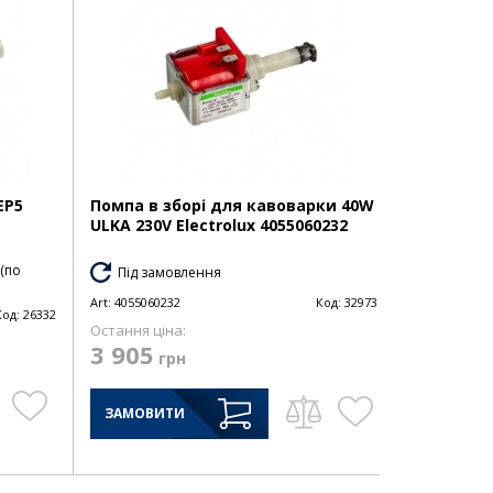
EP5
Помпа в зборі для кавоварки 40W
ULKA 230V Electrolux 4055060232
 (по
Під замовлення
Art:
4055060232
Код:
32973
Код:
26332
Остання ціна:
3 905
грн
ЗАМОВИТИ