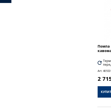
Помпа 
кавома
Термі
перед
Art:
40553
2 71
КУПИ