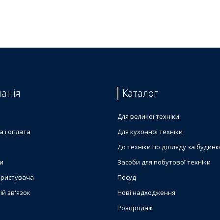
trolux 4055319869
735
trolux 4055060232
анія
Каталог
Для великої техніки
а і оплата
Для кухонної техніки
До техніки по догляду за будин
и
Засоби для побутової техніки
ористувача
Посуд
ій зв'язок
Нові надходження
Розпродаж