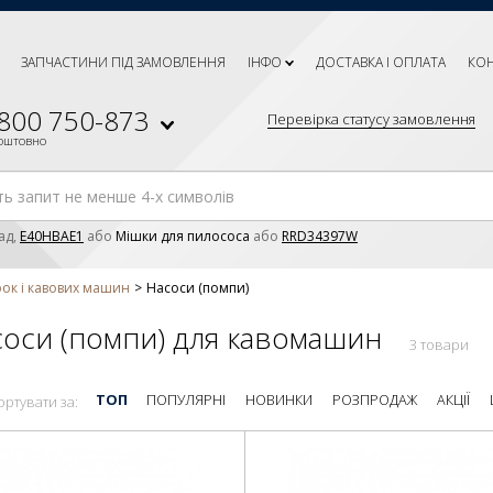
ЗАПЧАСТИНИ ПІД ЗАМОВЛЕННЯ
ІНФО
ДОСТАВКА І ОПЛАТА
КО
 800 750-873
Перевірка статусу замовлення
коштовно
ад,
E40HBAE1
або
Мішки для пилососа
або
RRD34397W
рок і кавових машин
Насоси (помпи)
оси (помпи) для кавомашин
3 товари
ТОП
ПОПУЛЯРНІ
НОВИНКИ
РОЗПРОДАЖ
АКЦІЇ
ортувати за: