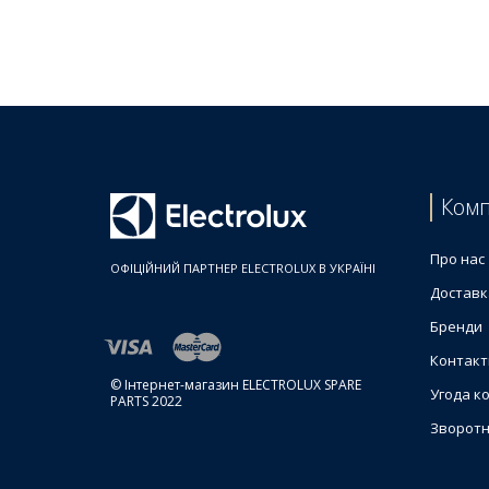
Ціни на Насоси (помпи) для кавомашин
Товар
Помпа 48W ULKA E Type EP5 для кавомашини Elec
Помпа для кавоварки 48W EP5 Electrolux 4055264
Помпа в зборі для кавоварки 40W ULKA 230V Elec
Комп
Про нас
ОФІЦІЙНИЙ ПАРТНЕР ELECTROLUX В УКРАЇНІ
Доставк
Бренди
Контакт
© Інтернет-магазин ELECTROLUX SPARE
Угода к
PARTS 2022
Зворотн