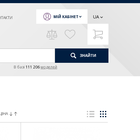
UA
МІЙ КАБІНЕТ
НТАКТИ
ЗНАЙТИ
В базi
111 206
моделей
ЦІНА