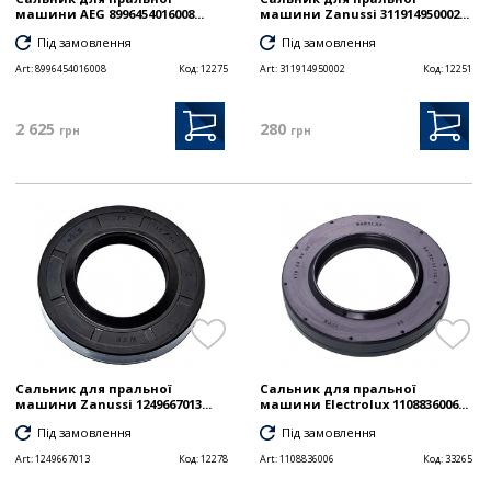
машини AEG 8996454016008...
машини Zanussi 311914950002...
Під замовлення
Під замовлення
Art:
8996454016008
Код:
12275
Art:
311914950002
Код:
12251
2 625
280
грн
грн
Сальник для пральної
Сальник для пральної
машини Zanussi 1249667013...
машини Electrolux 1108836006...
Під замовлення
Під замовлення
Art:
1249667013
Код:
12278
Art:
1108836006
Код:
33265