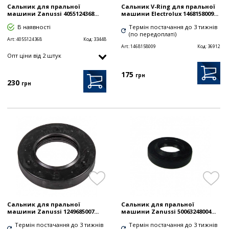
Сальник для пральної
Сальник V-Ring для пральної
машини Zanussi 4055124368...
машини Electrolux 1468158009...
В наявності
Термін постачання до 3 тижнів
(по передоплаті)
Art:
4055124368
Код:
33448
Art:
1468158009
Код:
36912
Опт цiни від 2 штук
175
грн
230
грн
Сальник для пральної
Сальник для пральної
машини Zanussi 1249685007...
машини Zanussi 50063248004...
Термін постачання до 3 тижнів
Термін постачання до 3 тижнів