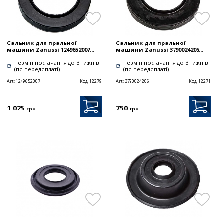
Сальник для пральної
Сальник для пральної
машини Zanussi 1249652007...
машини Zanussi 3790024206...
Термін постачання до 3 тижнів
Термін постачання до 3 тижнів
(по передоплаті)
(по передоплаті)
Art:
1249652007
Код:
12279
Art:
3790024206
Код:
12271
1 025
750
грн
грн