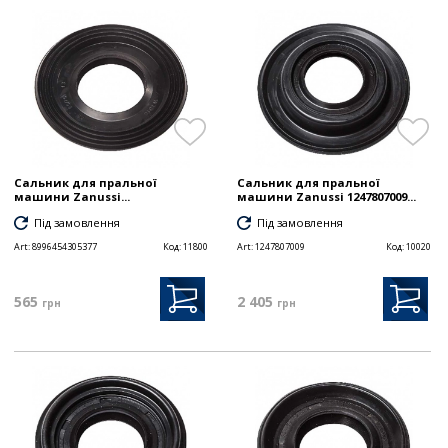
Сальник для пральної
Сальник для пральної
машини Zanussi...
машини Zanussi 1247807009...
Під замовлення
Під замовлення
Art:
8996454305377
Код:
11800
Art:
1247807009
Код:
10020
565
2 405
грн
грн