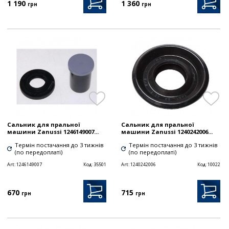
1 190
1 360
грн
грн
Сальник для пральної
Сальник для пральної
машини Zanussi 1246149007...
машини Zanussi 1240242006...
Термін постачання до 3 тижнів
Термін постачання до 3 тижнів
(по передоплаті)
(по передоплаті)
Art:
1246149007
Код:
35501
Art:
1240242006
Код:
10022
670
715
грн
грн