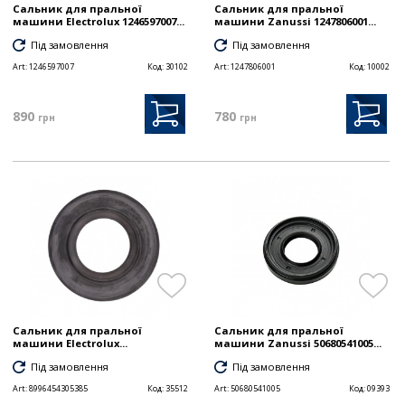
Сальник для пральної
Сальник для пральної
машини Electrolux 1246597007...
машини Zanussi 1247806001...
Під замовлення
Під замовлення
Art:
1246597007
Код:
30102
Art:
1247806001
Код:
10002
890
780
грн
грн
Сальник для пральної
Сальник для пральної
машини Electrolux...
машини Zanussi 50680541005...
Під замовлення
Під замовлення
Art:
8996454305385
Код:
35512
Art:
50680541005
Код:
09393