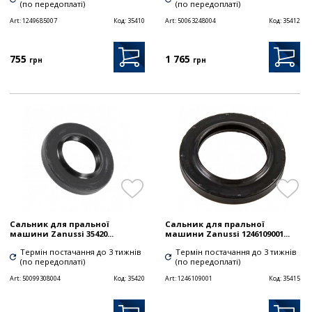
(по передоплаті)
(по передоплаті)
Art:
1249685007
Код:
35410
Art:
50063248004
Код:
35412
755
1 765
грн
грн
Сальник для пральної
Сальник для пральної
машини Zanussi 35420...
машини Zanussi 1246109001...
Термін постачання до 3 тижнів
Термін постачання до 3 тижнів
(по передоплаті)
(по передоплаті)
Art:
50099308004
Код:
35420
Art:
1246109001
Код:
35415