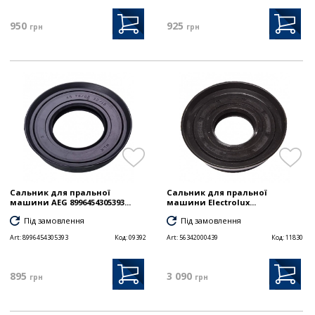
950
925
грн
грн
Сальник для пральної
Сальник для пральної
машини AEG 8996454305393...
машини Electrolux...
Під замовлення
Під замовлення
Art:
8996454305393
Код:
09392
Art:
56342000439
Код:
11830
895
3 090
грн
грн