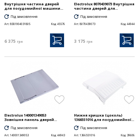
Внутрішня частина дверей
Electrolux 8070439073 Внутрішня
для посудомийної машини...
частина дверей для...
Під замовлення
Під замовлення
Art:
8581904031805
Код:
45576
Art:
8070439073
Код:
44944
6 375
3 175
грн
грн
Electrolux 140001349053
Нижня кришка (цоколь)
Зовнішня панель дверей...
1366551016 для посудомийної...
Під замовлення
Під замовлення
Art:
140001349053
Код:
44943
Art:
1366551016
Код:
39606