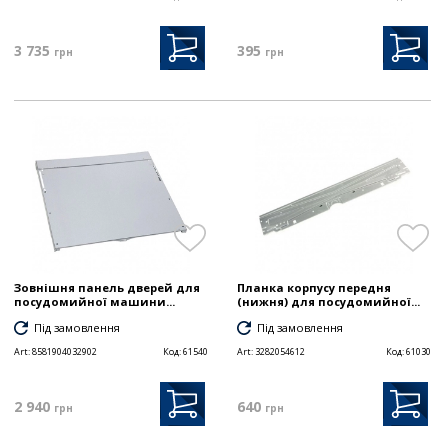
3 735
395
грн
грн
Зовнішня панель дверей для
Планка корпусу передня
посудомийної машини...
(нижня) для посудомийної...
Під замовлення
Під замовлення
Art:
8581904032902
Код:
61540
Art:
3282054612
Код:
61030
2 940
640
грн
грн