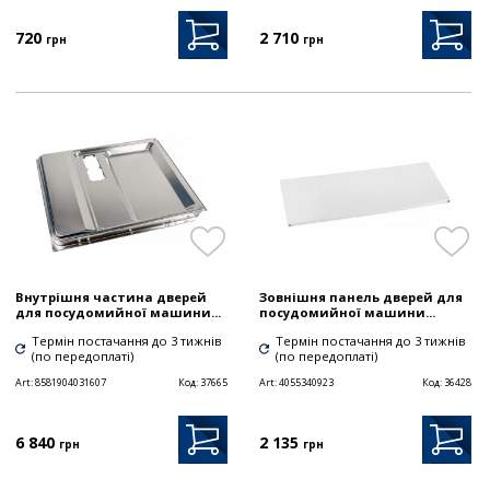
720
2 710
грн
грн
Внутрішня частина дверей
Зовнішня панель дверей для
для посудомийної машини...
посудомийної машини...
Термін постачання до 3 тижнів
Термін постачання до 3 тижнів
(по передоплаті)
(по передоплаті)
Art:
8581904031607
Код:
37665
Art:
4055340923
Код:
36428
6 840
2 135
грн
грн