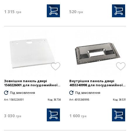
1 315
520
грн
грн
Зовнішня панель двері
Внутрішня панель двері
1560226001 для посудомийної...
4055340998 для посудомийної...
Під замовлення
Під замовлення
Art:
1560226001
Код:
36734
Art:
4055340998
Код:
36531
3 030
1 600
грн
грн