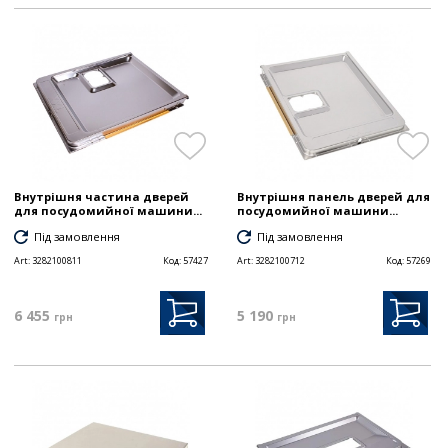
Внутрішня частина дверей
Внутрішня панель дверей для
для посудомийної машини...
посудомийної машини...
Під замовлення
Під замовлення
Art:
3282100811
Код:
57427
Art:
3282100712
Код:
57269
6 455
5 190
грн
грн