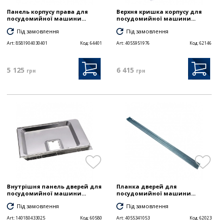
Панель корпусу права для
Верхня кришка корпусу для
посудомийної машини...
посудомийної машини...
Під замовлення
Під замовлення
Art:
8581904030401
Код:
64401
Art:
4055951976
Код:
62146
5 125
6 415
грн
грн
Внутрішня панель дверей для
Планка дверей для
посудомийної машини...
посудомийної машини...
Під замовлення
Під замовлення
Art:
140180433025
Код:
60580
Art:
4055341053
Код:
62023