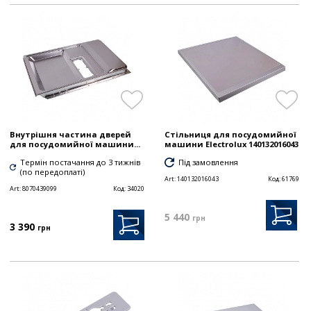
Внутрішня частина дверей
Стільниця для посудомийної
для посудомийної машини...
машини Electrolux 140132016043
Термін постачання до 3 тижнів
Під замовлення
(по передоплаті)
Art:
140132016043
Код:
61769
Art:
8070439099
Код:
34020
5 440
грн
3 390
грн