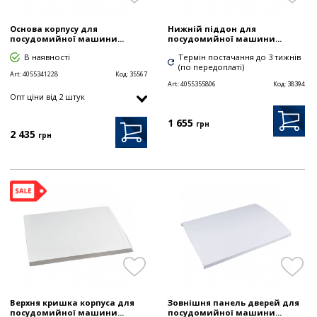
Основа корпусу для
Нижній піддон для
посудомийної машини...
посудомийної машини...
В наявності
Термін постачання до 3 тижнів
(по передоплаті)
Art:
4055341228
Код:
35567
Art:
4055355806
Код:
38394
Опт цiни від 2 штук
1 655
грн
2 435
грн
Верхня кришка корпуса для
Зовнішня панель дверей для
посудомийної машини...
посудомийної машини...