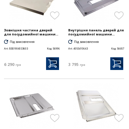
Зовнішня частина дверей
Внутрішня панель дверей для
для посудомийної машини...
посудомийної машини...
Під замовлення
Під замовлення
Art:
8581904033603
Код:
56996
Art:
4055410643
Код:
56687
6 290
3 795
грн
грн