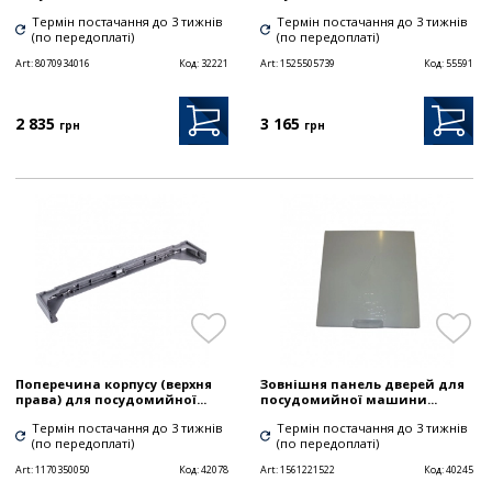
Термін постачання до 3 тижнів
Термін постачання до 3 тижнів
(по передоплаті)
(по передоплаті)
Art:
8070934016
Код:
32221
Art:
1525505739
Код:
55591
2 835
3 165
грн
грн
Поперечина корпусу (верхня
Зовнішня панель дверей для
права) для посудомийної...
посудомийної машини...
Термін постачання до 3 тижнів
Термін постачання до 3 тижнів
(по передоплаті)
(по передоплаті)
Art:
1170350050
Код:
42078
Art:
1561221522
Код:
40245