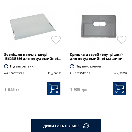
Зовнішня панель двері
Кришка дверей (внутрішня)
1560285866 для посудомийної...
для посудомийної машини...
Під замовлення
Під замовлення
Art:
1560285866
Код:
36438
Art:
1509547103
Код:
20859
1 645
1 985
грн
грн
ДИВИТИСЬ БІЛЬШЕ