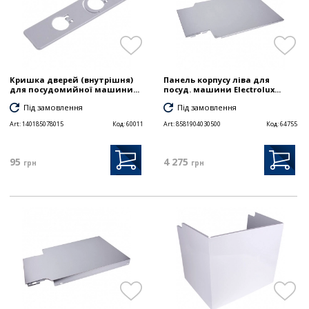
Кришка дверей (внутрішня)
Панель корпусу ліва для
для посудомийної машини...
посуд. машини Electrolux...
Під замовлення
Під замовлення
Art:
140185078015
Код:
60011
Art:
8581904030500
Код:
64755
95
4 275
грн
грн