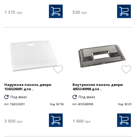
1 315
520
грн
грн
Наружная панель двери
Внутренняя панель двери
1560226001 для...
4055340998 для...
Под заказ
Под заказ
Art:
1560226001
Код:
36734
Art:
4055340998
Код:
36531
3 030
1 600
грн
грн