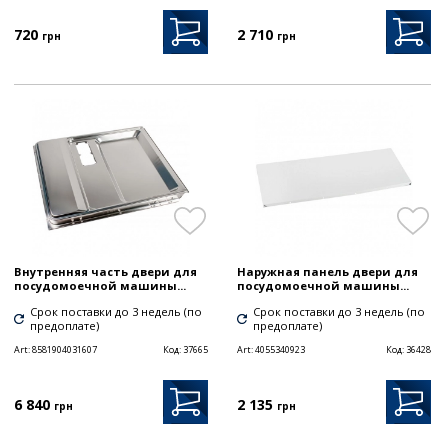
720
2 710
грн
грн
Внутренняя часть двери для
Наружная панель двери для
посудомоечной машины...
посудомоечной машины...
Срок поставки до 3 недель (по
Срок поставки до 3 недель (по
предоплате)
предоплате)
Art:
8581904031607
Код:
37665
Art:
4055340923
Код:
36428
6 840
2 135
грн
грн