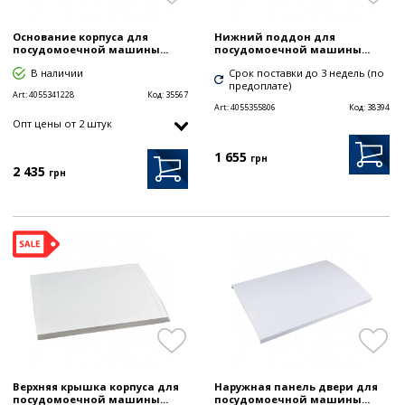
Основание корпуса для
Нижний поддон для
посудомоечной машины...
посудомоечной машины...
В наличии
Срок поставки до 3 недель (по
предоплате)
Art:
4055341228
Код:
35567
Art:
4055355806
Код:
38394
Опт цены от 2 штук
1 655
грн
2 435
грн
Верхняя крышка корпуса для
Наружная панель двери для
посудомоечной машины...
посудомоечной машины...