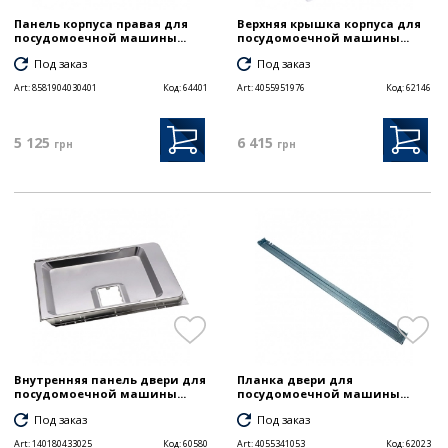
Панель корпуса правая для
Верхняя крышка корпуса для
посудомоечной машины...
посудомоечной машины...
Под заказ
Под заказ
Art:
8581904030401
Код:
64401
Art:
4055951976
Код:
62146
5 125
6 415
грн
грн
Внутренняя панель двери для
Планка двери для
посудомоечной машины...
посудомоечной машины...
Под заказ
Под заказ
Art:
140180433025
Код:
60580
Art:
4055341053
Код:
62023