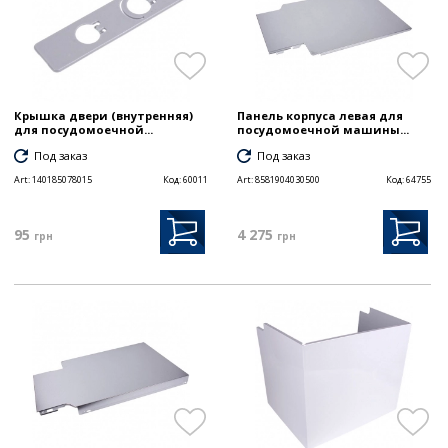
Крышка двери (внутренняя)
Панель корпуса левая для
для посудомоечной...
посудомоечной машины...
Под заказ
Под заказ
Art:
140185078015
Код:
60011
Art:
8581904030500
Код:
64755
95
4 275
грн
грн