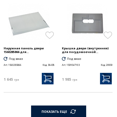
Наружная панель двери
Крышка двери (внутренняя)
1560285866 для...
для посудомоечной...
Под заказ
Под заказ
Art:
1560285866
Код:
36438
Art:
1509547103
Код:
20859
1 645
1 985
грн
грн
ПОКАЗАТЬ ЕЩЕ