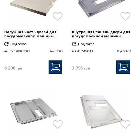
Наружная часть двери для
Внутренняя панель двери для
посудомоечной машины...
посудомоечной машины...
Под заказ
Под заказ
Art:
8581904033603
Код:
56996
Art:
4055410643
Код:
56687
6 290
3 795
грн
грн