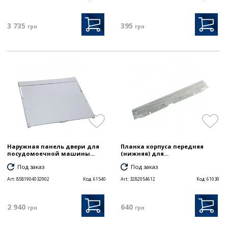
3 735
395
грн
грн
Наружная панель двери для
Планка корпуса передняя
посудомоечной машины...
(нижняя) для...
Под заказ
Под заказ
Art:
8581904032902
Код:
61540
Art:
3282054612
Код:
61030
2 940
640
грн
грн