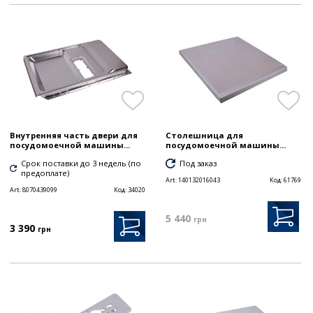
Внутренняя часть двери для
Столешница для
посудомоечной машины...
посудомоечной машины...
Срок поставки до 3 недель (по
Под заказ
предоплате)
Art:
140132016043
Код:
61769
Art:
8070439099
Код:
34020
5 440
грн
3 390
грн