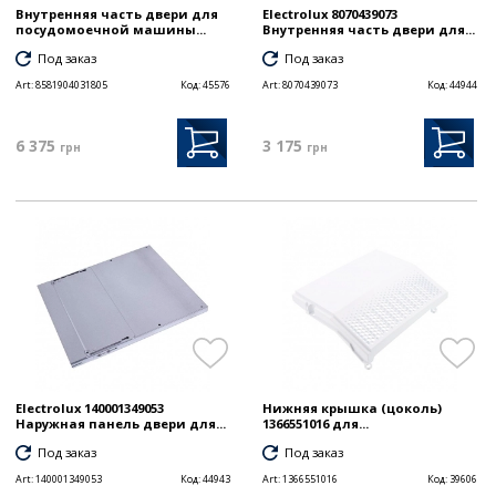
Внутренняя часть двери для
Electrolux 8070439073
посудомоечной машины...
Внутренняя часть двери для...
Под заказ
Под заказ
Art:
8581904031805
Код:
45576
Art:
8070439073
Код:
44944
6 375
3 175
грн
грн
Electrolux 140001349053
Нижняя крышка (цоколь)
Наружная панель двери для...
1366551016 для...
Под заказ
Под заказ
Art:
140001349053
Код:
44943
Art:
1366551016
Код:
39606