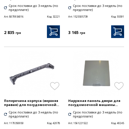
Срок поставки до 3 недель (по
Срок поставки до 3 недель (по
предоплате)
предоплате)
Art:
8070934016
Код:
32221
Art:
1525505739
Код:
55591
2 835
3 165
грн
грн
Поперечина корпуса (верхняя
Наружная панель двери для
правая) для посудомоечной...
посудомоечной машины...
Срок поставки до 3 недель (по
Срок поставки до 3 недель (по
предоплате)
предоплате)
Art:
1170350050
Код:
42078
Art:
1561221522
Код:
40245