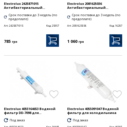
Electrolux 2425871015
Electrolux 2081625036
Антибактериальный...
Антибактериальный...
Срок поставки до 3 недель (по
Срок поставки до 3 недель (по
предоплате)
предоплате)
Art:
2425871015
Код:
25957
Art:
2081625036
Код:
16287
785
1 060
грн
грн
Electrolux 4055164653 Водяной
Electrolux 4055091047 Водяной
фильтр DD-7098 для...
фильтр для холодильника
Под заказ
Под заказ
Art:
4055164653
Код:
34448
Art:
4055091047
Код:
46005