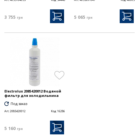
3 755
5 065
грн
грн
Electrolux 2085420012 Водяной
фильтр для холодильника
Под заказ
Art:
2085420012
Код:
16286
5 160
грн