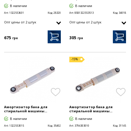
В наличии
В наличии
Art:
1322553601
Код:
28320
Art:
8581322553513
Код:
34018
Опт цены от 2 штук
Опт цены от 2 штук
675
305
грн
грн
-15%
Амортизатор бака для
Амортизатор бака для
стиральной машины...
стиральной машины...
В наличии
В наличии
Art:
1322553015
Код:
35402
Art:
3794303010
Код:
31145