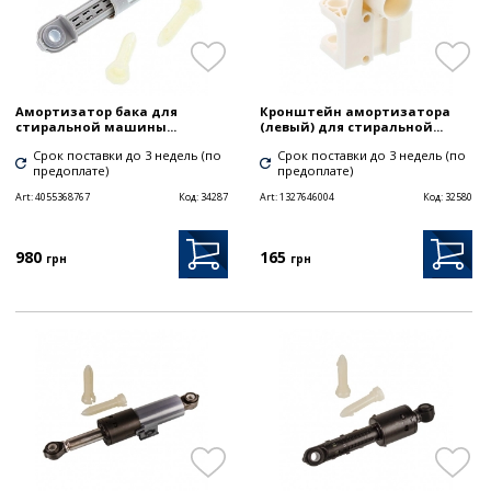
Амортизатор бака для
Кронштейн амортизатора
стиральной машины...
(левый) для стиральной...
Срок поставки до 3 недель (по
Срок поставки до 3 недель (по
предоплате)
предоплате)
Art:
4055368767
Код:
34287
Art:
1327646004
Код:
32580
980
165
грн
грн