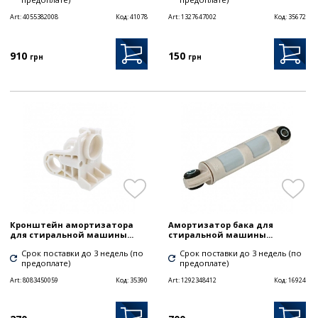
Art:
4055382008
Код:
41078
Art:
1327647002
Код:
35672
910
150
грн
грн
Кронштейн амортизатора
Амортизатор бака для
для стиральной машины...
стиральной машины...
Срок поставки до 3 недель (по
Срок поставки до 3 недель (по
предоплате)
предоплате)
Art:
8083450059
Код:
35390
Art:
1292348412
Код:
16924