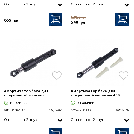
Опт цены от 2 штук
Опт цены от 2 штук
631.8
грн
655
грн
540
грн
Амортизатор бака для
Амортизатор бака для
стиральной машины...
стиральной машины AEG...
В наличии
В наличии
Art:
1327442107
Код:
24488
Art:
4055383204
Код:
32156
Опт цены от 2 штук
Опт цены от 2 штук