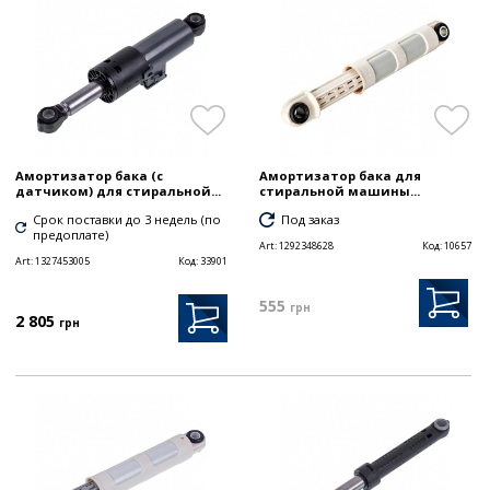
Амортизатор бака (с
Амортизатор бака для
датчиком) для стиральной...
стиральной машины...
Срок поставки до 3 недель (по
Под заказ
предоплате)
Art:
1292348628
Код:
10657
Art:
1327453005
Код:
33901
555
грн
2 805
грн