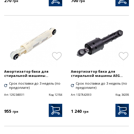
270
700
грн
грн
Амортизатор бака для
Амортизатор бака для
стиральной машины...
стиральной машины AEG...
Срок поставки до 3 недель (по
Срок поставки до 3 недель (по
предоплате)
предоплате)
Art:
1292348511
Код:
12184
Art:
1327642003
Код:
34208
955
1 240
грн
грн