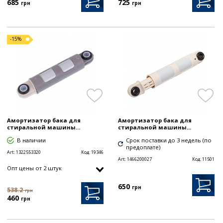
685
725
грн
грн
-15%
Амортизатор бака для
Амортизатор бака для
стиральной машины...
стиральной машины...
В наличии
Срок поставки до 3 недель (по
предоплате)
Art:
1322553320
Код:
19346
Art:
1466200027
Код:
11501
Опт цены от 2 штук
650
грн
538.2
грн
460
грн