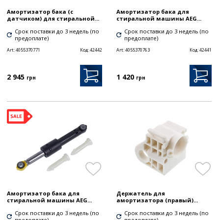
Амортизатор бака (с
Амортизатор бака для
датчиком) для стиральной...
стиральной машины AEG...
Срок поставки до 3 недель (по
Срок поставки до 3 недель (по
предоплате)
предоплате)
Art:
4055370771
Код:
42442
Art:
4055370763
Код:
42441
2 945
1 420
грн
грн
Амортизатор бака для
Держатель для
стиральной машины AEG...
амортизатора (правый)...
Срок поставки до 3 недель (по
Срок поставки до 3 недель (по
предоплате)
предоплате)