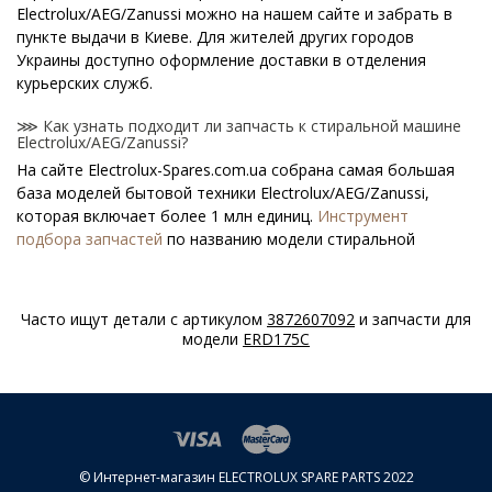
Electrolux/AEG/Zanussi можно на нашем сайте и забрать в
пункте выдачи в Киеве. Для жителей других городов
Украины доступно оформление доставки в отделения
курьерских служб.
⋙ Как узнать подходит ли запчасть к стиральной машине
Electrolux/AEG/Zanussi?
На сайте Electrolux-Spares.com.ua собрана самая большая
база моделей бытовой техники Electrolux/AEG/Zanussi,
которая включает более 1 млн единиц.
Инструмент
подбора запчастей
по названию модели стиральной
машины поможет найти нужную деталь.
⋙ Как узнать модель стиральной машины
Часто ищут детали с артикулом
3872607092
и запчасти для
Electrolux/AEG/Zanussi?
модели
ERD175C
Специальная наклейка производителя с названием модели
и другими параметрами - шильдик находится на корпусе
стиральной машины Electrolux/AEG/Zanussi.
⋙ Сколько стоит Амортизаторы для стиральных машин
Electrolux/AEG/Zanussi?
© Интернет-магазин ELECTROLUX SPARE PARTS 2022
На нашем сайте можно купить оригинальные Амортизаторы