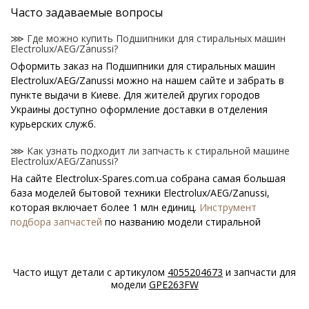
Часто задаваемые вопросы
⋙ Где можно купить Подшипники для стиральных машин
Electrolux/AEG/Zanussi?
Оформить заказ на Подшипники для стиральных машин
Electrolux/AEG/Zanussi можно на нашем сайте и забрать в
пункте выдачи в Киеве. Для жителей других городов
Украины доступно оформление доставки в отделения
курьерских служб.
⋙ Как узнать подходит ли запчасть к стиральной машине
Electrolux/AEG/Zanussi?
На сайте Electrolux-Spares.com.ua собрана самая большая
база моделей бытовой техники Electrolux/AEG/Zanussi,
которая включает более 1 млн единиц.
Инструмент
подбора запчастей
по названию модели стиральной
машины поможет найти нужную деталь.
⋙ Как узнать модель стиральной машины
Часто ищут детали с артикулом
4055204673
и запчасти для
Electrolux/AEG/Zanussi?
модели
GPE263FW
Специальная наклейка производителя с названием модели
и другими параметрами - шильдик находится на корпусе