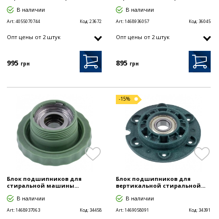
В наличии
В наличии
Art:
4055070744
Код:
23672
Art:
1468936057
Код:
36045
Опт цены от 2 штук
Опт цены от 2 штук
995
895
грн
грн
-15%
Блок подшипников для
Блок подшипников для
стиральной машины...
вертикальной стиральной...
В наличии
В наличии
Art:
1468937063
Код:
34458
Art:
1469058091
Код:
34391