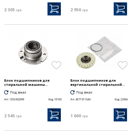
2 305
2 950
грн
грн
Блок подшипников для
Блок подшипников для
стиральной машины...
вертикальной стиральной...
Под заказ
Под заказ
Art:
1292452099
Код:
10160
Art:
4071311544
Код:
22966
2 545
1 660
грн
грн