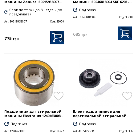
машины Zanussi 50215938007...
машины 50246818004 SKF 6203 -...
Срок поставки до 3 недель (по
Под заказ
предоплате)
Art:
50246818004
Код:
35210
Art:
50215938007
Код:
33000
685
грн
775
грн
Подшипник для стиральной
Блок подшипников для
машины Electrolux 1240463008...
вертикальной стиральной...
Под заказ
Под заказ
Art:
1240463008
Код:
34792
Art:
4055129508
Код:
33356