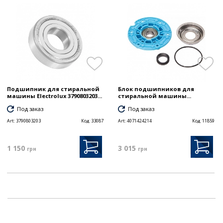
Подшипник для стиральной
Блок подшипников для
машины Electrolux 3790803203...
стиральной машины...
Под заказ
Под заказ
Art:
3790803203
Код:
33087
Art:
4071424214
Код:
11859
1 150
3 015
грн
грн