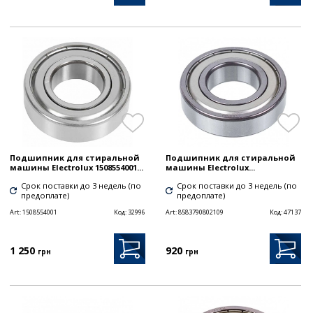
Подшипник для стиральной
Подшипник для стиральной
машины Electrolux 1508554001...
машины Electrolux...
Срок поставки до 3 недель (по
Срок поставки до 3 недель (по
предоплате)
предоплате)
Art:
1508554001
Код:
32996
Art:
8583790802109
Код:
47137
1 250
920
грн
грн