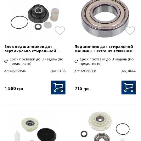
Блок подшипников для
Подшипник для стиральной
вертикально стиральной...
машины Electrolux 3790800308...
Срок поставки до 3 недель (по
Срок поставки до 3 недель (по
предоплате)
предоплате)
Art:
4055129516
Код:
33355
Art:
3790800308
Код:
40264
1 580
715
грн
грн