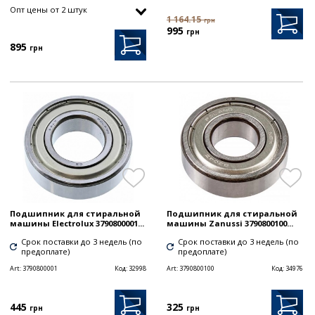
Опт цены от 2 штук
1 164.15
грн
995
грн
895
грн
Подшипник для стиральной
Подшипник для стиральной
машины Electrolux 3790800001...
машины Zanussi 3790800100...
Срок поставки до 3 недель (по
Срок поставки до 3 недель (по
предоплате)
предоплате)
Art:
3790800001
Код:
32998
Art:
3790800100
Код:
34976
445
325
грн
грн