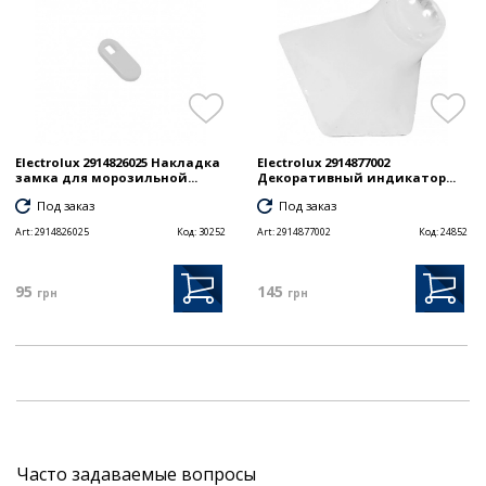
Electrolux 2914826025 Накладка
Electrolux 2914877002
замка для морозильной...
Декоративный индикатор...
Под заказ
Под заказ
Art:
2914826025
Код:
30252
Art:
2914877002
Код:
24852
95
145
грн
грн
Часто задаваемые вопросы