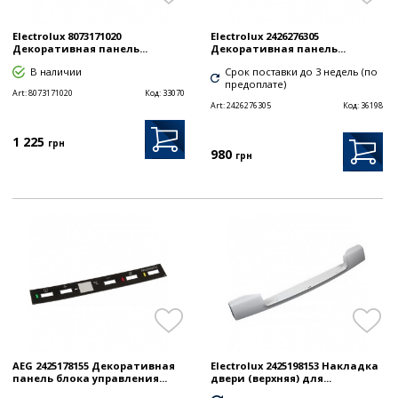
Electrolux 8073171020
Electrolux 2426276305
Декоративная панель...
Декоративная панель...
В наличии
Срок поставки до 3 недель (по
предоплате)
Art:
8073171020
Код:
33070
Art:
2426276305
Код:
36198
1 225
грн
980
грн
AEG 2425178155 Декоративная
Electrolux 2425198153 Накладка
панель блока управления...
двери (верхняя) для...