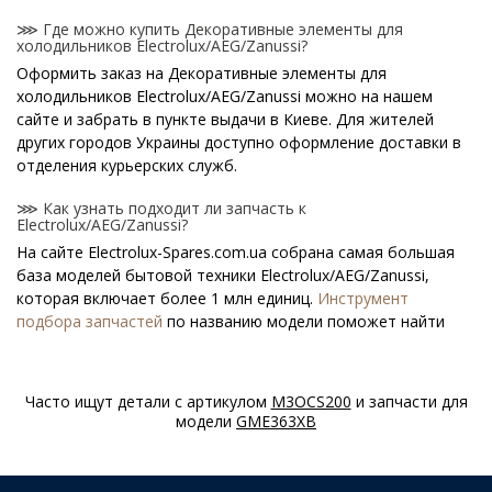
⋙ Где можно купить Декоративные элементы для
холодильников Electrolux/AEG/Zanussi?
Оформить заказ на Декоративные элементы для
холодильников Electrolux/AEG/Zanussi можно на нашем
сайте и забрать в пункте выдачи в Киеве. Для жителей
других городов Украины доступно оформление доставки в
отделения курьерских служб.
⋙ Как узнать подходит ли запчасть к
Electrolux/AEG/Zanussi?
На сайте Electrolux-Spares.com.ua собрана самая большая
база моделей бытовой техники Electrolux/AEG/Zanussi,
которая включает более 1 млн единиц.
Инструмент
подбора запчастей
по названию модели поможет найти
нужную деталь.
⋙ Как узнать модель Electrolux/AEG/Zanussi?
Часто ищут детали с артикулом
M3OCS200
и запчасти для
Специальная наклейка производителя с названием модели
модели
GME363XB
и другими параметрами - шильдик находится на корпусе
Electrolux/AEG/Zanussi.