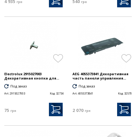
4 935
540
грн
грн
Electrolux 2915027003
AEG 4055373841 Декоративная
Декоративная кнопка для...
часть панели управления...
Под заказ
Под заказ
Art:
2915027003
Код:
32734
Art:
4055373841
Код:
32570
75
2 070
грн
грн