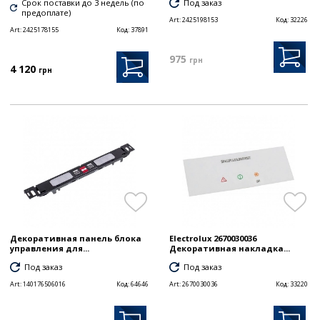
Срок поставки до 3 недель (по
Под заказ
предоплате)
Art:
2425198153
Код:
32226
Art:
2425178155
Код:
37891
975
грн
4 120
грн
Декоративная панель блока
Electrolux 2670030036
управления для...
Декоративная накладка...
Под заказ
Под заказ
Art:
140176506016
Код:
64646
Art:
2670030036
Код:
33220