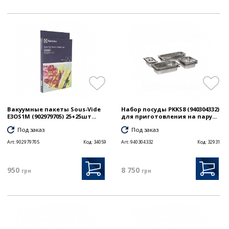
Вакуумные пакеты Sous-Vide
Набор посуды PKKS8 (940304332)
E3OS1M (902979705) 25+25шт...
для приготовления на пару...
Под заказ
Под заказ
Art:
902979705
Код:
34059
Art:
940304332
Код:
32931
950
8 750
грн
грн