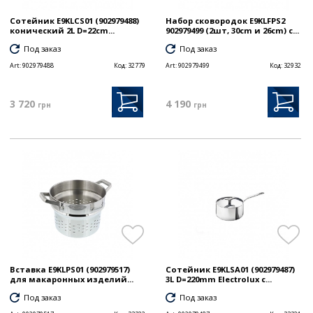
Сотейник E9KLCS01 (902979488)
Набор сковородок E9KLFPS2
конический 2L D=22cm...
902979499 (2шт, 30cm и 26cm) с...
Под заказ
Под заказ
Art:
902979488
Код:
32779
Art:
902979499
Код:
32932
3 720
4 190
грн
грн
Вставка E9KLPS01 (902979517)
Сотейник E9KLSA01 (902979487)
для макаронных изделий...
3L D=220mm Electrolux с...
Под заказ
Под заказ