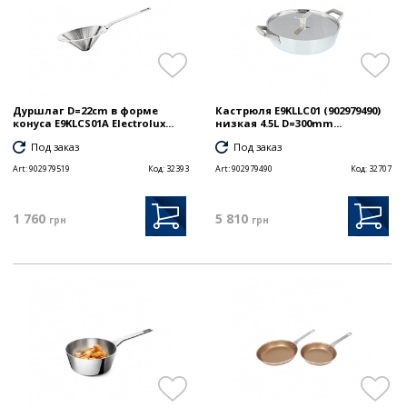
Дуршлаг D=22cm в форме
Кастрюля E9KLLC01 (902979490)
конуса E9KLCS01A Electrolux...
низкая 4.5L D=300mm...
Под заказ
Под заказ
Art:
902979519
Код:
32393
Art:
902979490
Код:
32707
1 760
5 810
грн
грн