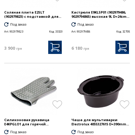
Соляная плита E2SLT
Кастрюля E9KLSP01 (902979486,
(902979823) с подставкой для...
9029794865) высокая 9L D=24cm...
Под заказ
Под заказ
Art:
902979823
Код:
33320
Art:
902979486
Код:
32708
3 900
6 180
грн
грн
Силиконовая рукавица
Чаша для мультиварки
E4KPGLO1 для горячей...
Electrolux 4055327615 D=390mm...
Под заказ
Под заказ