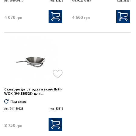
Art:
902979517
Код:
33322
Art:
902979487
Код:
33321
4 070
4 660
грн
грн
Сковорода с подставкой INFI-
WOK (944189328) для...
Под заказ
Art:
944189328
Код:
33318
8 750
грн