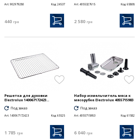
Art:
902979280
Код:
24537
Art:
4055327615
Код:
65808
440
2 580
грн
грн
Решетка для духовки
Набор измельчитель мяса к
Electrolux 140067172423...
мясорубке Electrolux 4055715983
Под заказ
Под заказ
Art:
140067172423
Код:
65525
Art:
4055715983
Код:
61582
1 785
6 040
грн
грн