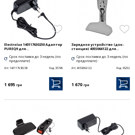
Electrolux 140117630230 Адаптер
Зарядное устройство (док-
PUREQ9 для...
станция) 4055066122 для...
Срок поставки до 3 недель (по
Срок поставки до 3 недель (по
предоплате)
предоплате)
Art:
140117630230
Код:
35748
Art:
4055066122
Код:
35202
1 695
1 670
грн
грн