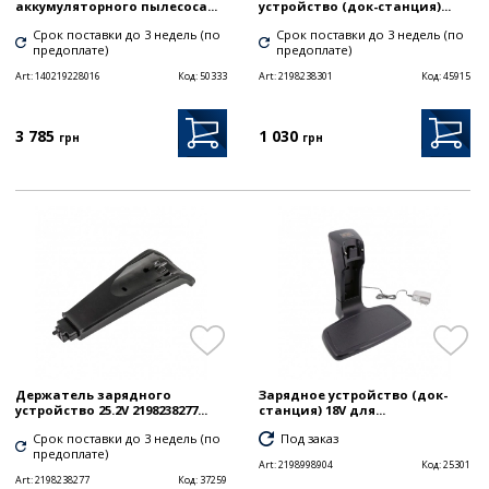
аккумуляторного пылесоса...
устройство (док-станция)...
Срок поставки до 3 недель (по
Срок поставки до 3 недель (по
предоплате)
предоплате)
Art:
140219228016
Код:
50333
Art:
2198238301
Код:
45915
3 785
1 030
грн
грн
Держатель зарядного
Зарядное устройство (док-
устройство 25.2V 2198238277...
станция) 18V для...
Срок поставки до 3 недель (по
Под заказ
предоплате)
Art:
2198998904
Код:
25301
Art:
2198238277
Код:
37259