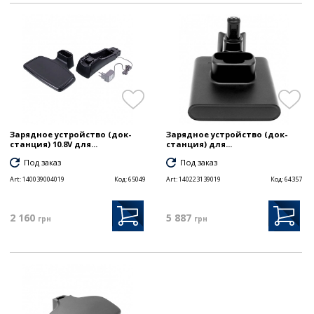
Зарядное устройство (док-
Зарядное устройство (док-
станция) 10.8V для...
станция) для...
Под заказ
Под заказ
Art:
140039004019
Код:
65049
Art:
140223139019
Код:
64357
2 160
5 887
грн
грн