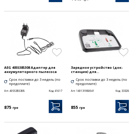
AEG 4055385308 Адаптер для
Зарядное устройство (док-
аккумуляторного пылесоса
станция) для...
Срок поставки до 3 недель (по
Срок поставки до 3 недель (по
предоплате)
предоплате)
Art:
4055385308
Код:
41617
Art:
140131980041
Код:
33328
875
855
грн
грн