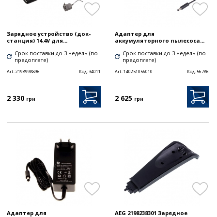
Зарядное устройство (док-
Адаптер для
станция) 14.4V для...
аккумуляторного пылесоса...
Срок поставки до 3 недель (по
Срок поставки до 3 недель (по
предоплате)
предоплате)
Art:
2198998896
Код:
34011
Art:
140251056010
Код:
56786
2 330
2 625
грн
грн
Адаптер для
AEG 2198238301 Зарядное