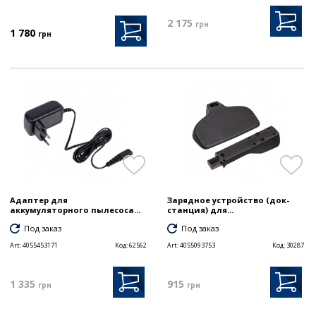
2 175
грн
1 780
грн
Адаптер для
Зарядное устройство (док-
аккумуляторного пылесоса...
станция) для...
Под заказ
Под заказ
Art:
4055453171
Код:
62562
Art:
4055093753
Код:
30287
1 335
915
грн
грн