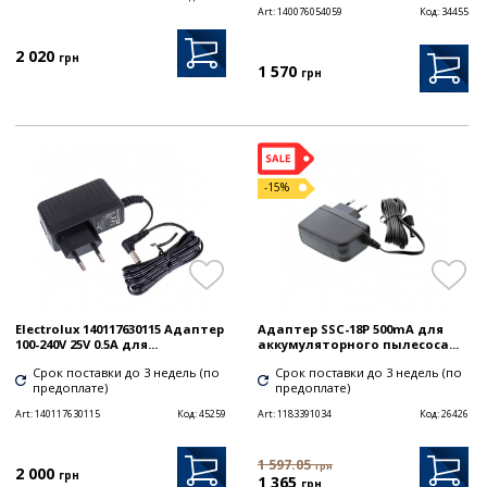
Art:
140076054059
Код:
34455
2 020
грн
1 570
грн
-15%
Electrolux 140117630115 Адаптер
Адаптер SSC-18P 500mA для
100-240V 25V 0.5A для...
аккумуляторного пылесоса...
Срок поставки до 3 недель (по
Срок поставки до 3 недель (по
предоплате)
предоплате)
Art:
140117630115
Код:
45259
Art:
1183391034
Код:
26426
1 597.05
грн
2 000
грн
1 365
грн