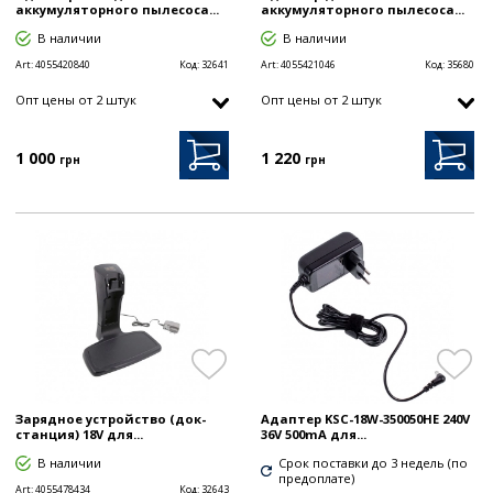
аккумуляторного пылесоса...
аккумуляторного пылесоса...
В наличии
В наличии
Art:
4055420840
Код:
32641
Art:
4055421046
Код:
35680
Опт цены от 2 штук
Опт цены от 2 штук
1 000
1 220
грн
грн
Зарядное устройство (док-
Адаптер KSC-18W-350050HE 240V
станция) 18V для...
36V 500mA для...
В наличии
Срок поставки до 3 недель (по
предоплате)
Art:
4055478434
Код:
32643