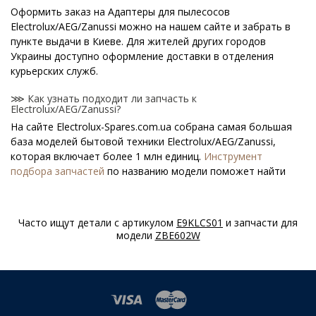
Оформить заказ на Адаптеры для пылесосов
Electrolux/AEG/Zanussi можно на нашем сайте и забрать в
пункте выдачи в Киеве. Для жителей других городов
Украины доступно оформление доставки в отделения
курьерских служб.
⋙ Как узнать подходит ли запчасть к
Electrolux/AEG/Zanussi?
На сайте Electrolux-Spares.com.ua собрана самая большая
база моделей бытовой техники Electrolux/AEG/Zanussi,
которая включает более 1 млн единиц.
Инструмент
подбора запчастей
по названию модели поможет найти
нужную деталь.
⋙ Как узнать модель Electrolux/AEG/Zanussi?
Часто ищут детали с артикулом
E9KLCS01
и запчасти для
Специальная наклейка производителя с названием модели
модели
ZBE602W
и другими параметрами - шильдик находится на корпусе
Electrolux/AEG/Zanussi.
⋙ Сколько стоит Адаптеры для пылесосов
Electrolux/AEG/Zanussi?