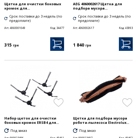
Щетка для очистки боковых
AEG 4060002617 Щетка для
кромок для...
подбора мусора...
Срок поставки до 3 недель (по
Срок поставки до 3 недель (по
предоплате)
предоплате)
Art:
4060001049
Код:
34477
Art:
4060002617
Код:
43093
315
1 840
грн
грн
Набор щеток для очистки
Щетка для подбора мусора
боковых кромок ERSB4 для...
робота-пылесоса Electrolux...
Под заказ
Под заказ
Art:
900923496
Код:
49461
Art:
900923497
Код:
49462