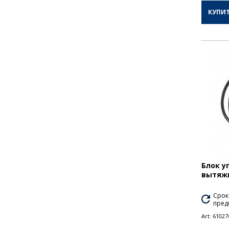
КУПИ
Блок у
вытяжк
Срок
пред
Art:
61027