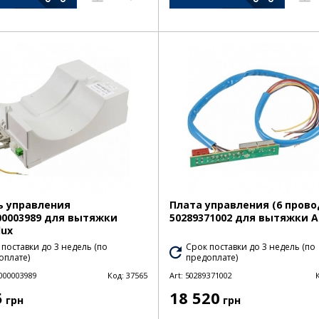
 управления
Плата управления (6 прово
00003989 для вытяжки
50289371002 для вытяжки 
lux
 поставки до 3 недель (по
Срок поставки до 3 недель (по
оплате)
предоплате)
000003989
Код:
37565
Art:
50289371002
5
18 520
грн
грн