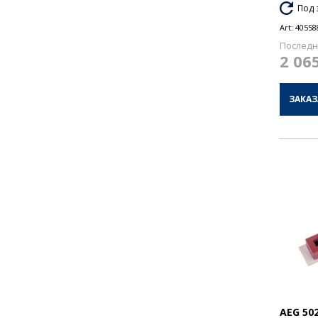
Под 
Art:
40558
Последн
2 06
ЗАКАЗ
AEG 50