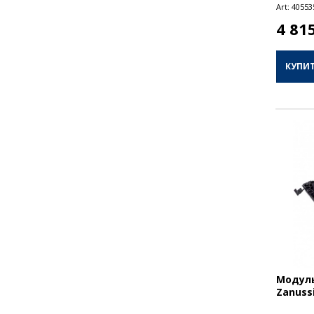
Art:
40553
4 81
КУПИ
Модуль
Zanuss