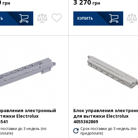
0
3 270
грн
грн
ТЬ
КУПИТЬ
правления электронный
Блок управления электрон
тяжки Electrolux
для вытяжки Electrolux
5541
4055362869
 поставки до 3 недель (по
Срок поставки до 3 недель (по
оплате)
предоплате)