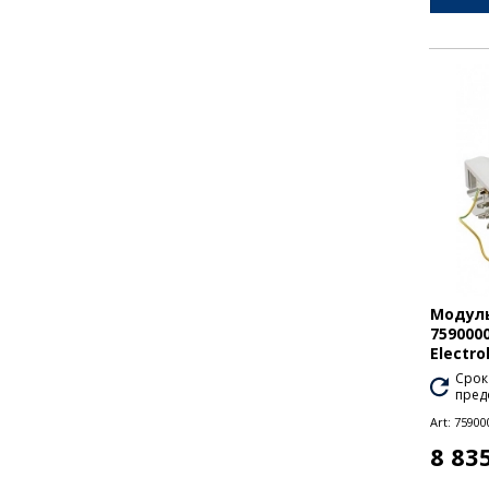
Модуль
759000
Electro
Срок
пред
Art:
75900
8 83