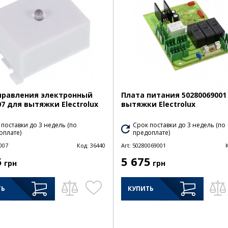
правления электронный
Плата питания 50280069001
07 для вытяжки Electrolux
вытяжки Electrolux
 поставки до 3 недель (по
Срок поставки до 3 недель (по
оплате)
предоплате)
007
Код:
36440
Art:
50280069001
5
5 675
грн
грн
ТЬ
КУПИТЬ