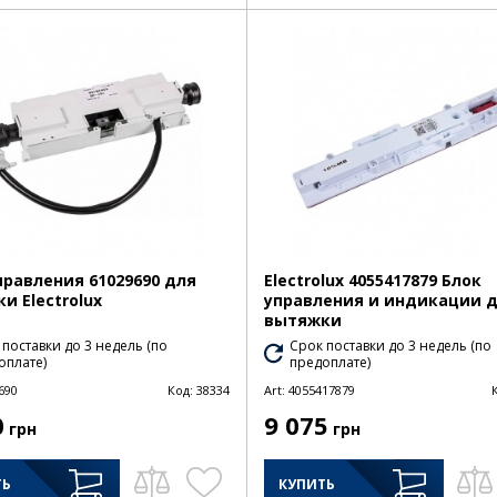
правления 61029690 для
Electrolux 4055417879 Блок
и Electrolux
управления и индикации 
вытяжки
 поставки до 3 недель (по
Срок поставки до 3 недель (по
оплате)
предоплате)
690
Код:
38334
Art:
4055417879
0
9 075
грн
грн
ТЬ
КУПИТЬ