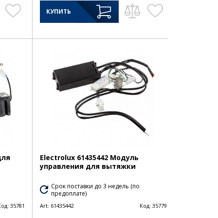
КУПИТЬ
для
Electrolux 61435442 Модуль
управления для вытяжки
Срок поставки до 3 недель (по
предоплате)
Код:
35781
Art:
61435442
Код:
35779