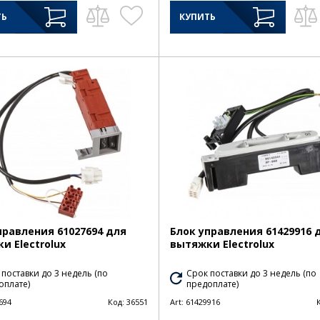
ТЬ
КУПИТЬ
правления 61027694 для
Блок управления 61429916 
и Electrolux
вытяжки Electrolux
 поставки до 3 недель (по
Срок поставки до 3 недель (по
оплате)
предоплате)
694
Код:
36551
Art:
61429916