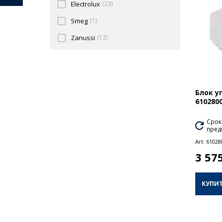
Electrolux
(23)
Smeg
(1)
Zanussi
(12)
Блок у
610280
Срок
пред
Art:
61028
3 57
КУПИ