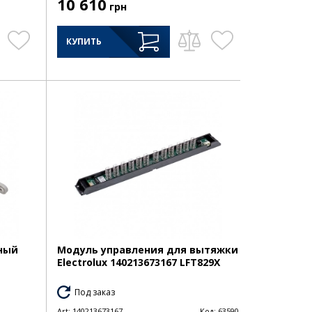
10 610
грн
КУПИТЬ
ный
Модуль управления для вытяжки
Electrolux 140213673167 LFT829X
Под заказ
Art:
140213673167
Код:
63590