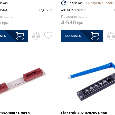
заказ
Под заказ
Смотреть аналоги 
85141
Код:
62502
Art:
140277990010
яя цена:
Последняя цена:
5
4 530
грн
грн
АТЬ
ЗАКАЗАТЬ
288270007 Плата
Electrolux 61028205 Блок