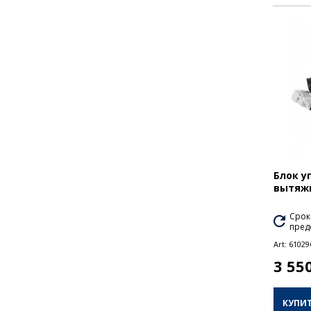
Блок у
вытяжк
Срок
пред
Art:
61029
3 55
КУПИ