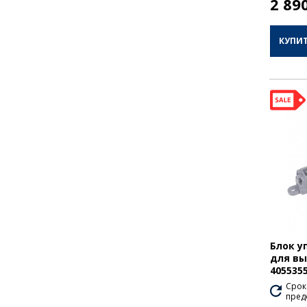
2 89
КУПИ
Блок у
для вы
405535
Срок
пред