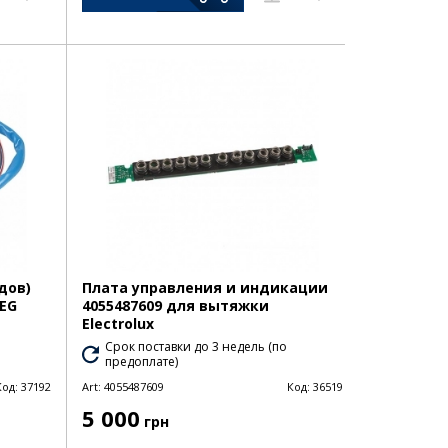
дов)
Плата управления и индикации
AEG
4055487609 для вытяжки
Electrolux
Срок поставки до 3 недель (по
предоплате)
Код:
37192
Art:
4055487609
Код:
36519
5 000
грн