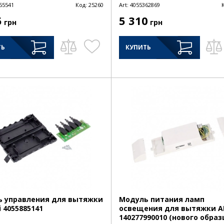
55541
Код:
25260
Art:
4055362869
5
5 310
грн
грн
ТЬ
КУПИТЬ
 управления для вытяжки
Модуль питания ламп
i 4055885141
освещения для вытяжки A
140277990010 (нового образ