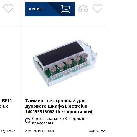
КУПИТЬ
-BF11
Таймер электронный для
olux
духового шкафа Electrolux
140153315068 (без прошивки)
Срок поставки до 3 недель (по
предоплате)
Код:
32504
Art:
140153315068
Код:
55592