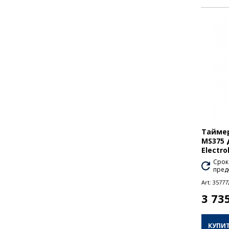
Таймер
MS375 
Electro
Срок
пред
Art:
35777
3 73
КУПИ