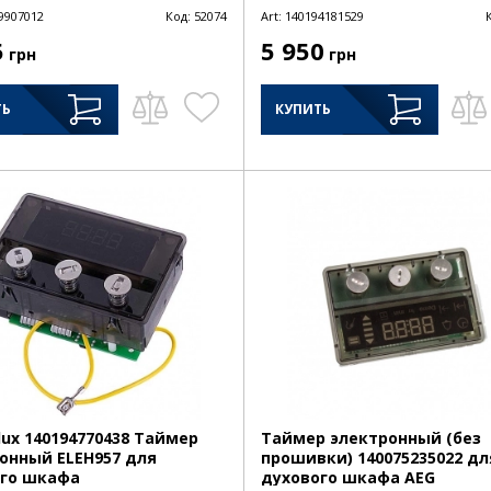
9907012
Код:
52074
Art:
140194181529
5
5 950
грн
грн
ТЬ
КУПИТЬ
olux 140194770438 Таймер
Таймер электронный (без
онный ELEH957 для
прошивки) 140075235022 дл
ого шкафа
духового шкафа AEG