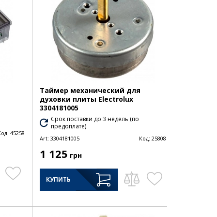
Таймер механический для
духовки плиты Electrolux
3304181005
Срок поставки до 3 недель (по
предоплате)
Код:
45258
Art:
3304181005
Код:
25808
1 125
грн
КУПИТЬ