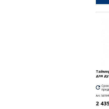
Таймер
для ду
Срок
пред
Art:
56194
2 43