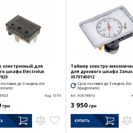
 электронный для
Таймер электро-механиче
го шкафа Electrolux
для духового шкафа Zanus
7023
3570745012
 поставки до 3 недель (по
Срок поставки до 3 недель (по
оплате)
предоплате)
47023
Код:
13751
Art:
3570745012
0
3 950
грн
грн
ТЬ
КУПИТЬ