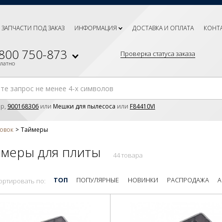
ЗАПЧАСТИ ПОД ЗАКАЗ
ИНФОРМАЦИЯ
ДОСТАВКА И ОПЛАТА
КОНТ
 800 750-873
Проверка статуса заказа
платно
р,
900168306
или
Мешки для пылесоса
или
F84410VI
ховок
Таймеры
ймеры для плиты
44 товара
ТОП
ПОПУЛЯРНЫЕ
НОВИНКИ
РАСПРОДАЖА
А
ортировать по: