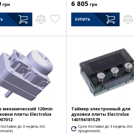
0
6 805
грн
грн
ТЬ
КУПИТЬ
 механический 120min
Таймер электронный для
ховки плиты Electrolux
духовки плиты Electrolux
907012
140194181529
 поставки до 3 недель (по
Срок поставки до 3 недель (по
оплате)
предоплате)