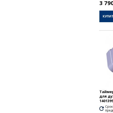
3 79
КУПИ
Таймер
для ду
140139
Срок
пред