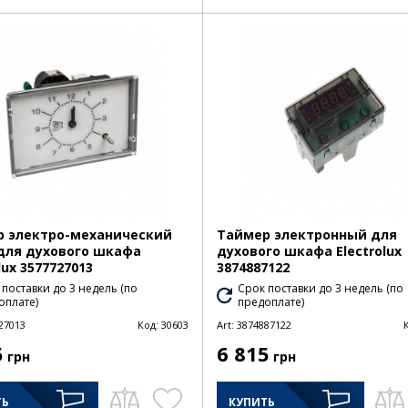
 электро-механический
Таймер электронный для
для духового шкафа
духового шкафа Electrolux
lux 3577727013
3874887122
 поставки до 3 недель (по
Срок поставки до 3 недель (по
оплате)
предоплате)
27013
Код:
30603
Art:
3874887122
5
6 815
грн
грн
ТЬ
КУПИТЬ