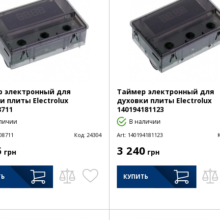
 электронный для
Таймер электронный для
и плиты Electrolux
духовки плиты Electrolux
8711
140194181123
личии
В наличии
08711
Код:
24304
Art:
140194181123
5
3 240
грн
грн
ТЬ
КУПИТЬ