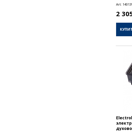
Art:
14013
2 30
КУПИ
Electr
электр
духов