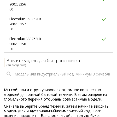
900258256
00
Electrolux
EAPC52LR
900258257
00
Electrolux
EAPC52LR
900258258
00
Electrolux
EAPC53IS
Введите модель для быстрого поиска
900258259
(
36
Моделей)
00
Electrolux
EAPC54IW
900258260
00
Мы собрали и структурировали огромное количество
моделей для разной бытовой техники. В этом разделе из
Electrolux
EAPC55EB
глобального перечня отобраны совместимые модели.
900258261
Сначала выберите бренд техники, затем начните вводить
00
модель (или индустриальный/коммерческий код). Если
позиция подходит – Ваша модель обязательно будет