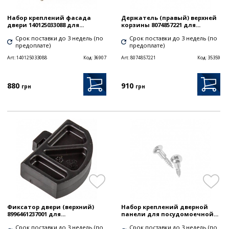
Набор креплений фасада
Держатель (правый) верхней
двери 140125033088 для...
корзины 8074857221 для...
Срок поставки до 3 недель (по
Срок поставки до 3 недель (по
предоплате)
предоплате)
Art:
140125033088
Код:
36907
Art:
8074857221
Код:
35359
880
910
грн
грн
Фиксатор двери (верхний)
Набор креплений дверной
8996461237001 для...
панели для посудомоечной...
Срок поставки до 3 недель (по
Срок поставки до 3 недель (по