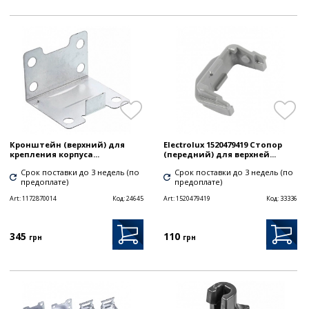
Кронштейн (верхний) для
Electrolux 1520479419 Стопор
крепления корпуса...
(передний) для верхней...
Срок поставки до 3 недель (по
Срок поставки до 3 недель (по
предоплате)
предоплате)
Art:
1172870014
Код:
24645
Art:
1520479419
Код:
33336
345
110
грн
грн