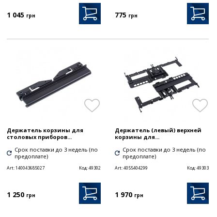
1 045
775
грн
грн
Держатель корзины для
Держатель (левый) верхней
столовых приборов...
корзины для...
Срок поставки до 3 недель (по
Срок поставки до 3 недель (по
предоплате)
предоплате)
Art:
140043685027
Код:
49302
Art:
4055404299
Код:
49303
1 250
1 970
грн
грн