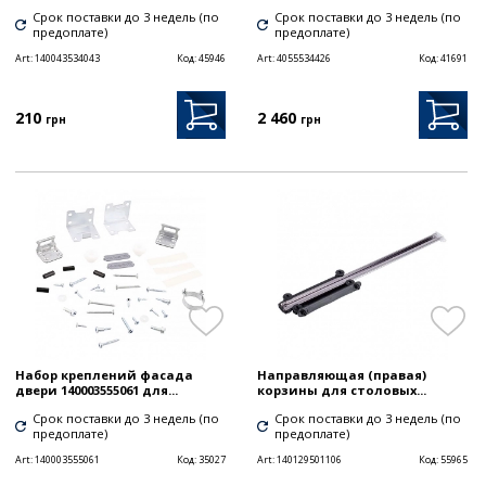
Срок поставки до 3 недель (по
Срок поставки до 3 недель (по
предоплате)
предоплате)
Art:
140043534043
Код:
45946
Art:
4055534426
Код:
41691
210
2 460
грн
грн
Набор креплений фасада
Направляющая (правая)
двери 140003555061 для...
корзины для столовых...
Срок поставки до 3 недель (по
Срок поставки до 3 недель (по
предоплате)
предоплате)
Art:
140003555061
Код:
35027
Art:
140129501106
Код:
55965