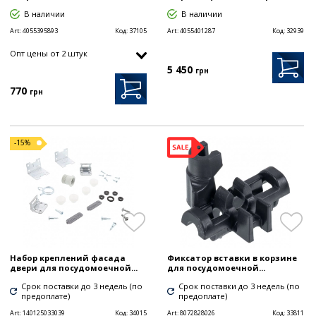
В наличии
В наличии
Art:
4055395893
Код:
37105
Art:
4055401287
Код:
32939
Опт цены от 2 штук
5 450
грн
770
грн
-15%
Набор креплений фасада
Фиксатор вставки в корзине
двери для посудомоечной...
для посудомоечной...
Срок поставки до 3 недель (по
Срок поставки до 3 недель (по
предоплате)
предоплате)
Art:
140125033039
Код:
34015
Art:
8072828026
Код:
33811