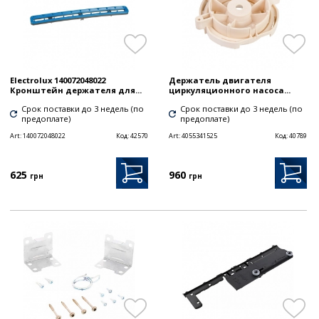
Electrolux 140072048022
Держатель двигателя
Кронштейн держателя для...
циркуляционного насоса...
Срок поставки до 3 недель (по
Срок поставки до 3 недель (по
предоплате)
предоплате)
Art:
140072048022
Код:
42570
Art:
4055341525
Код:
40789
625
960
грн
грн