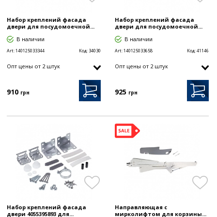
Набор креплений фасада
Набор креплений фасада
двери для посудомоечной...
двери для посудомоечной...
В наличии
В наличии
Art:
140125033344
Код:
34030
Art:
140125033658
Код:
41146
Опт цены от 2 штук
Опт цены от 2 штук
910
925
грн
грн
Набор креплений фасада
Направляющая с
двери 4055395893 для...
мирколифтом для корзины...