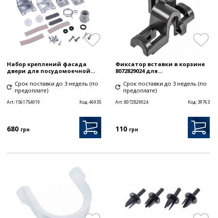
Набор креплений фасада
Фиксатор вставки в корзине
двери для посудомоечной...
8072829024 для...
Срок поставки до 3 недель (по
Срок поставки до 3 недель (по
предоплате)
предоплате)
Art:
1561754019
Код:
46935
Art:
8072829024
Код:
39763
680
110
грн
грн