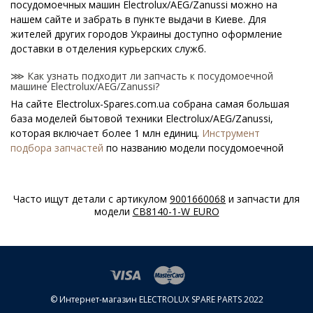
посудомоечных машин Electrolux/AEG/Zanussi можно на
нашем сайте и забрать в пункте выдачи в Киеве. Для
жителей других городов Украины доступно оформление
доставки в отделения курьерских служб.
⋙ Как узнать подходит ли запчасть к посудомоечной
машине Electrolux/AEG/Zanussi?
На сайте Electrolux-Spares.com.ua собрана самая большая
база моделей бытовой техники Electrolux/AEG/Zanussi,
которая включает более 1 млн единиц.
Инструмент
подбора запчастей
по названию модели посудомоечной
машины поможет найти нужную деталь.
⋙ Как узнать модель посудомоечной машины
Часто ищут детали с артикулом
9001660068
и запчасти для
Electrolux/AEG/Zanussi?
модели
CB8140-1-W EURO
Специальная наклейка производителя с названием модели
и другими параметрами - шильдик находится на корпусе
посудомоечной машины Electrolux/AEG/Zanussi.
⋙ Сколько стоит Крепежные элементы для посудомоечных
машин Electrolux/AEG/Zanussi?
© Интернет-магазин ELECTROLUX SPARE PARTS 2022
На нашем сайте можно купить оригинальные Крепежные