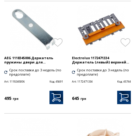
AEG 1118345006 Держатель
Electrolux 1172471334
пружины двери для...
Держатель (левый) верхней...
Срок поставки до 3 недель (по
Срок поставки до 3 недель (по
предоплате)
предоплате)
Art:
1118345006
Код:
45691
Art:
1172471334
Код:
45744
495
645
грн
грн