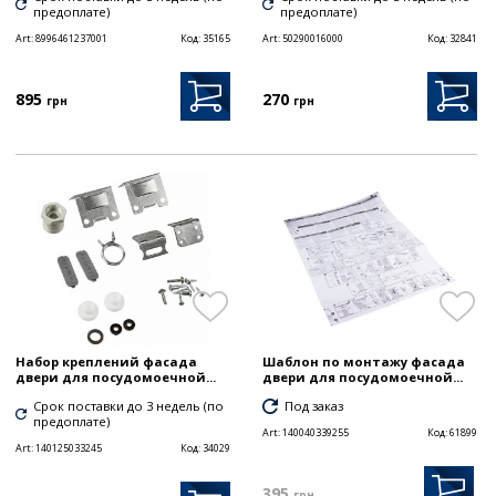
предоплате)
предоплате)
Art:
8996461237001
Код:
35165
Art:
50290016000
Код:
32841
895
270
грн
грн
Набор креплений фасада
Шаблон по монтажу фасада
двери для посудомоечной...
двери для посудомоечной...
Срок поставки до 3 недель (по
Под заказ
предоплате)
Art:
140040339255
Код:
61899
Art:
140125033245
Код:
34029
395
грн