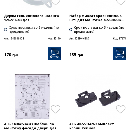
Держатель сливного шланга
Набор фиксаторов (клипс, 4
1242916003 для...
шт) для монтажа 4055046587...
Срок поставки до 3 недель (по
Срок поставки до 3 недель (по
предоплате)
предоплате)
Art:
1242916003
Код:
39119
Art:
4055046587
Код:
37876
170
135
грн
грн
AEG 140043534043 Шаблон по
AEG 4055534426 Комплект
монтажу фасада двери для...
кронштейнов...