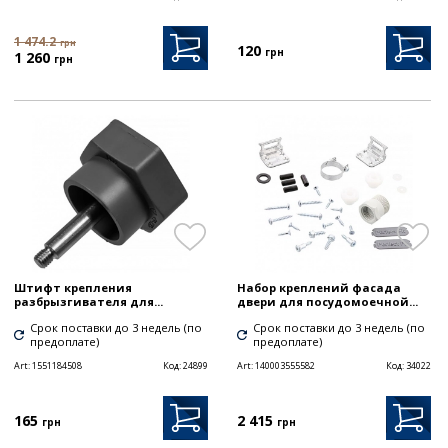
1 474.2
грн
120
грн
1 260
грн
Штифт крепления
Набор креплений фасада
разбрызгивателя для...
двери для посудомоечной...
Срок поставки до 3 недель (по
Срок поставки до 3 недель (по
предоплате)
предоплате)
Art:
1551184508
Код:
24899
Art:
140003555582
Код:
34022
165
2 415
грн
грн