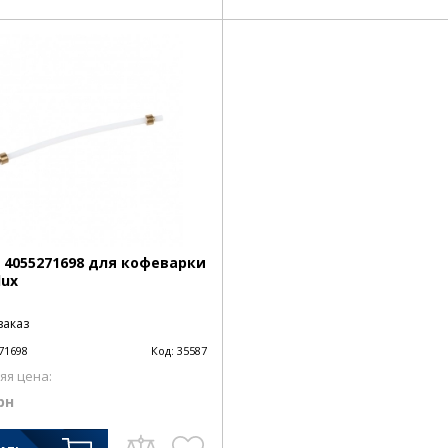
 4055271698 для кофеварки
lux
заказ
71698
Код:
35587
яя цена:
рн