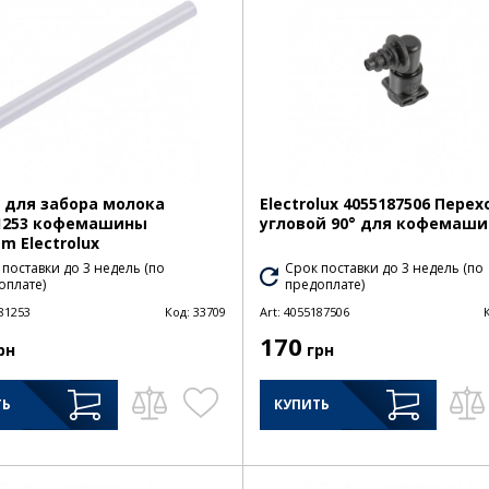
 для забора молока
Electrolux 4055187506 Пере
1253 кофемашины
угловой 90° для кофемаш
m Electrolux
 поставки до 3 недель (по
Срок поставки до 3 недель (по
оплате)
предоплате)
81253
Код:
33709
Art:
4055187506
170
рн
грн
ТЬ
КУПИТЬ