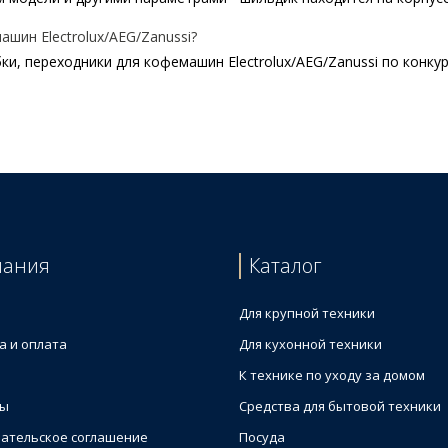
шин Electrolux/AEG/Zanussi?
и, переходники для кофемашин Electrolux/AEG/Zanussi по конку
ны L=160mm Electrolux
для кофемашины
машины Electrolux
ы Electrolux 50276749004
пания
Каталог
 для кофемашины L=60mm Electrolux
Для крупной техники
а и оплата
Для кухонной техники
К технике по уходу за домом
ты
Средства для бытовой техники
ательское соглашение
Посуда