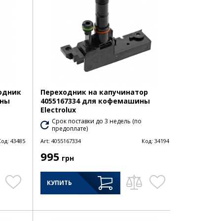
ходник
Переходник на капучинатор
ины
4055167334 для кофемашины
Electrolux
Срок поставки до 3 недель (по
предоплате)
Код:
43485
Art:
4055167334
Код:
34194
995
грн
КУПИТЬ