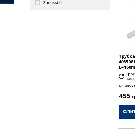
Zanussi
(1)
Трубка
405508
L=160m
Срок
пред
Art:
40550
455
г
КУПИ