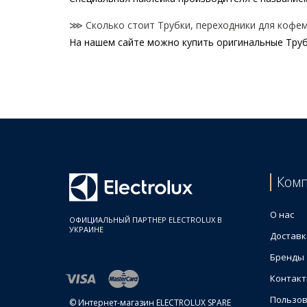
⋙ Сколько стоит Трубки, переходники для кофема
На нашем сайте можно купить оригинальные Трубк
Цены на Трубки, переходники для кофемашин
Товар
Трубка для забора молока 4055081253 кофемаши
Electrolux 4055187506 Переходник угловой 90° 
Переходник на капучинатор 4055167334 для кофе
Трубка 4055271664 для кофеварки Electrolux
Соединительная муфта к бойлеру для кофемашин
Ком
Трубка подачи пара (металлическая) 4055060505
Трубка 4055271698 для кофеварки Electrolux
О нас
ОФИЦИАЛЬНЫЙ ПАРТНЕР ELECTROLUX В
УКРАИНЕ
Доставк
Бренды
Контак
Пользов
© Интернет-магазин ELECTROLUX SPARE