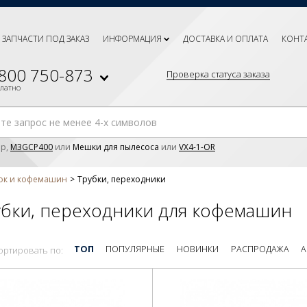
ЗАПЧАСТИ ПОД ЗАКАЗ
ИНФОРМАЦИЯ
ДОСТАВКА И ОПЛАТА
КОНТ
 800 750-873
Проверка статуса заказа
платно
р,
M3GCP400
или
Мешки для пылесоса
или
VX4-1-OR
рок и кофемашин
Трубки, переходники
убки, переходники для кофемашин
ТОП
ПОПУЛЯРНЫЕ
НОВИНКИ
РАСПРОДАЖА
А
ортировать по: