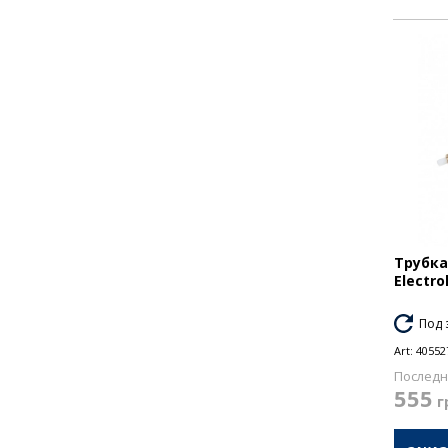
Трубка
Electro
Под 
Art:
40552
Последн
555
г