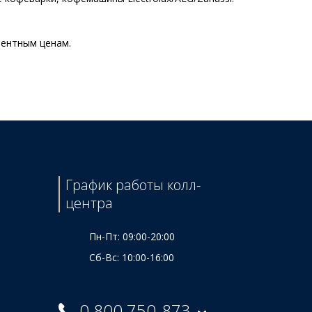
рентным ценам.
Цена
455 ₴
170 ₴
995 ₴
520 ₴
555 ₴
График работы колл-
990 ₴
центра
555 ₴
Пн-Пт: 09:00-20:00
Сб-Вс: 10:00-16:00
0 800 750-873