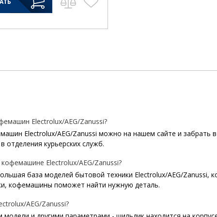
АТЬ
емашин Electrolux/AEG/Zanussi?
ашин Electrolux/AEG/Zanussi можно на нашем сайте и забрать в
в отделения курьерских служб.
кофемашине Electrolux/AEG/Zanussi?
 большая база моделей бытовой техники Electrolux/AEG/Zanussi, 
и, кофемашины поможет найти нужную деталь.
trolux/AEG/Zanussi?
 модели и другими параметрами - шильдик находится на корпусе