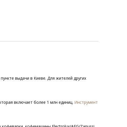
 пункте выдачи в Киеве. Для жителей других
которая включает более 1 млн единиц.
Инструмент
 кофеварки, кофемашины Electrolux/AEG/Zanussi.