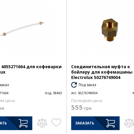
 4055271664 для кофеварки
Соединительная муфта к
lux
бойлеру для кофемашины
Electrolux 50276749004
заказ
Под заказ
71664
Код:
38463
Art:
50276749004
яя цена:
Последняя цена:
555
рн
грн
АТЬ
ЗАКАЗАТЬ