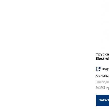
Трубка
Electro
Под 
Art:
40552
Последн
520
г
ЗАКАЗ