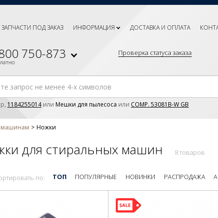
ЗАПЧАСТИ ПОД ЗАКАЗ
ИНФОРМАЦИЯ
ДОСТАВКА И ОПЛАТА
КОНТ
 800 750-873
Проверка статуса заказа
платно
р,
1184255014
или
Мешки для пылесоса
или
COMP. 53081B-W GB
м машинам
Ножки
жки для стиральных машин
8 товаров
ТОП
ПОПУЛЯРНЫЕ
НОВИНКИ
РАСПРОДАЖА
А
ортировать по: