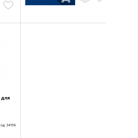
а для
Код:
34196