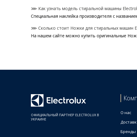
⋙ Как узнать модель стиральной машины Electrol
Специальная наклейка производителя с названием
⋙ Сколько стоит Ножки для стиральных машин Ele
На нашем сайте можно купить оригинальные Ножки
Цены на Ножки для стиральных машин
Товар
Амортизирующая (антивибрационная) подставка
Electrolux 1245264013 Ножка с держателем (пер
Electrolux 1240467058 Ножка M10 для стирально
Electrolux 1240464030 Диск (фиксатор) ножки с
Electrolux 4055113478 Ножка для стиральной ма
Ком
Electrolux 1325007605 Ножка для стиральной ма
Electrolux 1460671025 Ножка-ролик (задний) для
О нас
ОФИЦИАЛЬНЫЙ ПАРТНЕР ELECTROLUX В
УКРАИНЕ
Доставк
Бренды