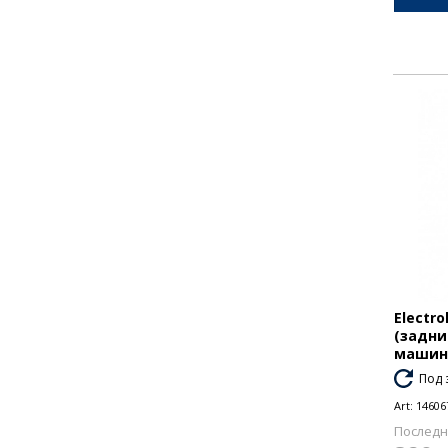
Electr
(задни
маши
Под 
Art:
14606
Последн