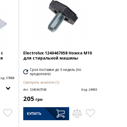
 с
Electrolux 1240467058 Ножка M10
ля
для стиральной машины
Срок поставки до 3 недель (по
предоплате)
Код:
37888
Смотреть аналоги (1)
Art:
1240467058
Код:
24983
205
грн
КУПИТЬ