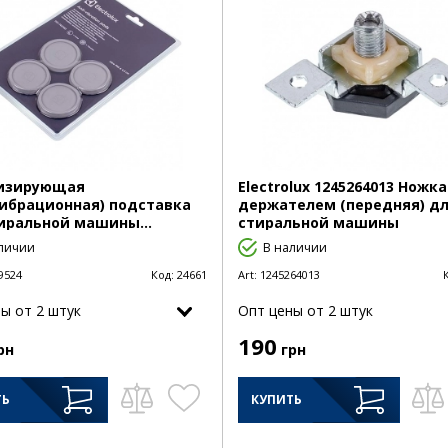
изирующая
Electrolux 1245264013 Ножка
ибрационная) подставка
держателем (передняя) д
иральной машины...
стиральной машины
личии
В наличии
9524
Код:
24661
Art:
1245264013
ы от 2 штук
Опт цены от 2 штук
190
рн
грн
ТЬ
КУПИТЬ