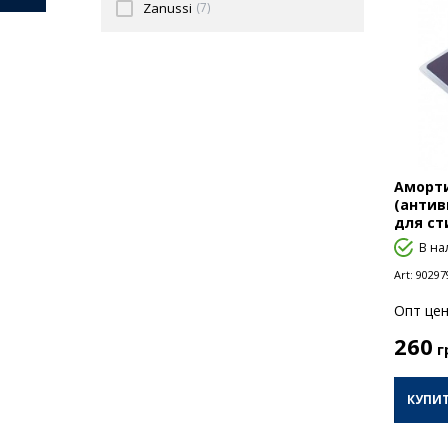
Zanussi
(7)
Аморт
(антив
для ст
В на
Art:
90297
Опт цен
260
г
КУПИ