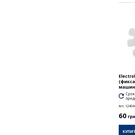
Electro
(фикса
маши
Срок
пред
Art:
12404
60
гр
КУПИ