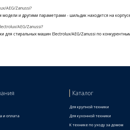
ux/AEG/Zanussi?
 модели и другими параметрами - шильдик находится на корпусе 
ctrolux/AEG/Zanussi?
 для стиральных машин Electrolux/AEG/Zanussi по конкурентны
 для стиральной машины Electrolux 902979524E4WHPA02 D=45 m
едняя) для стиральной машины
й машины
тиральной машины
шины
пания
Каталог
шины
 стиральной машины
Для крупной техники
а и оплата
Для кухонной техники
К технике по уходу за домом