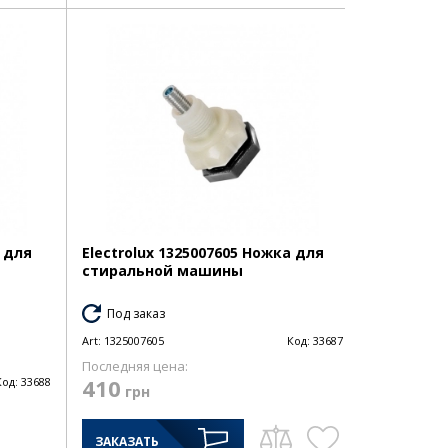
а для
Electrolux 1325007605 Ножка для
стиральной машины
Под заказ
Art:
1325007605
Код:
33687
Последняя цена:
410
Код:
33688
грн
ЗАКАЗАТЬ