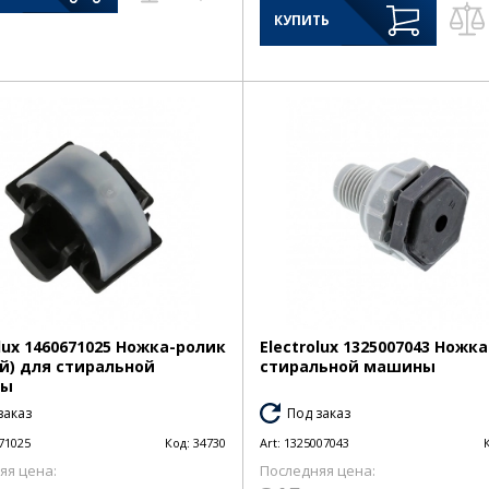
КУПИТЬ
olux 1460671025 Ножка-ролик
Electrolux 1325007043 Ножк
й) для стиральной
стиральной машины
ны
заказ
Под заказ
71025
Код:
34730
Art:
1325007043
яя цена:
Последняя цена: