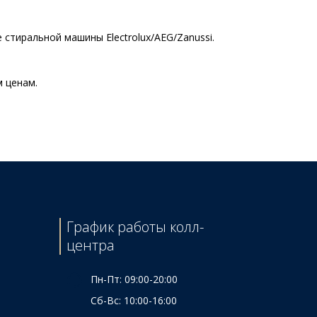
стиральной машины Electrolux/AEG/Zanussi.
м ценам.
Цена
m H=6 mm (4 шт)
260 ₴
190 ₴
205 ₴
60 ₴
725 ₴
График работы колл-
410 ₴
центра
320 ₴
Пн-Пт: 09:00-20:00
Сб-Вс: 10:00-16:00