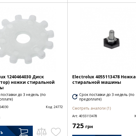
lux 1240464030 Диск
Electrolux 4055113478 Ножк
тор) ножки стиральной
стиральной машины
ны
 поставки до 3 недель (по
Срок поставки до 3 недель (по
оплате)
предоплате)
64030
Код:
24772
Смотреть аналоги (1)
Art:
4055113478
н
725
грн
ТЬ