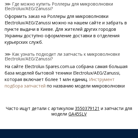
⋙ Где можно купить Роллеры для микроволновки
Electrolux/AEG/Zanussi?
Оформить заказ на Роллеры для микроволновки
Electrolux/AEG/Zanussi можно на нашем сайте и забрать в
пункте выдачи в Киеве. Для жителей других городов
Украины доступно оформление доставки в отделения
курьерских служб.
⋙ Как узнать подходит ли запчасть к микроволновке
Electrolux/AEG/Zanussi?
На сайте Electrolux-Spares.com.ua собрана самая большая
база моделей бытовой техники Electrolux/AEG/Zanussi,
которая включает более 1 млн единиц.
Инструмент
подбора запчастей
по названию модели микроволновки
поможет найти нужную деталь.
⋙ Как узнать модель микроволновки
Часто ищут детали с артикулом
3550379121
и запчасти для
Electrolux/AEG/Zanussi?
модели
GA45SLV
Специальная наклейка производителя с названием модели
и другими параметрами - шильдик находится на корпусе
микроволновки Electrolux/AEG/Zanussi.