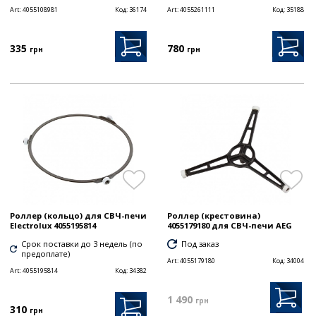
Art:
4055108981
Код:
36174
Art:
4055261111
Код:
35188
335
780
грн
грн
Роллер (кольцо) для СВЧ-печи
Роллер (крестовина)
Electrolux 4055195814
4055179180 для СВЧ-печи AEG
Срок поставки до 3 недель (по
Под заказ
предоплате)
Art:
4055179180
Код:
34004
Art:
4055195814
Код:
34382
1 490
грн
310
грн