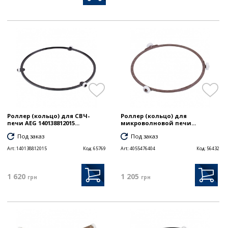
Роллер (кольцо) для СВЧ-
Роллер (кольцо) для
печи AEG 140138812015...
микроволновой печи...
Под заказ
Под заказ
Art:
140138812015
Код:
65769
Art:
4055476404
Код:
56432
1 620
1 205
грн
грн