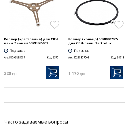
Роллер (крестовина) для СВЧ
Роллер (кольцо) 50280307005
печи Zanussi 50293865007
для СВЧ-печи Electrolux
Под заказ
Под заказ
Art:
50293865007
Код:
23701
Art:
50280307005
Код:
34913
220
1 170
грн
грн
Часто задаваемые вопросы