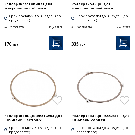
Роллер (крестовина) для
Роллер (кольцо) для
микроволновой печи...
микроволновой печи...
Срок поставки до 3 недель (по
Срок поставки до 3 недель (по
предоплате)
предоплате)
Art:
4055097770
Код:
22909
Art:
4055192316
Код:
34797
170
335
грн
грн
Роллер (кольцо) 4055108981 для
Роллер (кольцо) 4055261111 для
СВЧ-печи Electrolux
СВЧ-печи Zanussi
Срок поставки до 3 недель (по
Срок поставки до 3 недель (по
предоплате)
предоплате)