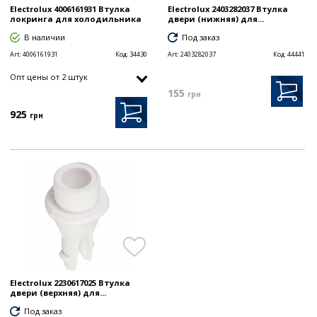
Electrolux 4006161931 Втулка
Electrolux 2403282037 Втулка
локринга для холодильника
двери (нижняя) для...
В наличии
Под заказ
Art:
4006161931
Код:
34430
Art:
2403282037
Код:
44441
Опт цены от 2 штук
155
грн
925
грн
Electrolux 2230617025 Втулка
двери (верхняя) для...
Под заказ