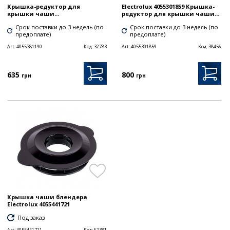
Крышка-редуктор для
Electrolux 4055301859 Крышка-
крышки чаши...
редуктор для крышки чаши...
Срок поставки до 3 недель (по
Срок поставки до 3 недель (по
предоплате)
предоплате)
Art:
4055381190
Код:
32783
Art:
4055301859
Код:
38456
635
800
грн
грн
Крышка чаши блендера
Electrolux 4055441721
Под заказ
Art:
4055441721
Код:
62381