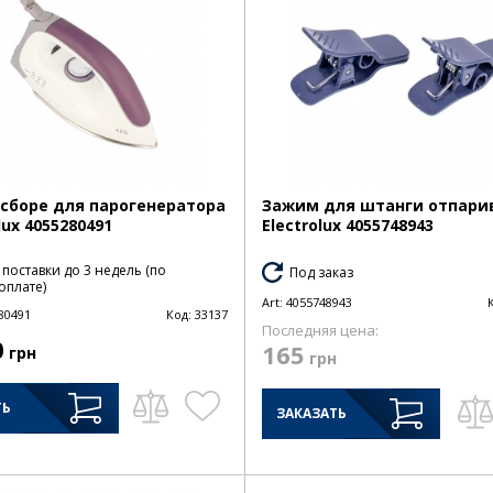
 сборе для парогенератора
Зажим для штанги отпари
lux 4055280491
Electrolux 4055748943
 поставки до 3 недель (по
Под заказ
оплате)
Art:
4055748943
80491
Код:
33137
Последняя цена:
0
165
грн
грн
ТЬ
ЗАКАЗАТЬ