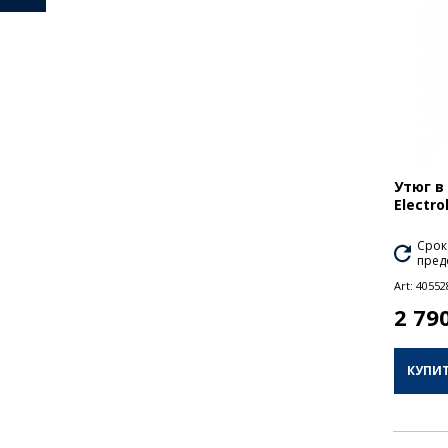
Утюг в
Electro
Срок
пред
Art:
40552
2 79
КУПИ