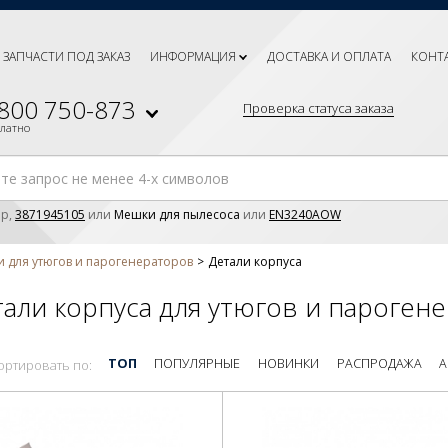
ЗАПЧАСТИ ПОД ЗАКАЗ
ИНФОРМАЦИЯ
ДОСТАВКА И ОПЛАТА
КОНТ
 800 750-873
Проверка статуса заказа
платно
р,
3871945105
или
Мешки для пылесоса
или
EN3240AOW
и для утюгов и парогенераторов
Детали корпуса
али корпуса для утюгов и пароген
ТОП
ПОПУЛЯРНЫЕ
НОВИНКИ
РАСПРОДАЖА
А
ортировать по: