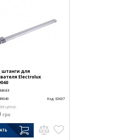
 штанги для
вателя Electrolux
9040
заказ
49040
Код:
63637
яя цена:
0
грн
АТЬ