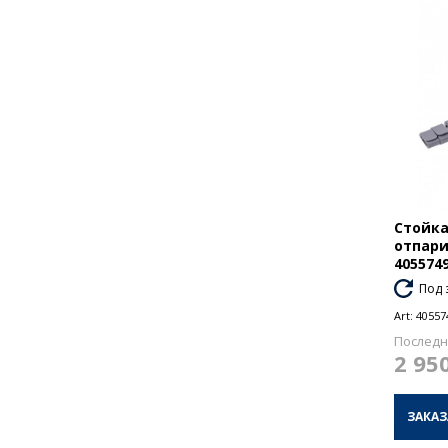
Стойка
отпари
405574
Под 
Art:
40557
Последн
2 95
ЗАКАЗ