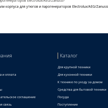
рогенераторов Electrolux/AEG/Zanussi?
и корпуса для утюгов и парогенераторов Electrolux/AEG/Zanuss
аторов
5280491
748943
749040
пания
Каталог
Для крупной техники
а и оплата
Для кухонной техники
К технике по уходу за домом
ты
Средства для бытовой техники
ательское соглашение
Посуда
я связь
Поступление