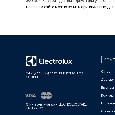
⋙ Сколько стоит Детали корпуса для утюгов и па
На нашем сайте можно купить оригинальные Детал
Цены на Детали корпуса для утюгов и парогенер
Товар
Утюг в сборе для парогенератора Electrolux 405
Зажим для штанги отпаривателя Electrolux 4055
Штанга для отпаривателя Electrolux 4055749024
Стойка штанги для отпаривателя Electrolux 4055
Ком
О нас
ОФИЦИАЛЬНЫЙ ПАРТНЕР ELECTROLUX В
УКРАИНЕ
Доставк
Бренды
Контак
Пользов
© Интернет-магазин ELECTROLUX SPARE
PARTS 2022
Обратна