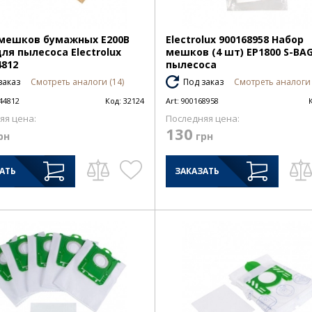
мешков бумажных E200B
Electrolux 900168958 Набор
для пылесоса Electrolux
мешков (4 шт) EP1800 S-BA
4812
пылесоса
заказ
Смотреть аналоги (14)
Под заказ
Смотреть аналоги 
44812
Код:
32124
Art:
900168958
яя цена:
Последняя цена:
130
рн
грн
АТЬ
ЗАКАЗАТЬ