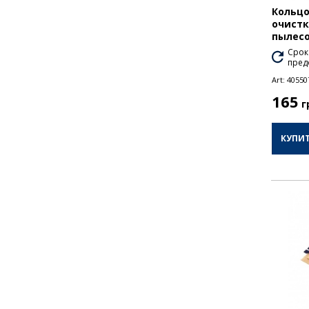
Кольцо
очистк
пылесо
Срок
пред
Art:
40550
165
г
КУПИ