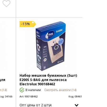
-15%
Набор мешков бумажных (5шт)
для
E200S S-BAG для пылесоса
Electrolux 900168462
 (14)
В наличии
Смотреть аналоги (14)
Код:
34166
Art:
900168462
Код:
08461
Опт цены от 2 штук