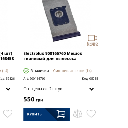
Видео
(4 шт)
Electrolux 900166760 Мешок
0168458
тканевый для пылесоса
 (14)
В наличии
Смотреть аналоги (14)
Код:
32126
Art:
900166760
Код:
05055
Опт цены от 2 штук
550
грн
КУПИТЬ