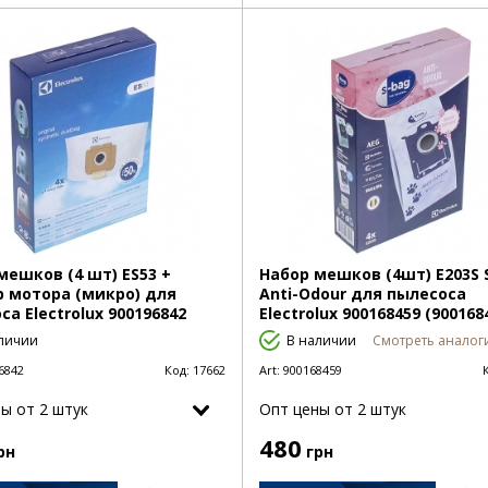
мешков (4 шт) ES53 +
Набор мешков (4шт) E203S 
 мотора (микро) для
Anti-Odour для пылесоса
са Electrolux 900196842
Electrolux 900168459 (900168
личии
В наличии
Смотреть аналоги
6842
Код:
17662
Art:
900168459
ы от 2 штук
Опт цены от 2 штук
480
рн
грн