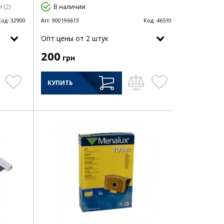
 (2)
В наличии
Код:
32900
Art:
900196613
Код:
46510
Опт цены от 2 штук
200
грн
КУПИТЬ