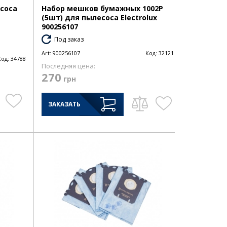
соса
Набор мешков бумажных 1002P
(5шт) для пылесоса Electrolux
900256107
Под заказ
Art:
900256107
Код:
32121
Код:
34788
Последняя цена:
270
грн
ЗАКАЗАТЬ