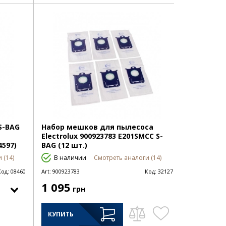
S-BAG
Набор мешков для пылесоса
Electrolux 900923783 E201SMCC S-
4597)
BAG (12 шт.)
 (14)
В наличии
Смотреть аналоги (14)
Код:
08460
Art:
900923783
Код:
32127
1 095
грн
КУПИТЬ