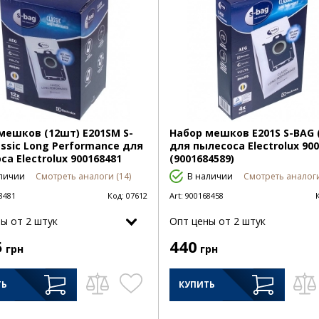
мешков (12шт) E201SM S-
Набор мешков E201S S-BAG 
assic Long Performance для
для пылесоса Electrolux 90
са Electrolux 900168481
(9001684589)
личии
Смотреть аналоги (14)
В наличии
Смотреть аналоги
8481
Код:
07612
Art:
900168458
ы от 2 штук
Опт цены от 2 штук
5
440
грн
грн
ТЬ
КУПИТЬ