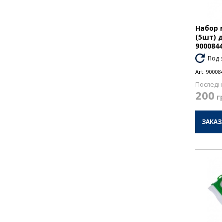
Набор 
(5шт) 
900084
Под 
Art:
90008
Последн
200
г
ЗАКАЗ