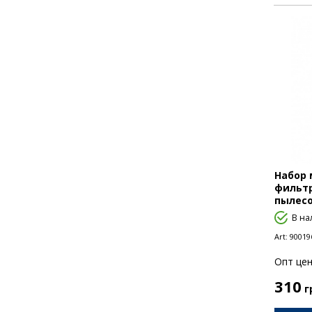
Набор 
фильтр
пылесо
В на
Art:
90019
Опт цен
310
г