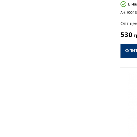
В на
Art:
90016
Опт цен
530
г
КУПИ