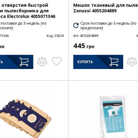
 отверстия быстрой
Мешок тканевый для пыле
и пылесборника для
Zanussi 4055204889
са Electrolux 4055071346
 поставки до 3 недель (по
Срок поставки до 3 недель (по
оплате)
предоплате)
71346
Код:
25024
Art:
4055204889
445
рн
грн
ТЬ
КУПИТЬ