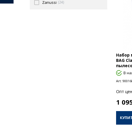
Zanussi
(24)
Набор 
BAG Cl
пылесо
В на
Art:
90016
Опт цен
1 09
КУПИ