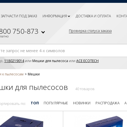
ЗАПЧАСТИ ПОД ЗАКАЗ
ИНФОРМАЦИЯ
ДОСТАВКА И ОПЛАТА
КОНТ
 800 750-873
Проверка статуса заказа
платно
р,
1180219014
или
Мешки для пылесоса
или
ACE ECOTECH
и к пылесосам
Мешки
шки для пылесосов
40 товаров
ТОП
ПОПУЛЯРНЫЕ
НОВИНКИ
РАСПРОДАЖА
А
ортировать по: