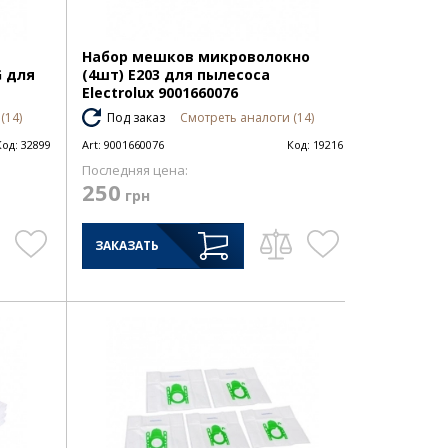
Набор мешков микроволокно
G для
(4шт) E203 для пылесоса
Electrolux 9001660076
(14)
Под заказ
Смотреть аналоги (14)
Код:
32899
Art:
9001660076
Код:
19216
Последняя цена:
250
грн
ЗАКАЗАТЬ