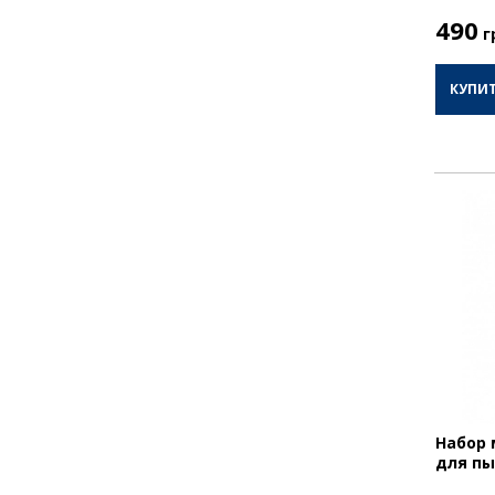
490
г
КУПИ
Набор 
для пы