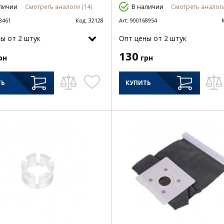
личии
Смотреть аналоги (14)
В наличии
Смотреть аналоги
8461
Код:
32128
Art:
900168954
ы от 2 штук
Опт цены от 2 штук
130
рн
грн
ТЬ
КУПИТЬ