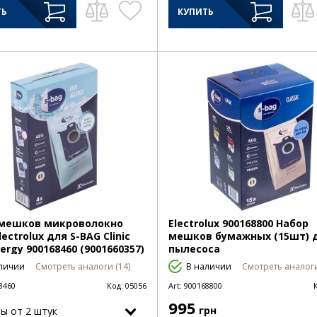
ТЬ
КУПИТЬ
 мешков микроволокно
Electrolux 900168800 Набор
lectrolux для S-BAG Clinic
мешков бумажных (15шт) 
lergy 900168460 (9001660357)
пылесоса
личии
Смотреть аналоги (14)
В наличии
Смотреть аналоги
8460
Код:
05056
Art:
900168800
995
грн
ы от 2 штук