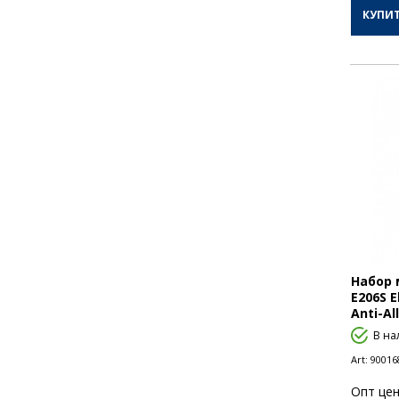
КУПИ
Набор
E206S E
Anti-Al
В на
Art:
90016
Опт цен