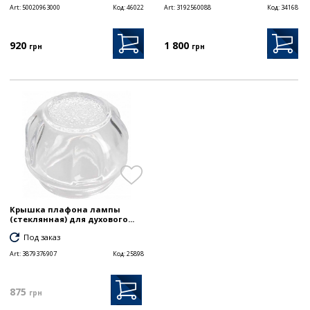
Art:
50020963000
Код:
46022
Art:
3192560088
Код:
34168
920
1 800
грн
грн
Крышка плафона лампы
(стеклянная) для духового...
Под заказ
Art:
3879376907
Код:
25898
875
грн