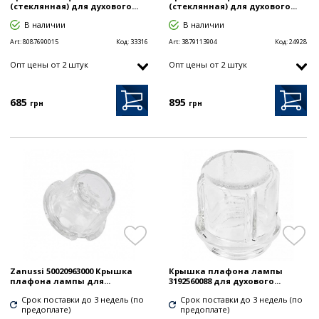
(стеклянная) для духового...
(стеклянная) для духового...
В наличии
В наличии
Art:
8087690015
Код:
33316
Art:
3879113904
Код:
24928
Опт цены от 2 штук
Опт цены от 2 штук
685
895
грн
грн
Zanussi 50020963000 Крышка
Крышка плафона лампы
плафона лампы для...
3192560088 для духового...
Срок поставки до 3 недель (по
Срок поставки до 3 недель (по
предоплате)
предоплате)