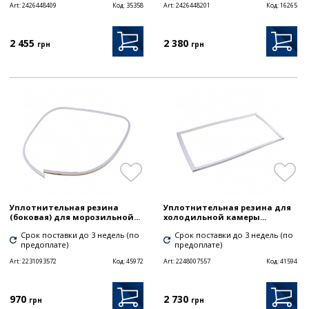
Art:
2426448409
Код:
35358
Art:
2426448201
Код:
16265
2 455
2 380
грн
грн
Уплотнительная резина
Уплотнительная резина для
(боковая) для морозильной...
холодильной камеры...
Срок поставки до 3 недель (по
Срок поставки до 3 недель (по
предоплате)
предоплате)
Art:
2231093572
Код:
45972
Art:
2248007557
Код:
41594
970
2 730
грн
грн