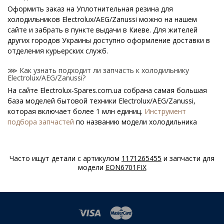
Оформить заказ на Уплотнительная резина для
холодильников Electrolux/AEG/Zanussi можно на нашем
сайте и забрать в пункте выдачи в Киеве. Для жителей
других городов Украины доступно оформление доставки в
отделения курьерских служб.
⋙ Как узнать подходит ли запчасть к холодильнику
Electrolux/AEG/Zanussi?
На сайте Electrolux-Spares.com.ua собрана самая большая
база моделей бытовой техники Electrolux/AEG/Zanussi,
которая включает более 1 млн единиц.
Инструмент
подбора запчастей
по названию модели холодильника
поможет найти нужную деталь.
⋙ Как узнать модель холодильника Electrolux/AEG/Zanussi?
Часто ищут детали с артикулом
1171265455
и запчасти для
Специальная наклейка производителя с названием модели
модели
EON6701FIX
и другими параметрами - шильдик находится на корпусе
холодильника Electrolux/AEG/Zanussi.
⋙ Сколько стоит Уплотнительная резина для
холодильников Electrolux/AEG/Zanussi?