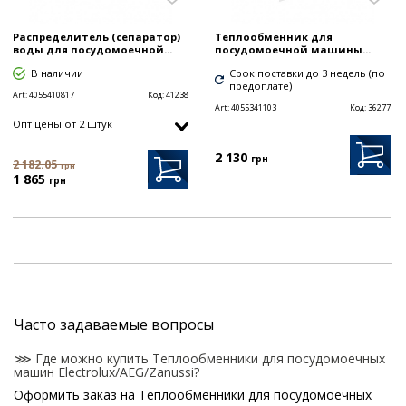
Распределитель (сепаратор)
Теплообменник для
воды для посудомоечной...
посудомоечной машины...
В наличии
Срок поставки до 3 недель (по
предоплате)
Art:
4055410817
Код:
41238
Art:
4055341103
Код:
36277
Опт цены от 2 штук
2 130
грн
2 182.05
грн
1 865
грн
Часто задаваемые вопросы
⋙ Где можно купить Теплообменники для посудомоечных
машин Electrolux/AEG/Zanussi?
Оформить заказ на Теплообменники для посудомоечных