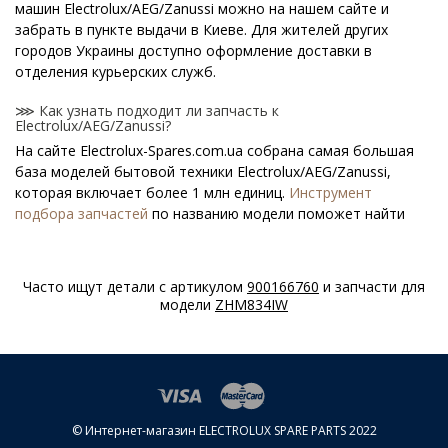
машин Electrolux/AEG/Zanussi можно на нашем сайте и
забрать в пункте выдачи в Киеве. Для жителей других
городов Украины доступно оформление доставки в
отделения курьерских служб.
⋙ Как узнать подходит ли запчасть к
Electrolux/AEG/Zanussi?
На сайте Electrolux-Spares.com.ua собрана самая большая
база моделей бытовой техники Electrolux/AEG/Zanussi,
которая включает более 1 млн единиц.
Инструмент
подбора запчастей
по названию модели поможет найти
нужную деталь.
⋙ Как узнать модель Electrolux/AEG/Zanussi?
Часто ищут детали с артикулом
900166760
и запчасти для
Специальная наклейка производителя с названием модели
модели
ZHM834IW
и другими параметрами - шильдик находится на корпусе
Electrolux/AEG/Zanussi.
⋙ Сколько стоит Теплообменники для посудомоечных
машин Electrolux/AEG/Zanussi?
На нашем сайте можно купить оригинальные
© Интернет-магазин ELECTROLUX SPARE PARTS 2022
Теплообменники для посудомоечных машин