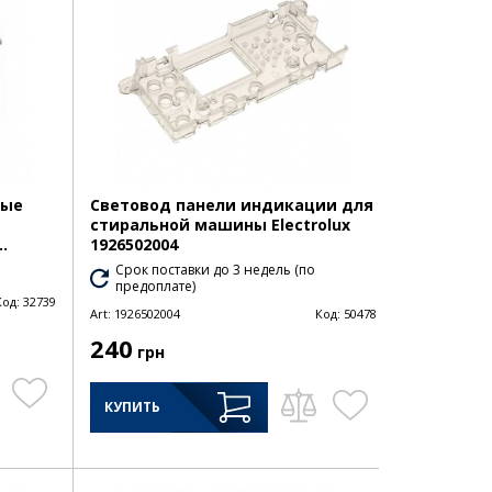
ные
Световод панели индикации для
стиральной машины Electrolux
.
1926502004
Срок поставки до 3 недель (по
предоплате)
Код:
32739
Art:
1926502004
Код:
50478
240
грн
КУПИТЬ