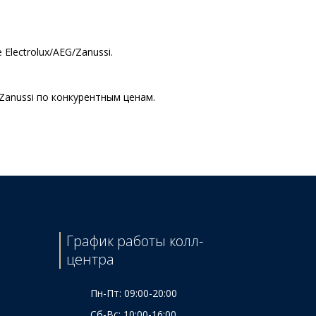
lectrolux/AEG/Zanussi.
Zanussi по конкурентным ценам.
Цена
480 ₴
1520 ₴
240 ₴
590 ₴
170 ₴
График работы колл-
765 ₴
центра
260 ₴
Пн-Пт: 09:00-20:00
Сб-Вс: 10:00-16:00