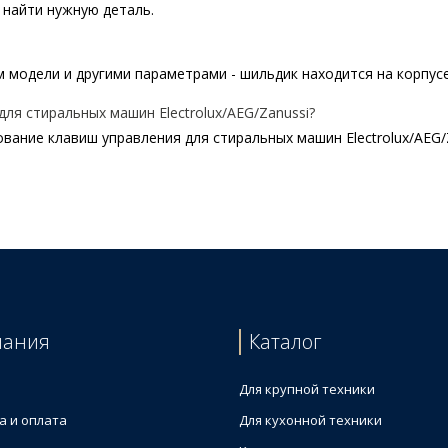
найти нужную деталь.
модели и другими параметрами - шильдик находится на корпусе E
я стиральных машин Electrolux/AEG/Zanussi?
ание клавиш управления для стиральных машин Electrolux/AEG/
альных машин
ации для стиральной машины
ния для вертикальной стиральной машины
ны Electrolux 1926502004
ации для стиральной машины
для вертикальной стиральной машины
пания
Каталог
ия для стиральной машины
ии для стиральной машины
Для крупной техники
а и оплата
Для кухонной техники