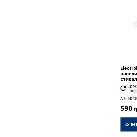
Electr
панели
стира
Срок
пред
Art:
14012
590
г
КУПИ