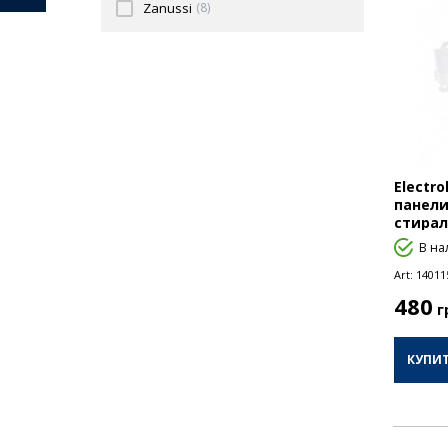
Zanussi
(8)
Electr
панели
стира
В на
Art:
14011
480
г
КУПИ