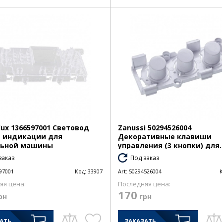
olux 1366597001 Световод
Zanussi 50294526004
 индикации для
Декоративные клавиши
льной машины
управления (3 кнопки) для..
заказ
Под заказ
97001
Код:
33907
Art:
50294526004
яя цена:
Последняя цена:
170
рн
грн
АТЬ
ЗАКАЗАТЬ