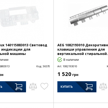
olux 140115883013 Световод
AEG 1082193010 Декоратив
 индикации для
клавиши управления для
льной машины
вертикальной стиральной..
личии
В наличии
5883013
Код:
36570
Art:
1082193010
1 520
рн
грн
ТЬ
КУПИТЬ