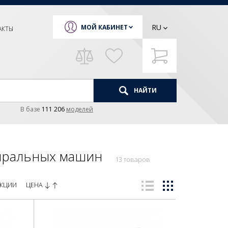
RU
МОЙ КАБИНЕТ
АКТЫ
НАЙТИ
В базе
111 206
моделей
иральных машин
13 товаров
ЦЕНА
КЦИИ