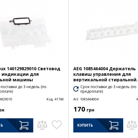
olux 140129829010 Световод
AEG 1085464004 Держатель
 индикации для
клавиш управления для
льной машины
вертикальной стиральной..
 поставки до 3 недель (по
Срок поставки до 3 недель (по
оплате)
предоплате)
9829010
Код:
41760
Art:
1085464004
170
рн
грн
ТЬ
КУПИТЬ