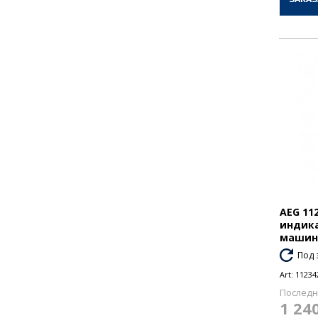
AEG 11
индика
маши
Под 
Art:
11234
Последн
1 24