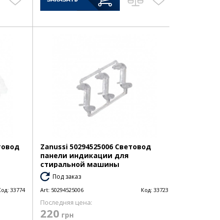
етовод
Zanussi 50294525006 Световод
панели индикации для
стиральной машины
Под заказ
Код:
33774
Art:
50294525006
Код:
33723
Последняя цена:
220
грн