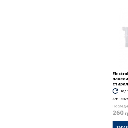
Electr
панели
стира
Под 
Art:
13665
Последн
260
г
ЗАКАЗ