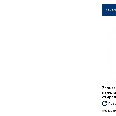
ЗАКАЗ
Zanuss
панели
стира
Под 
Art:
13253