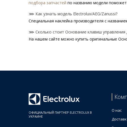
подбора запчастей
по названию модели поможет 
⋙ Как узнать модель Electrolux/AEG/Zanussi?
Специальная наклейка производителя с названием 
⋙ Сколько стоит Основание клавиш управления дл
На нашем сайте можно купить оригинальные Основ
Цены на Основание клавиш управления для стир
Товар
Electrolux 140115883013 Световод панели индик
AEG 1082193010 Декоративные клавиши управле
Световод панели индикации для стиральной маши
Electrolux 140129829010 Световод панели индик
AEG 1085464004 Держатель клавиш управления 
Ком
Zanussi 1325306023 Основание клавиш управлен
Electrolux 1366597001 Световод панели индикац
О нас
ОФИЦИАЛЬНЫЙ ПАРТНЕР ELECTROLUX В
УКРАИНЕ
Доставк