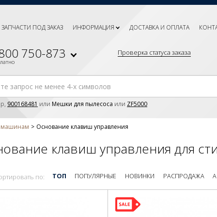
ЗАПЧАСТИ ПОД ЗАКАЗ
ИНФОРМАЦИЯ
ДОСТАВКА И ОПЛАТА
КОНТ
 800 750-873
Проверка статуса заказа
платно
р,
900168481
или
Мешки для пылесоса
или
ZF5000
м машинам
Основание клавиш управления
нование клавиш управления для ст
ТОП
ПОПУЛЯРНЫЕ
НОВИНКИ
РАСПРОДАЖА
А
ортировать по: