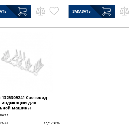
АТЬ
ЗАКАЗАТЬ
i 1325309241 Световод
 индикации для
льной машины
заказ
09241
Код:
25894