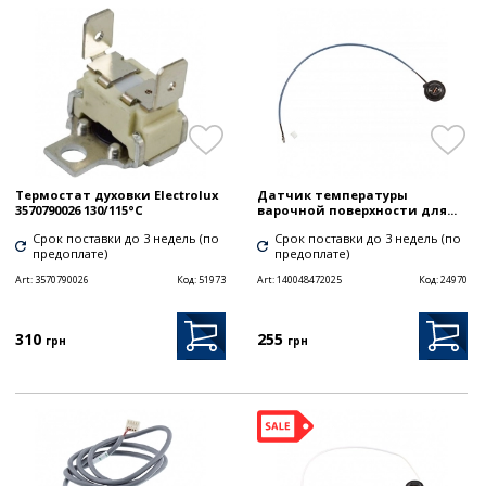
Термостат духовки Electrolux
Датчик температуры
3570790026 130/115°C
варочной поверхности для...
Срок поставки до 3 недель (по
Срок поставки до 3 недель (по
предоплате)
предоплате)
Art:
3570790026
Код:
51973
Art:
140048472025
Код:
24970
310
255
грн
грн