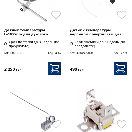
Датчик температуры
Датчик температуры
L=1000mm для духового...
варочной поверхности для...
Срок поставки до 3 недель (по
Срок поставки до 3 недель (по
предоплате)
предоплате)
Art:
3302101013
Код:
34867
Art:
140048472090
Код:
32299
2 250
490
грн
грн