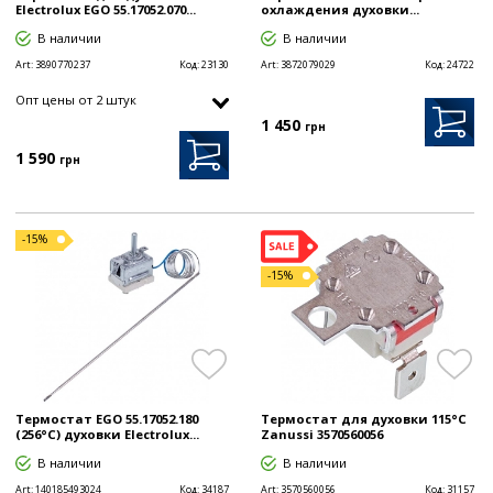
Electrolux EGO 55.17052.070...
охлаждения духовки...
В наличии
В наличии
Art:
3890770237
Код:
23130
Art:
3872079029
Код:
24722
Опт цены от 2 штук
1 450
грн
1 590
грн
-15%
-15%
Термостат EGO 55.17052.180
Термостат для духовки 115°C
(256°C) духовки Electrolux...
Zanussi 3570560056
В наличии
В наличии
Art:
140185493024
Код:
34187
Art:
3570560056
Код:
31157