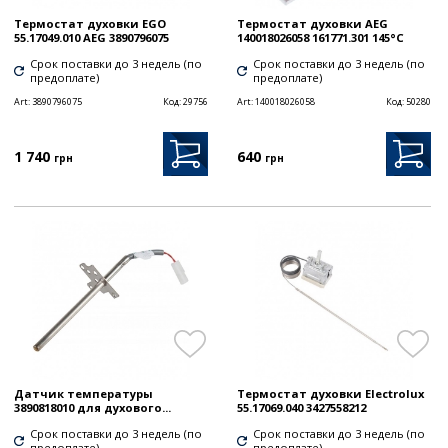
Термостат духовки EGO
Термостат духовки AEG
55.17049.010 AEG 3890796075
140018026058 161771.301 145°C
Срок поставки до 3 недель (по
Срок поставки до 3 недель (по
предоплате)
предоплате)
Art:
3890796075
Код:
29756
Art:
140018026058
Код:
50280
1 740
640
грн
грн
Датчик температуры
Термостат духовки Electrolux
3890818010 для духового...
55.17069.040 3427558212
Срок поставки до 3 недель (по
Срок поставки до 3 недель (по
предоплате)
предоплате)