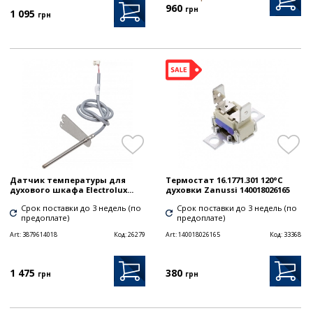
960
грн
1 095
грн
Датчик температуры для
Термостат 16.1771.301 120°C
духового шкафа Electrolux...
духовки Zanussi 140018026165
Срок поставки до 3 недель (по
Срок поставки до 3 недель (по
предоплате)
предоплате)
Art:
3879614018
Код:
26279
Art:
140018026165
Код:
33368
1 475
380
грн
грн