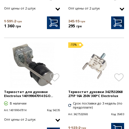
Опт цены от 2 штук
Опт цены от 2 штук
1 591.2
345.15
грн
грн
1 360
295
грн
грн
-15%
Термостат для духовки
Термостат духовки 3427532068
Electrolux 140199047014 EGO...
271P 16A 250V 300°C Electrolux
В наличии
Срок поставки до 3 недель (по
предоплате)
Art:
140199047014
Код:
54235
Art:
3427532068
Код:
35403
Опт цены от 2 штук
1 123.2
грн