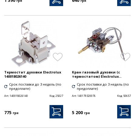
1 590
640
грн
грн
Термостат духовки Electrolux
Кран газовый духовки (с
140018026140
термостатом) Electrolux...
Срок поставки до 3 недель (по
Срок поставки до 3 недель (по
предоплате)
предоплате)
Art:
140018026140
Код:
25027
Art:
140179320076
Код:
50657
775
5 200
грн
грн