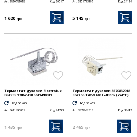
Art:
3890785052
Код:
20017
Art:
3301713107
Код:
24164
1 620
5 145
грн
грн
Термостат духовки Electrolux
Термостат духовки 3570832018
EGO 55.17062.420 5611490011
EGO 55.17059.430 L=83cm (274°C)...
Под заказ
Под заказ
Art:
5611490011
Код:
24793
Art:
3570832018
Код:
35417
1 435
2 465
грн
грн