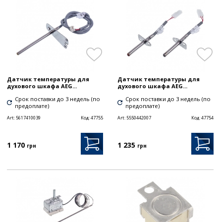
Датчик температуры для
Датчик температуры для
духового шкафа AEG...
духового шкафа AEG...
Срок поставки до 3 недель (по
Срок поставки до 3 недель (по
предоплате)
предоплате)
Art:
5617410039
Код:
47755
Art:
5550442007
Код:
47754
1 170
1 235
грн
грн