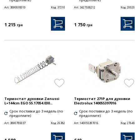
Art:
3890818010
Код:
37210
Art:
3427558212
Код:
20020
1 215
1 750
грн
грн
Термостат духовки Zanussi
Термостат 271P для духовки
L=144cm EGO 55.17054.030...
Electrolux 140055397016
Срок поставки до 3 недель (по
Срок поставки до 3 недель (по
предоплате)
предоплате)
Art:
3890785037
Код:
26382
Art:
140055397016
Код:
27648