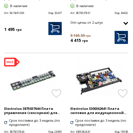
В наличии
В наличии
Art:
5615691200
Код:
32437
Art:
3875037651
Код:
34426
Опт цены от 2 штук
1 495
грн
5 165.55
грн
4 415
грн
Electrolux 3875037644 Плата
Electrolux 3300362641 Плата
управления (сенсорная) для...
силовая для индукционной...
Срок поставки до 3 недель (по
Срок поставки до 3 недель (по
предоплате)
предоплате)
Art:
3875037644
Код:
24599
Art:
3300362641
Код:
19938