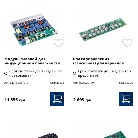
Модуль силовой для
Плата управления
индукционной поверхности...
(сенсорная) для варочной...
Срок поставки до 3 недель (по
Срок поставки до 3 недель (по
предоплате)
предоплате)
Art:
140166327217
Код:
46308
Art:
3875729109
Код:
46295
11 555
2 695
грн
грн