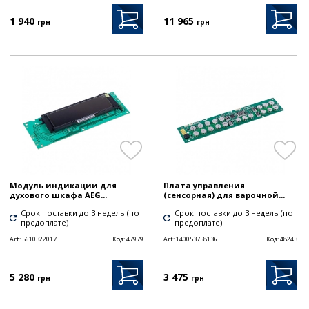
1 940
11 965
грн
грн
Модуль индикации для
Плата управления
духового шкафа AEG...
(сенсорная) для варочной...
Срок поставки до 3 недель (по
Срок поставки до 3 недель (по
предоплате)
предоплате)
Art:
5610322017
Код:
47979
Art:
140053758136
Код:
48243
5 280
3 475
грн
грн