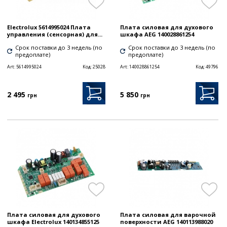
Electrolux 5614995024 Плата
Плата силовая для духового
управления (сенсорная) для...
шкафа AEG 140028861254
Срок поставки до 3 недель (по
Срок поставки до 3 недель (по
предоплате)
предоплате)
Art:
5614995024
Код:
25028
Art:
140028861254
Код:
49796
2 495
5 850
грн
грн
Плата силовая для духового
Плата силовая для варочной
шкафа Electrolux 140134855125
поверхности AEG 140113988020