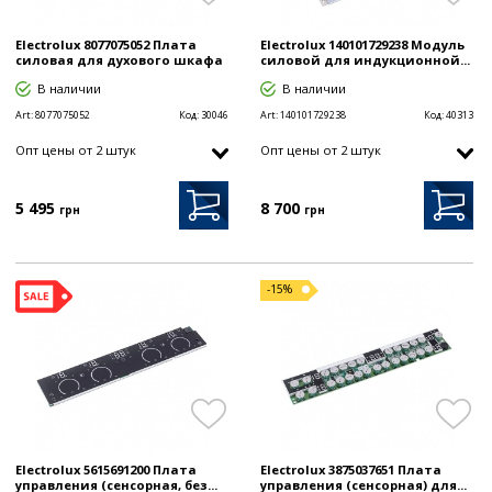
Electrolux 8077075052 Плата
Electrolux 140101729238 Модуль
силовая для духового шкафа
силовой для индукционной...
В наличии
В наличии
Art:
8077075052
Код:
30046
Art:
140101729238
Код:
40313
Опт цены от 2 штук
Опт цены от 2 штук
5 495
8 700
грн
грн
-15%
Electrolux 5615691200 Плата
Electrolux 3875037651 Плата
управления (сенсорная, без...
управления (сенсорная) для...