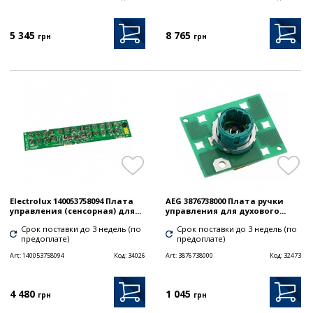
5 345
8 765
грн
грн
Electrolux 140053758094 Плата
AEG 3876738000 Плата ручки
управления (сенсорная) для...
управления для духового...
Срок поставки до 3 недель (по
Срок поставки до 3 недель (по
предоплате)
предоплате)
Art:
140053758094
Код:
34026
Art:
3876738000
Код:
32473
4 480
1 045
грн
грн