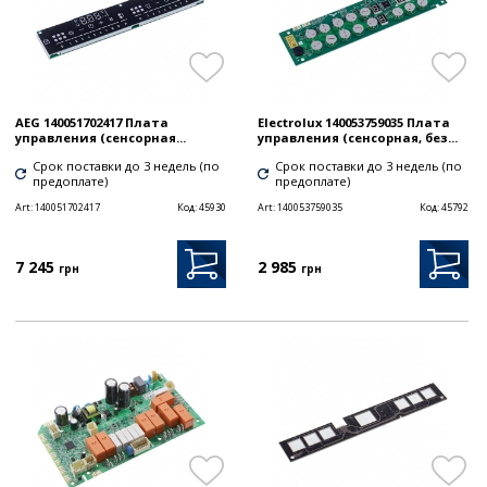
AEG 140051702417 Плата
Electrolux 140053759035 Плата
управления (сенсорная...
управления (сенсорная, без...
Срок поставки до 3 недель (по
Срок поставки до 3 недель (по
предоплате)
предоплате)
Art:
140051702417
Код:
45930
Art:
140053759035
Код:
45792
7 245
2 985
грн
грн