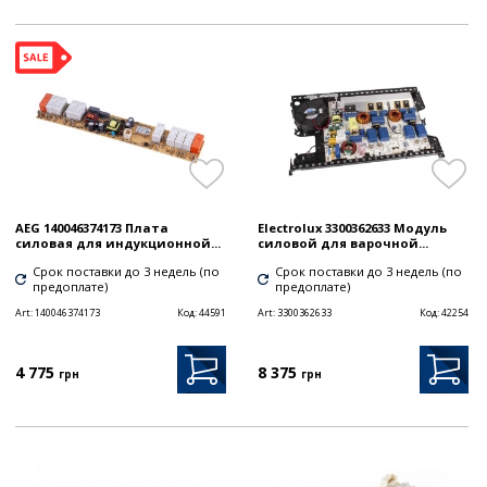
AEG 140046374173 Плата
Electrolux 3300362633 Модуль
силовая для индукционной...
силовой для варочной...
Срок поставки до 3 недель (по
Срок поставки до 3 недель (по
предоплате)
предоплате)
Art:
140046374173
Код:
44591
Art:
3300362633
Код:
42254
4 775
8 375
грн
грн