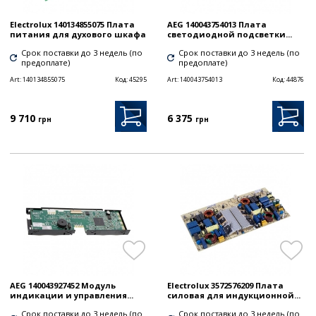
Electrolux 140134855075 Плата
AEG 140043754013 Плата
питания для духового шкафа
светодиодной подсветки...
Срок поставки до 3 недель (по
Срок поставки до 3 недель (по
предоплате)
предоплате)
Art:
140134855075
Код:
45295
Art:
140043754013
Код:
44876
9 710
6 375
грн
грн
AEG 140043927452 Модуль
Electrolux 3572576209 Плата
индикации и управления...
силовая для индукционной...
Срок поставки до 3 недель (по
Срок поставки до 3 недель (по