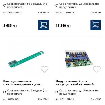
Срок поставки до 3 недель (по
Срок поставки до 3 недель (по
предоплате)
предоплате)
Art:
140134855125
Код:
55429
Art:
140113988020
Код:
49493
8 635
18 840
грн
грн
Плата управления
Модуль силовой для
(сенсорная) духовки для...
индукционной варочной...
Срок поставки до 3 недель (по
Срок поставки до 3 недель (по
предоплате)
предоплате)
Art:
5617665004
Код:
48942
Art:
140111219428
Код:
47463