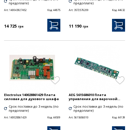
предоплате)
предоплате)
Art:
140043927452
Код:
44875
Art:
3572576209
Код:
44632
14 725
11 190
грн
грн
Electrolux 140028861429 Плата
AEG 5615686010 Плата
силовая для духового шкафа
управления для варочной...
Срок поставки до 3 недель (по
Срок поставки до 3 недель (по
предоплате)
предоплате)
Art:
140028861429
Код:
44509
Art:
5615686010
Код:
44139