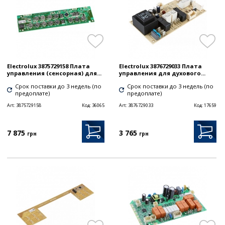
Electrolux 3875729158 Плата
Electrolux 3876729033 Плата
управления (сенсорная) для...
управления для духового...
Срок поставки до 3 недель (по
Срок поставки до 3 недель (по
предоплате)
предоплате)
Art:
3875729158
Код:
36065
Art:
3876729033
Код:
17659
7 875
3 765
грн
грн