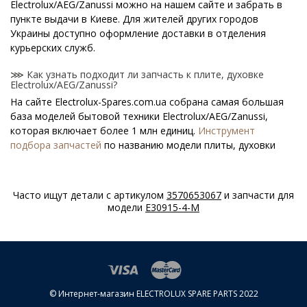
Electrolux/AEG/Zanussi можно на нашем сайте и забрать в
пункте выдачи в Киеве. Для жителей других городов
Украины доступно оформление доставки в отделения
курьерских служб.
⋙ Как узнать подходит ли запчасть к плите, духовке
Electrolux/AEG/Zanussi?
На сайте Electrolux-Spares.com.ua собрана самая большая
база моделей бытовой техники Electrolux/AEG/Zanussi,
которая включает более 1 млн единиц.
Инструмент
подбора запчастей
по названию модели плиты, духовки
поможет найти нужную деталь.
⋙ Как узнать модель плиты, духовки
Часто ищут детали с артикулом
3570653067
и запчасти для
Electrolux/AEG/Zanussi?
модели
E30915-4-M
Специальная наклейка производителя с названием модели
и другими параметрами - шильдик находится на корпусе
плиты, духовки Electrolux/AEG/Zanussi.
⋙ Сколько стоит Модули (платы) управления для плиты
Electrolux/AEG/Zanussi?
© Интернет-магазин ELECTROLUX SPARE PARTS 2022
На нашем сайте можно купить оригинальные Модули