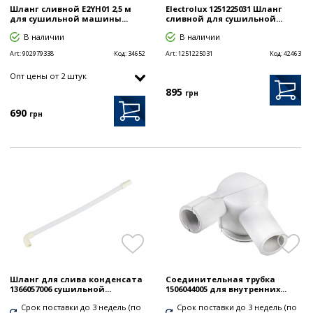
Шланг сливной E2YH01 2,5 м
Electrolux 1251225031 Шланг
для сушильной машины...
сливной для сушильной...
В наличии
В наличии
Art:
902979338
Код:
34652
Art:
1251225031
Код:
42463
Опт цены от 2 штук
895
грн
690
грн
Шланг для слива конденсата
Соединительная трубка
1366057006 сушильной...
1506044005 для внутренних...
Срок поставки до 3 недель (по
Срок поставки до 3 недель (по