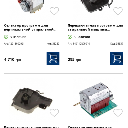
Селектор программ для
Переключатель программ для
вертикальной стиральной...
стиральной машины...
В наличии
В наличии
Art:
1291500203
Код:
35259
Art:
140110879016
Код:
34337
4 710
295
грн
грн
Переключатель программ для
Селектор программ для