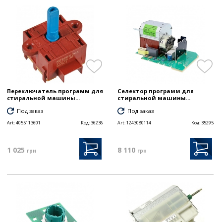
Переключатель программ для
Селектор программ для
стиральной машины...
стиральной машины...
Под заказ
Под заказ
Art:
4055113601
Код:
36236
Art:
1243080114
Код:
35295
1 025
8 110
грн
грн