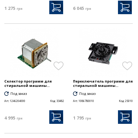
1 275
6 045
грн
грн
Селектор программ для
Переключатель программ для
стиральной машины...
стиральной машины...
Под заказ
Под заказ
Art:
1246204000
Код:
33482
Art:
1086780010
Код:
25010
4 995
1 795
грн
грн