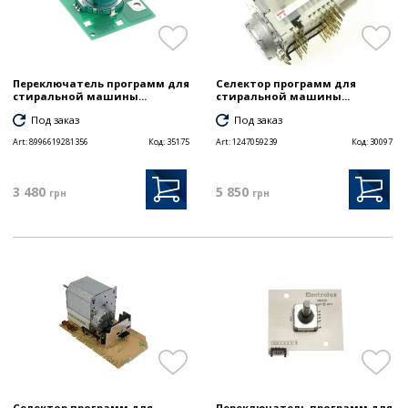
Переключатель программ для
Селектор программ для
стиральной машины...
стиральной машины...
Под заказ
Под заказ
Art:
8996619281356
Код:
35175
Art:
1247059239
Код:
30097
3 480
5 850
грн
грн
Селектор программ для
Переключатель программ для