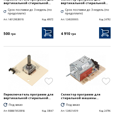
вертикальной стиральной...
вертикальной стиральной...
Срок поставки до 3 недель (по
Срок поставки до 3 недель (по
предоплате)
предоплате)
Art:
140129830018
Код:
40872
Art:
1249200005
Код:
24792
500
4 910
грн
грн
Переключатель программ для
Селектор программ для
вертикальной стиральной...
стиральной машины...
Под заказ
Под заказ
Art:
8588074533056
Код:
33047
Art:
1249214519
Код:
24796