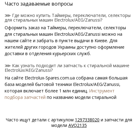
Часто задаваемые вопросы
⋙ Где можно купить Таймеры, переключатели, селекторы
для стиральных машин Electrolux/AEG/Zanussi?
Оформить заказ на Таймеры, переключатели, селекторы
для стиральных машин Electrolux/AEG/Zanussi можно на
нашем сайте и забрать в пункте выдачи в Киеве. Для
жителей других городов Украины доступно оформление
доставки в отделения курьерских служб.
⋙ Как узнать подходит ли запчасть к стиральной машине
Electrolux/AEG/Zanussi?
На сайте Electrolux-Spares.com.ua собрана самая большая
база моделей бытовой техники Electrolux/AEG/Zanussi,
которая включает более 1 млн единиц.
Инструмент
подбора запчастей
по названию модели стиральной
машины поможет найти нужную деталь.
⋙ Как узнать модель стиральной машины
Часто ищут детали с артикулом
1297338020
и запчасти для
Electrolux/AEG/Zanussi?
модели
AVQ2135
Специальная наклейка производителя с названием модели
и другими параметрами - шильдик находится на корпусе