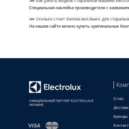
⋙ Как узнать модель стиральной машины Electrol
Специальная наклейка производителя с названием
⋙ Сколько стоит Кнопки вкл./выкл. для стиральны
На нашем сайте можно купить оригинальные Кнопк
Цены на Кнопки вкл./выкл. для стиральных машин
Товар
Zanussi 1249271402 Сетевая кнопка для стирал
Zanussi 1325304705 Декоративная кнопка выбор
Electrolux 1328325004 Декоративная кнопка для
Zanussi 1249271311 Кнопка включения стиральн
Zanussi 1320520701 Декоративная кнопка для с
Ком
AEG 1247391103 Декоративная кнопка для стир
Electrolux 1926707017 Декоративная кнопка для
О нас
ОФИЦИАЛЬНЫЙ ПАРТНЕР ELECTROLUX В
УКРАИНЕ
Доставк
Бренды
Контак