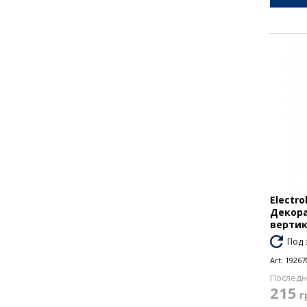
Electro
Декора
вертик
Под 
Art:
19267
Последн
215
г