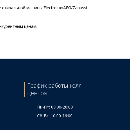
стиральной машины Electrolux/AEG/Zanussi.
онкурентным ценам.
Цена
960 ₴
100 ₴
115 ₴
955 ₴
225 ₴
График работы колл-
285 ₴
центра
215 ₴
Пн-Пт: 09:00-20:00
Сб-Вс: 10:00-16:00