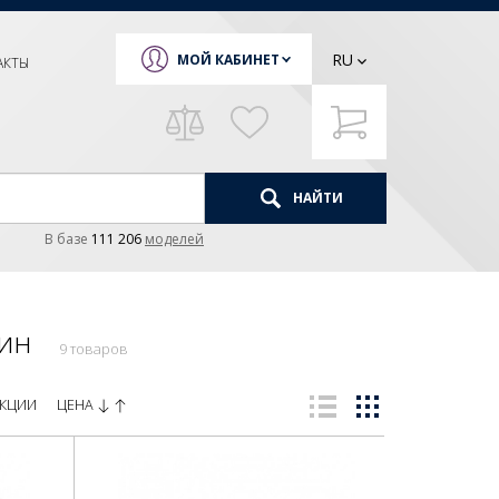
RU
МОЙ КАБИНЕТ
АКТЫ
НАЙТИ
В базе
111 206
моделей
шин
9 товаров
ЦЕНА
КЦИИ