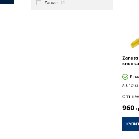
Zanussi
(7)
Zanuss
кнопка
В на
Art:
12492
Опт цен
960
г
КУПИ