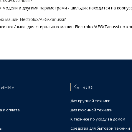
ux/AEG/Zanussi?
 модели и другими параметрами - шильдик находится на корпусе 
х машин Electrolux/AEG/Zanussi?
и вкл./выкл. для стиральных машин Electrolux/AEG/Zanussi по к
ьной машины
а температуры для стиральной машины
 стиральной машины
ой машины
тиральной машины
пания
Каталог
альной машины
 вертикальной стиральной машины
Для крупной техники
а и оплата
Для кухонной техники
К технике по уходу за домом
ты
Средства для бытовой техники