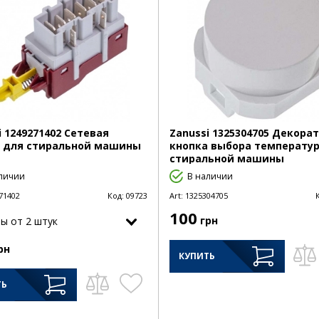
i 1249271402 Сетевая
Zanussi 1325304705 Декора
 для стиральной машины
кнопка выбора температу
стиральной машины
личии
В наличии
71402
Код:
09723
Art:
1325304705
100
грн
ы от 2 штук
рн
КУПИТЬ
ТЬ