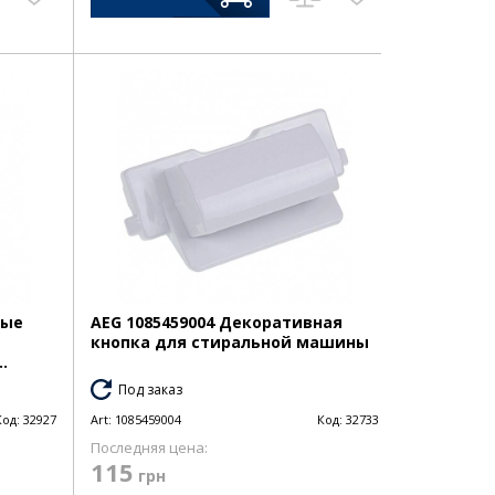
ные
AEG 1085459004 Декоративная
кнопка для стиральной машины
.
Под заказ
Код:
32927
Art:
1085459004
Код:
32733
Последняя цена:
115
грн