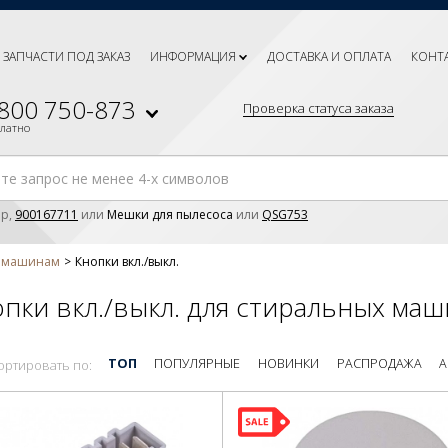
ЗАПЧАСТИ ПОД ЗАКАЗ
ИНФОРМАЦИЯ
ДОСТАВКА И ОПЛАТА
КОНТ
 800 750-873
Проверка статуса заказа
платно
р,
900167711
или
Мешки для пылесоса
или
QSG753
м машинам
Кнопки вкл./выкл.
пки вкл./выкл. для стиральных ма
ТОП
ПОПУЛЯРНЫЕ
НОВИНКИ
РАСПРОДАЖА
А
ортировать по: