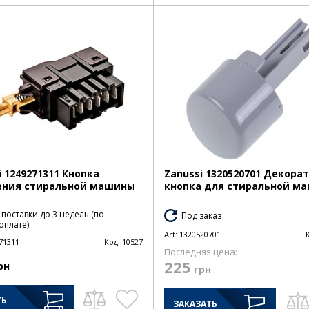
i 1249271311 Кнопка
Zanussi 1320520701 Декора
ения стиральной машины
кнопка для стиральной м
 поставки до 3 недель (по
Под заказ
оплате)
Art:
1320520701
71311
Код:
10527
Последняя цена:
225
рн
грн
ТЬ
ЗАКАЗАТЬ