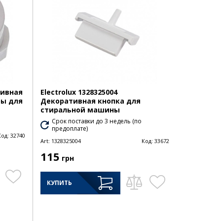
тивная
Electrolux 1328325004
ры для
Декоративная кнопка для
стиральной машины
Срок поставки до 3 недель (по
предоплате)
Код:
32740
Art:
1328325004
Код:
33672
115
грн
КУПИТЬ