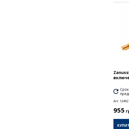
Zanuss
включ
Срок
пред
Art:
12492
955
г
КУПИ