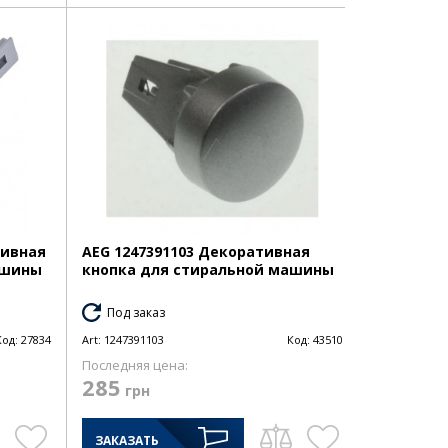
тивная
AEG 1247391103 Декоративная
ашины
кнопка для стиральной машины
Под заказ
Код:
27834
Art:
1247391103
Код:
43510
Последняя цена:
285
грн
ЗАКАЗАТЬ