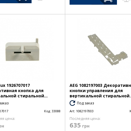
lux 1926707017
AEG 1082197003 Декоратив
тивная кнопка для
кнопки управления для
альной стиральной...
вертикальной стиральной..
заказ
Под заказ
07017
Код:
33088
Art:
1082197003
яя цена:
Последняя цена:
635
рн
грн