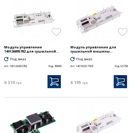
Модуль управления
Модуль управления для
140126895782 для сушильной...
сушильной машины...
Под заказ
Под заказ
Art:
140126895782
Код:
39899
Art:
140185517509
Код:
65758
6 310
6 195
грн
грн