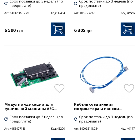
Срок поставки до 3 недель (по
Срок поставки до 3 недель (по
предоплате)
предоплате)
Art:
140126895279
Код:
32464
Art:
4055854865
Код:
48588
6 590
6 305
грн
грн
Модуль индикации для
Кабель соединения
сушильной машины AEG...
индикатора и панели...
Срок поставки до 3 недель (по
Срок поставки до 3 недель (по
предоплате)
предоплате)
Art:
4055407136
Код:
46296
Art:
140035148034
Код:
46177