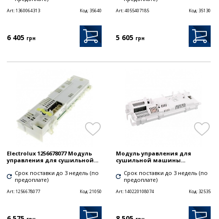
Art:
1360064313
Код:
35640
Art:
4055407185
Код:
35130
6 405
5 605
грн
грн
Electrolux 1256678077 Модуль
Модуль управления для
управления для сушильной...
сушильной машины...
Срок поставки до 3 недель (по
Срок поставки до 3 недель (по
предоплате)
предоплате)
Art:
1256678077
Код:
21050
Art:
140220108074
Код:
32535
6 575
8 505