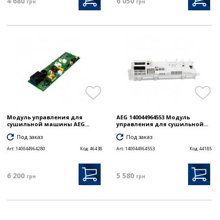
4 680
6 050
грн
грн
Модуль управления для
AEG 140044964553 Модуль
сушильной машины AEG...
управления для сушильной...
Под заказ
Под заказ
Art:
140044964280
Код:
46438
Art:
140044964553
Код:
44185
6 200
5 580
грн
грн