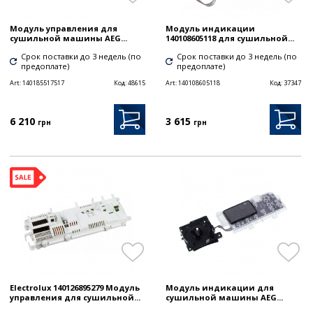
Модуль управления для
Модуль индикации
сушильной машины AEG...
140108605118 для сушильной...
Срок поставки до 3 недель (по
Срок поставки до 3 недель (по
предоплате)
предоплате)
Art:
140185517517
Код:
48615
Art:
140108605118
Код:
37347
6 210
3 615
грн
грн
Electrolux 140126895279 Модуль
Модуль индикации для
управления для сушильной...
сушильной машины AEG...