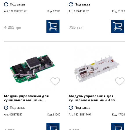
Под заказ
Под заказ
Art:
140200738122
Код:
62376
Art:
1366119657
Код:
61362
4 295
795
грн
грн
Модуль управления для
Модуль управления для
сушильной машины...
сушильной машины AEG...
Под заказ
Под заказ
Art:
4055743571
Код:
61060
Art:
140185517491
Код:
47420