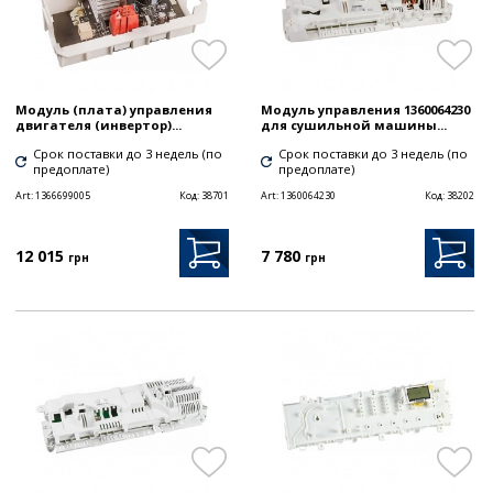
Модуль (плата) управления
Модуль управления 1360064230
двигателя (инвертор)...
для сушильной машины...
Срок поставки до 3 недель (по
Срок поставки до 3 недель (по
предоплате)
предоплате)
Art:
1366699005
Код:
38701
Art:
1360064230
Код:
38202
12 015
7 780
грн
грн