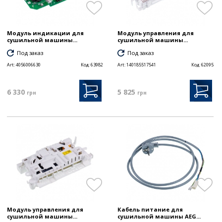
Модуль индикации для
Модуль управления для
сушильной машины...
сушильной машины...
Под заказ
Под заказ
Art:
4056006630
Код:
63982
Art:
140185517541
Код:
62095
6 330
5 825
грн
грн
Модуль управления для
Кабель питание для
сушильной машины...
сушильной машины AEG...