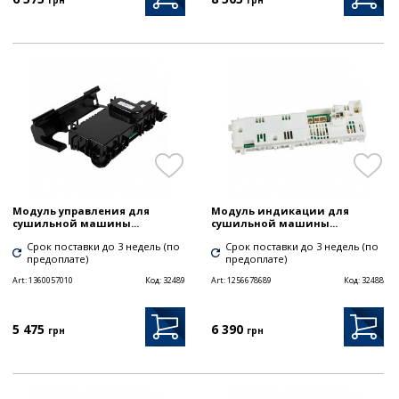
грн
грн
Модуль управления для
Модуль индикации для
сушильной машины...
сушильной машины...
Срок поставки до 3 недель (по
Срок поставки до 3 недель (по
предоплате)
предоплате)
Art:
1360057010
Код:
32489
Art:
1256678689
Код:
32488
5 475
6 390
грн
грн