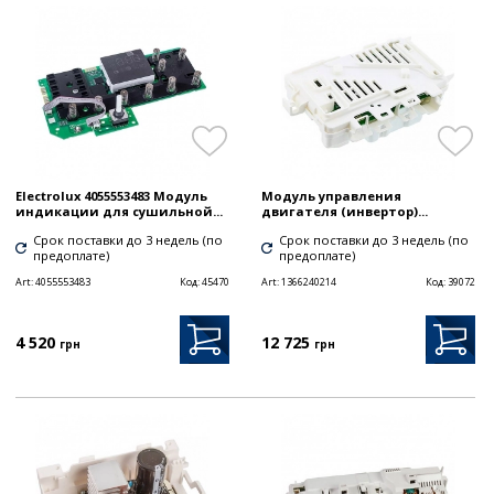
Electrolux 4055553483 Модуль
Модуль управления
индикации для сушильной...
двигателя (инвертор)...
Срок поставки до 3 недель (по
Срок поставки до 3 недель (по
предоплате)
предоплате)
Art:
4055553483
Код:
45470
Art:
1366240214
Код:
39072
4 520
12 725
грн
грн