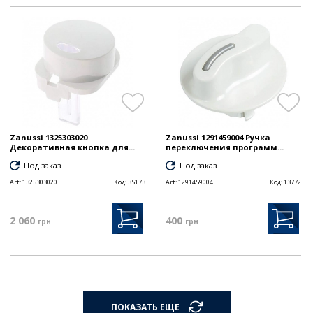
Zanussi 1325303020
Zanussi 1291459004 Ручка
Декоративная кнопка для...
переключения программ...
Под заказ
Под заказ
Art:
1325303020
Код:
35173
Art:
1291459004
Код:
13772
2 060
400
грн
грн
ПОКАЗАТЬ ЕЩЕ