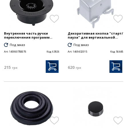
Внутренняя часть ручки
Декоративная кнопка ''старт/
переключения программ...
пауза'' для вертикальной...
Под заказ
Под заказ
Art:
140060788076
Код:
63926
Art:
1469432015
Код:
56448
215
620
грн
грн