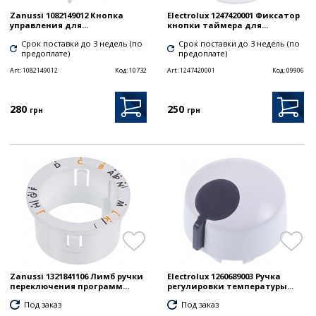
Zanussi 1082149012 Кнопка
Electrolux 1247420001 Фиксатор
управления для...
кнопки таймера для...
Срок поставки до 3 недель (по
Срок поставки до 3 недель (по
предоплате)
предоплате)
Art:
1082149012
Код:
10732
Art:
1247420001
Код:
09906
280
250
грн
грн
Zanussi 1321841106 Лимб ручки
Electrolux 1260689003 Ручка
переключения программ...
регулировки температуры...
Под заказ
Под заказ