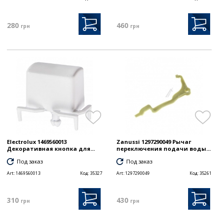
280
460
грн
грн
Electrolux 1469560013
Zanussi 1297290049 Рычаг
Декоративная кнопка для...
переключения подачи воды...
Под заказ
Под заказ
Art:
1469560013
Код:
35327
Art:
1297290049
Код:
35261
310
430
грн
грн