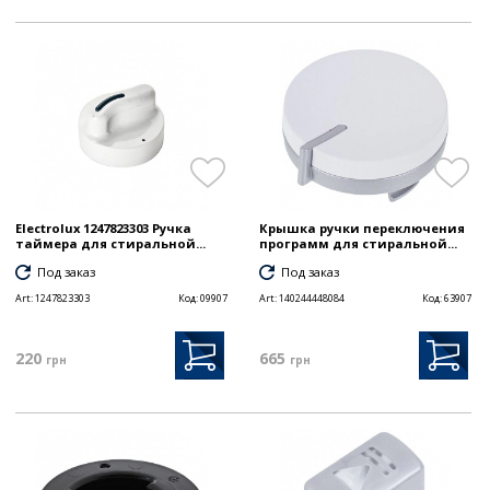
Electrolux 1247823303 Ручка
Крышка ручки переключения
таймера для стиральной...
программ для стиральной...
Под заказ
Под заказ
Art:
1247823303
Код:
09907
Art:
140244448084
Код:
63907
220
665
грн
грн