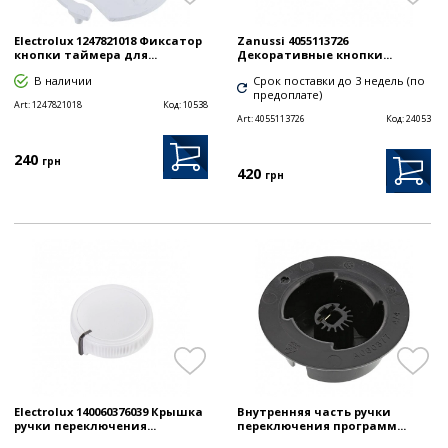
Electrolux 1247821018 Фиксатор
Zanussi 4055113726
кнопки таймера для...
Декоративные кнопки...
В наличии
Срок поставки до 3 недель (по
предоплате)
Art:
1247821018
Код:
10538
Art:
4055113726
Код:
24053
240
грн
420
грн
Electrolux 140060376039 Крышка
Внутренняя часть ручки
ручки переключения...
переключения программ...