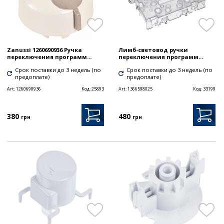
Zanussi 1260690936 Ручка
Лимб-световод ручки
переключения программ...
переключения программ...
Срок поставки до 3 недель (по
Срок поставки до 3 недель (по
предоплате)
предоплате)
Art:
1260690936
Код:
25893
Art:
1366598025
Код:
33199
380
480
грн
грн