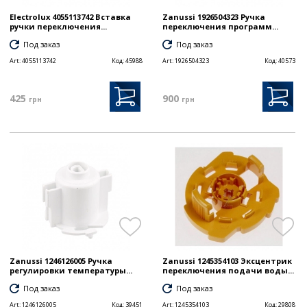
Electrolux 4055113742 Вставка
Zanussi 1926504323 Ручка
ручки переключения...
переключения программ...
Под заказ
Под заказ
Art:
4055113742
Код:
45988
Art:
1926504323
Код:
40573
425
900
грн
грн
Zanussi 1246126005 Ручка
Zanussi 1245354103 Эксцентрик
регулировки температуры...
переключения подачи воды...
Под заказ
Под заказ
Art:
1246126005
Код:
39451
Art:
1245354103
Код:
29808