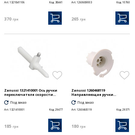
Art:
1321841106
Код:
38441
Art:
1260689003
Код:
10760
370
265
грн
грн
Zanussi 1321410001 Ось ручки
Zanussi 1260468119
переключателя скорости...
Направляющая ручки...
Под заказ
Под заказ
Art:
1321410001
Код:
29477
Art:
1260468119
Код:
29371
185
180
грн
грн