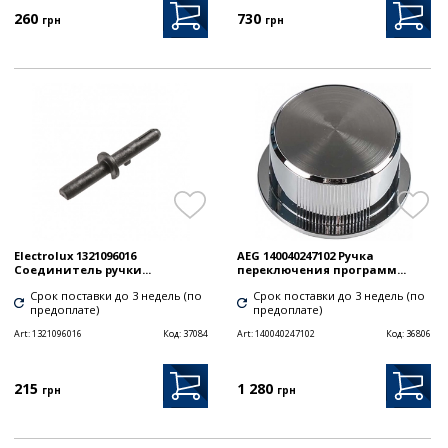
260
730
грн
грн
Electrolux 1321096016
AEG 140040247102 Ручка
Соединитель ручки...
переключения программ...
Срок поставки до 3 недель (по
Срок поставки до 3 недель (по
предоплате)
предоплате)
Art:
1321096016
Код:
37084
Art:
140040247102
Код:
36806
215
1 280
грн
грн