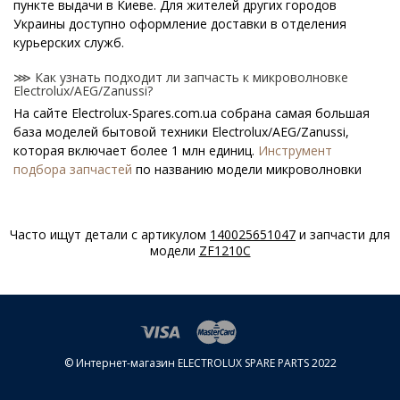
пункте выдачи в Киеве. Для жителей других городов
Украины доступно оформление доставки в отделения
курьерских служб.
⋙ Как узнать подходит ли запчасть к микроволновке
Electrolux/AEG/Zanussi?
На сайте Electrolux-Spares.com.ua собрана самая большая
база моделей бытовой техники Electrolux/AEG/Zanussi,
которая включает более 1 млн единиц.
Инструмент
подбора запчастей
по названию модели микроволновки
поможет найти нужную деталь.
⋙ Как узнать модель микроволновки
Часто ищут детали с артикулом
140025651047
и запчасти для
Electrolux/AEG/Zanussi?
модели
ZF1210C
Специальная наклейка производителя с названием модели
и другими параметрами - шильдик находится на корпусе
микроволновки Electrolux/AEG/Zanussi.
⋙ Сколько стоит Двери для микроволновки
Electrolux/AEG/Zanussi?
© Интернет-магазин ELECTROLUX SPARE PARTS 2022
На нашем сайте можно купить оригинальные Двери для
микроволновки Electrolux/AEG/Zanussi по конкурентным