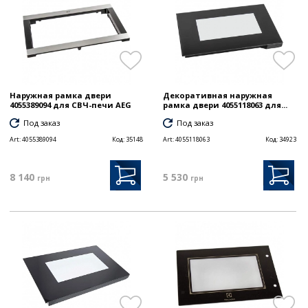
Наружная рамка двери
Декоративная наружная
4055389094 для СВЧ-печи AEG
рамка двери 4055118063 для...
Под заказ
Под заказ
Art:
4055389094
Код:
35148
Art:
4055118063
Код:
34923
8 140
5 530
грн
грн