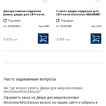
Декоративная наружная
Стекло двери наружное для
рамка двери для СВЧ-печи...
СВЧ-печи Electrolux 4055403887
Под заказ
Под заказ
Art:
50285828005
Код:
34384
Art:
4055403887
Код:
32367
5 530
2 455
грн
грн
Часто задаваемые вопросы
⋙ Где можно купить Двери для микроволновки
Electrolux/AEG/Zanussi?
Оформить заказ на Двери для микроволновки
Electrolux/AEG/Zanussi можно на нашем сайте и забрать в