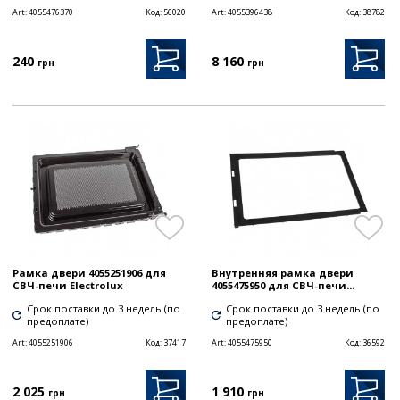
Art:
4055476370
Код:
56020
Art:
4055396438
Код:
38782
240
8 160
грн
грн
Рамка двери 4055251906 для
Внутренняя рамка двери
СВЧ-печи Electrolux
4055475950 для СВЧ-печи...
Срок поставки до 3 недель (по
Срок поставки до 3 недель (по
предоплате)
предоплате)
Art:
4055251906
Код:
37417
Art:
4055475950
Код:
36592
2 025
1 910
грн
грн