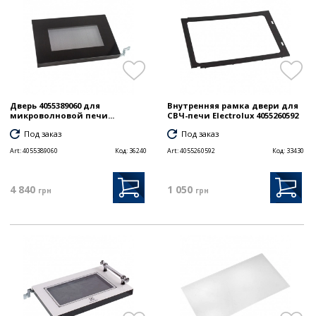
Дверь 4055389060 для
Внутренняя рамка двери для
микроволновой печи...
СВЧ-печи Electrolux 4055260592
Под заказ
Под заказ
Art:
4055389060
Код:
36240
Art:
4055260592
Код:
33430
4 840
1 050
грн
грн