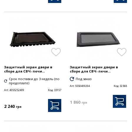
Защитный экран двери в
Защитный экран двери в
сборе для СВЧ- печи...
сборе для СВЧ- печи...
Срок поставки до 3 недель (по
Под заказ
предоплате)
Art:
5550409204
Код:
32368
Art:
4055252409
Код:
33157
1 860
грн
2 240
грн