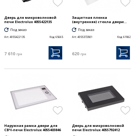
Дверь для микроволновой
Защитная пленка
печи Electrolux 4055422135
(внутренняя) стекла двери...
Под заказ
Под заказ
Art:
4055422135
Код:
65665
Art:
4055372801
Код:
61862
7 610
620
грн
грн
Наружная рамка двери для
Дверь для микроволновой
СВЧ-печи Electrolux 4055403846
печи Electrolux 4055792412