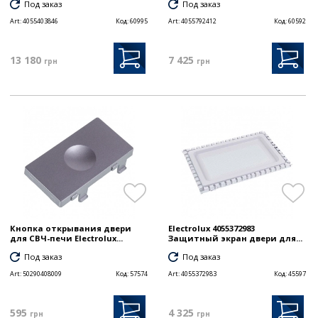
Под заказ
Под заказ
Art:
4055403846
Код:
60995
Art:
4055792412
Код:
60592
13 180
7 425
грн
грн
Кнопка открывания двери
Electrolux 4055372983
для СВЧ-печи Electrolux...
Защитный экран двери для...
Под заказ
Под заказ
Art:
50290408009
Код:
57574
Art:
4055372983
Код:
45597
595
4 325
грн
грн