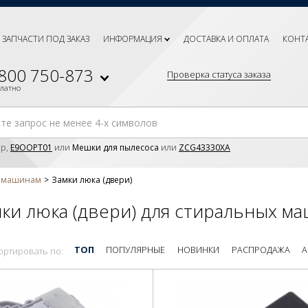
ЗАПЧАСТИ ПОД ЗАКАЗ
ИНФОРМАЦИЯ
ДОСТАВКА И ОПЛАТА
КОНТ
 800 750-873
Проверка статуса заказа
платно
р,
E9OOPT01
или
Мешки для пылесоса
или
ZCG43330XA
м машинам
Замки люка (двери)
ки люка (двери) для стиральных м
ТОП
ПОПУЛЯРНЫЕ
НОВИНКИ
РАСПРОДАЖА
А
ортировать по: