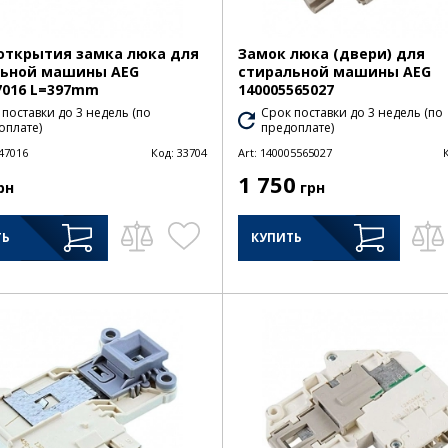
открытия замка люка для
Замок люка (двери) для
льной машины AEG
стиральной машины AEG
7016 L=397mm
140005565027
 поставки до 3 недель (по
Срок поставки до 3 недель (по
оплате)
предоплате)
47016
Код:
33704
Art:
140005565027
1 750
рн
грн
ТЬ
КУПИТЬ