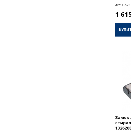
Art:
15523
1 61
КУПИ
Замок 
стирал
132620