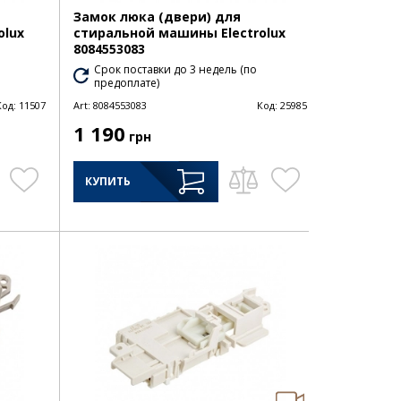
Замок люка (двери) для
olux
стиральной машины Electrolux
8084553083
Срок поставки до 3 недель (по
предоплате)
Код:
11507
Art:
8084553083
Код:
25985
1 190
грн
КУПИТЬ