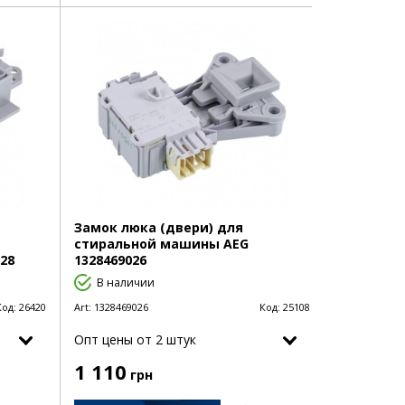
Замок люка (двери) для
стиральной машины AEG
28
1328469026
В наличии
Код:
26420
Art:
1328469026
Код:
25108
Опт цены от 2 штук
1 110
грн