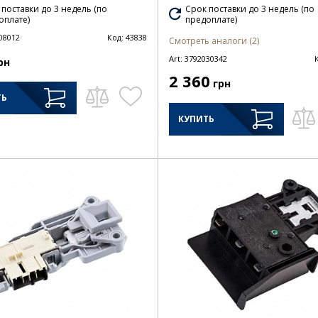
 поставки до 3 недель (по
Срок поставки до 3 недель (по
оплате)
предоплате)
08012
Код:
43838
Смотреть аналоги (2)
Art:
3792030342
рн
2 360
грн
ТЬ
КУПИТЬ