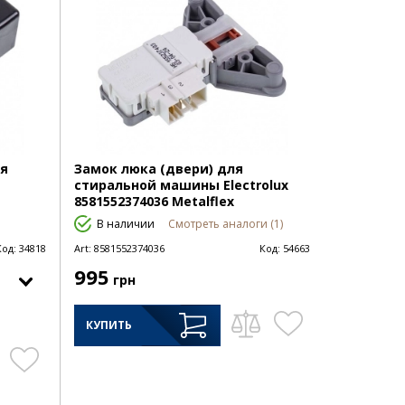
я
Замок люка (двери) для
стиральной машины Electrolux
8581552374036 Metalflex
В наличии
Смотреть аналоги (1)
Код:
34818
Art:
8581552374036
Код:
54663
995
грн
КУПИТЬ