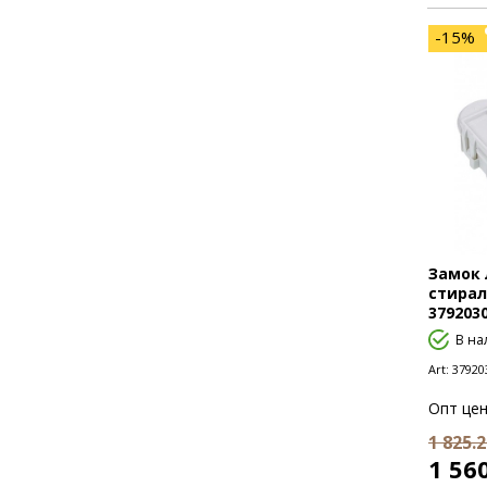
-15%
Замок 
стирал
3792030
В на
Art:
37920
Опт цен
1 825.2
1 56