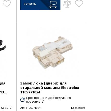
КУПИТЬ
для
Замок люка (двери) для
стиральной машины Electrolux
3...
1105771024
Срок поставки до 3 недель (по
предоплате)
Код:
30101
Art:
1105771024
Код:
25080