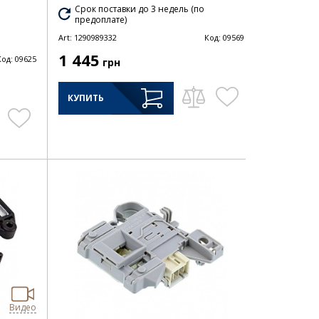
Срок поставки до 3 недель (по
предоплате)
Art:
1290989332
Код:
09569
1 445
Код:
09625
грн
КУПИТЬ
Видео