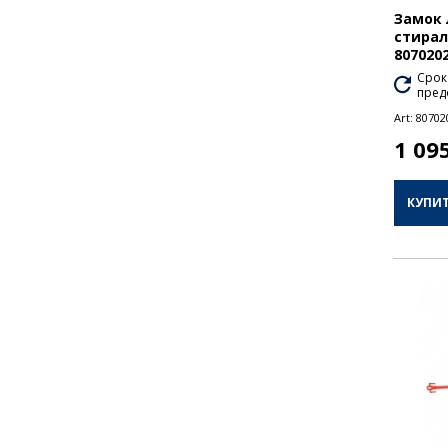
Замок 
стирал
807020
Срок
пред
Art:
80702
1 09
КУПИ