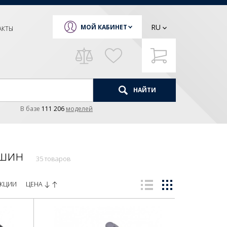
RU
МОЙ КАБИНЕТ
АКТЫ
НАЙТИ
В базе
111 206
моделей
ашин
35 товаров
ЦЕНА
КЦИИ