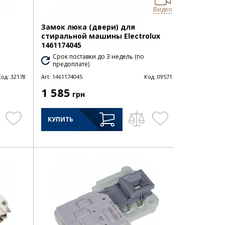
Видео
Замок люка (двери) для
стиральной машины Electrolux
1461174045
Срок поставки до 3 недель (по
предоплате)
Код:
32178
Art:
1461174045
Код:
09571
1 585
грн
КУПИТЬ