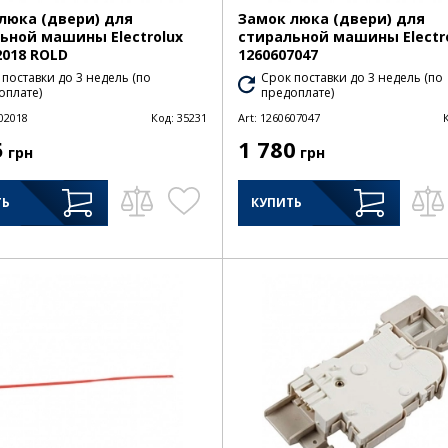
люка (двери) для
Замок люка (двери) для
ьной машины Electrolux
стиральной машины Electr
2018 ROLD
1260607047
 поставки до 3 недель (по
Срок поставки до 3 недель (по
оплате)
предоплате)
02018
Код:
35231
Art:
1260607047
5
1 780
грн
грн
ТЬ
КУПИТЬ