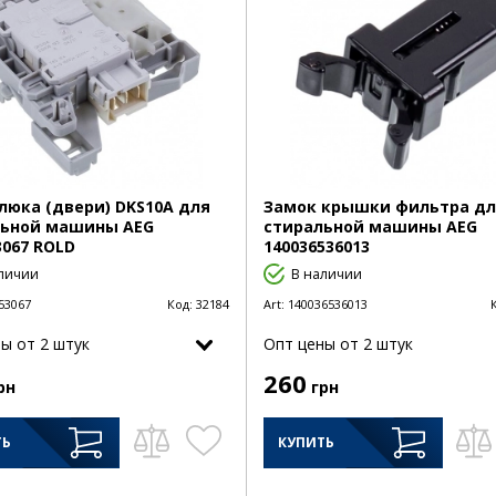
люка (двери) DKS10A для
Замок крышки фильтра дл
льной машины AEG
стиральной машины AEG
3067 ROLD
140036536013
личии
В наличии
53067
Код:
32184
Art:
140036536013
ы от 2 штук
Опт цены от 2 штук
260
рн
грн
ТЬ
КУПИТЬ