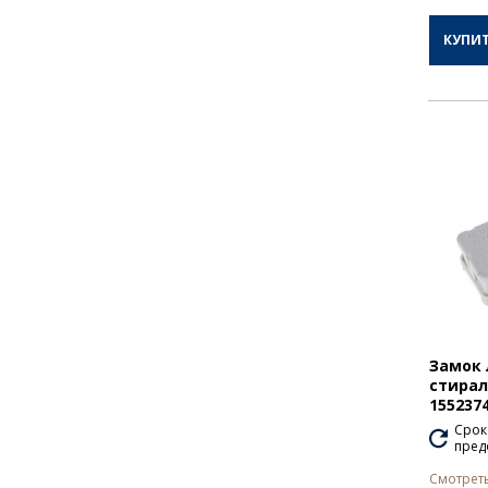
КУПИ
Замок 
стирал
1552374
Срок
пред
Смотреть