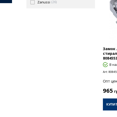
Zanussi
(26)
Замок 
стира
808455
В на
Art:
80845
Опт цен
965
г
КУПИ