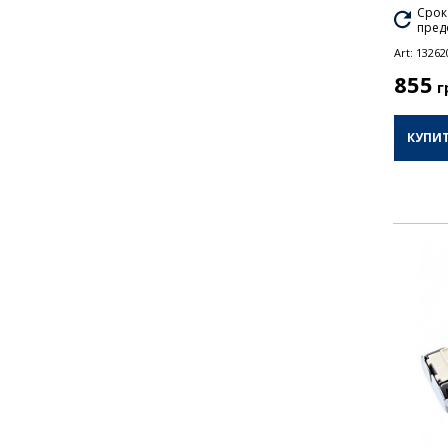
Срок
пред
Art:
13262
855
г
КУПИ