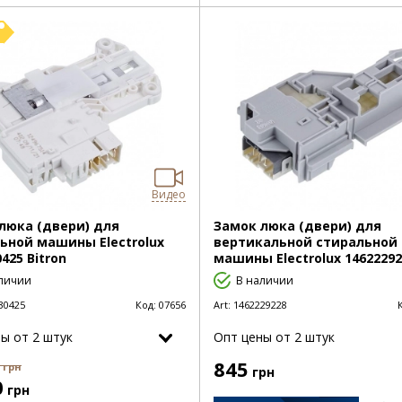
Видео
люка (двери) для
Замок люка (двери) для
ьной машины Electrolux
вертикальной стиральной
425 Bitron
машины Electrolux 14622292
личии
В наличии
30425
Код:
07656
Art:
1462229228
ы от 2 штук
Опт цены от 2 штук
845
грн
грн
0
грн