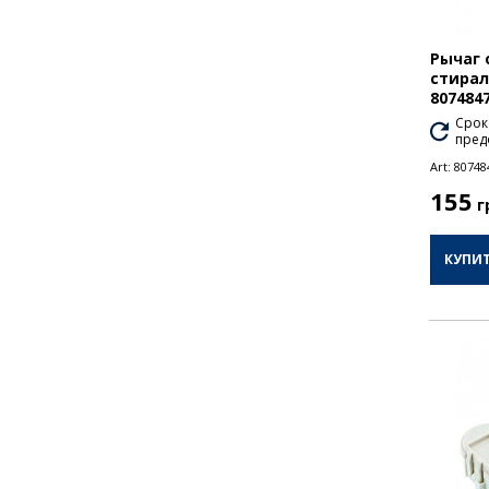
Рычаг 
стира
807484
Срок
пред
Art:
80748
155
г
КУПИ