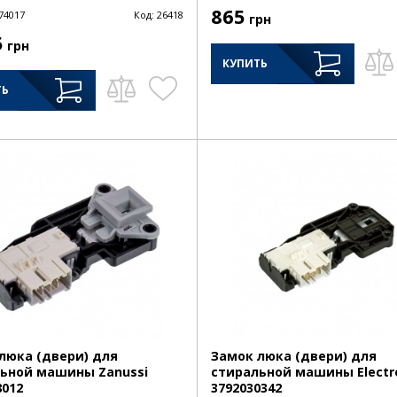
865
74017
Код:
26418
грн
5
грн
КУПИТЬ
ТЬ
люка (двери) для
Замок люка (двери) для
ьной машины Zanussi
стиральной машины Electr
8012
3792030342