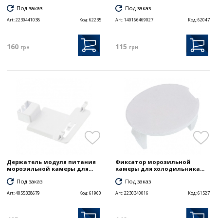
Под заказ
Под заказ
Art:
2230441038
Код:
62235
Art:
140166469027
Код:
62047
160
115
грн
грн
Держатель модуля питания
Фиксатор морозильной
морозильной камеры для...
камеры для холодильника...
Под заказ
Под заказ
Art:
4055338679
Код:
61960
Art:
2230340016
Код:
61527