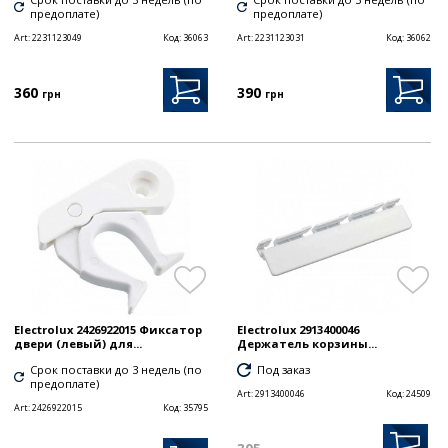
предоплате)
предоплате)
Art:
2231123049
Код:
36063
Art:
2231123031
Код:
36062
360
390
грн
грн
Electrolux 2426922015 Фиксатор
Electrolux 2913400046
двери (левый) для...
Держатель корзины...
Срок поставки до 3 недель (по
Под заказ
предоплате)
Art:
2913400046
Код:
24509
Art:
2426922015
Код:
35795