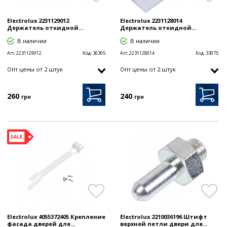
Electrolux 2231129012
Electrolux 2231128014
Держатель откидной...
Держатель откидной...
В наличии
В наличии
Art:
2231129012
Код:
30305
Art:
2231128014
Код:
33075
Опт цены от 2 штук
Опт цены от 2 штук
260
240
грн
грн
Electrolux 4055372405 Крепление
Electrolux 2210036196 Штифт
фасада дверей для...
верхней петли двери для...