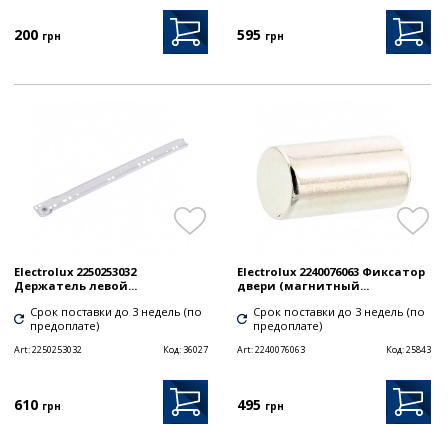
200
595
грн
грн
Electrolux 2250253032
Electrolux 2240076063 Фиксатор
Держатель левой...
двери (магнитный...
Срок поставки до 3 недель (по
Срок поставки до 3 недель (по
предоплате)
предоплате)
Art:
2250253032
Код:
36027
Art:
2240076063
Код:
25843
610
495
грн
грн