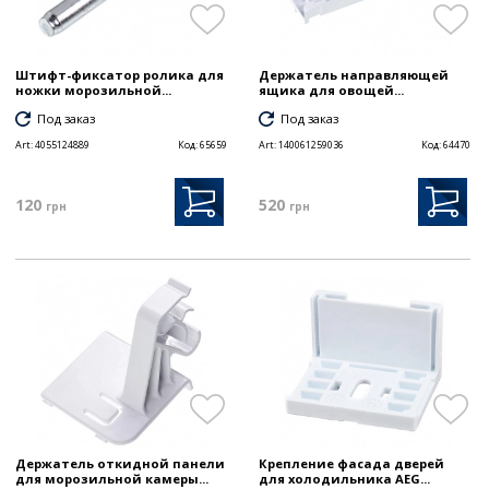
Штифт-фиксатор ролика для
Держатель направляющей
ножки морозильной...
ящика для овощей...
Под заказ
Под заказ
Art:
4055124889
Код:
65659
Art:
140061259036
Код:
64470
120
520
грн
грн
Держатель откидной панели
Крепление фасада дверей
для морозильной камеры...
для холодильника AEG...