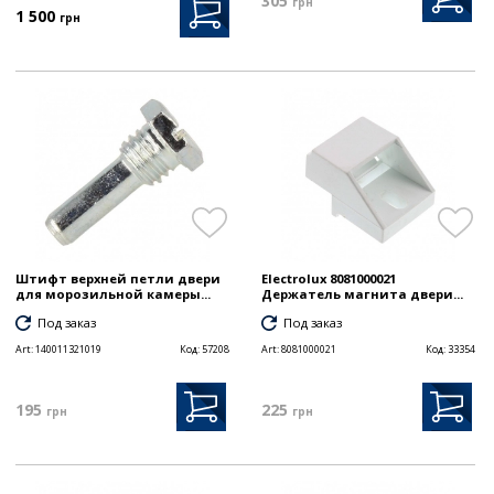
305
грн
1 500
грн
Штифт верхней петли двери
Electrolux 8081000021
для морозильной камеры...
Держатель магнита двери...
Под заказ
Под заказ
Art:
140011321019
Код:
57208
Art:
8081000021
Код:
33354
195
225
грн
грн