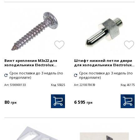
Винт крепления M3x22 для
Штифт нижней петли двери
холодильника Electrolux...
для холодильника Electrolux...
Срок поставки до 3 недель (по
Срок поставки до 3 недель (по
предоплате)
предоплате)
Art:
5190900133
Код:
55825
Art:
2210070039
Код:
46175
80
6 595
грн
грн