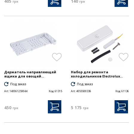
405
140
грн
грн
Держатель направляющей
Набор для ремонта
ящика для овощей...
холодильников Electrolux...
Под заказ
Под заказ
Art:
140061259044
Код:
61315
Art:
4055500336
Код:
61136
450
5 175
грн
грн