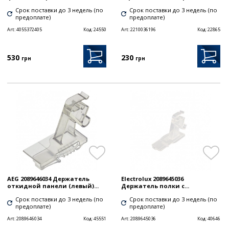
Срок поставки до 3 недель (по
Срок поставки до 3 недель (по
предоплате)
предоплате)
Art:
4055372405
Код:
24550
Art:
2210036196
Код:
22865
530
230
грн
грн
AEG 2089646034 Держатель
Electrolux 2089645036
откидной панели (левый)...
Держатель полки с...
Срок поставки до 3 недель (по
Срок поставки до 3 недель (по
предоплате)
предоплате)
Art:
2089646034
Код:
45551
Art:
2089645036
Код:
40646