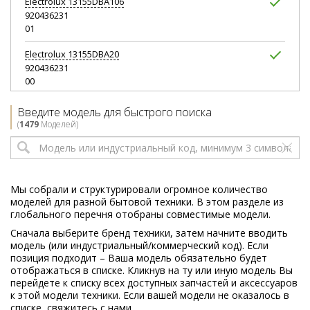
Electrolux
13155DBA106
920436231
01
Electrolux
13155DBA20
920436231
00
Electrolux
13155DBA206
Введите модель для быстрого поиска
920436232
(
1479
Моделей)
01
Electrolux
13215DBA10
920672612
00
Мы собрали и структурировали огромное количество
моделей для разной бытовой техники. В этом разделе из
Electrolux
13215DBA106
глобального перечня отобраны совместимые модели.
920672611
Сначала выберите бренд техники, затем начните вводить
02
модель (или индустриальный/коммерческий код). Если
позиция подходит – Ваша модель обязательно будет
Electrolux
13215DBA20
отображаться в списке. Кликнув на ту или иную модель Вы
920672611
перейдете к списку всех доступных запчастей и аксессуаров
00
к этой модели техники. Если вашей модели не оказалось в
списке, свяжитесь с нами.