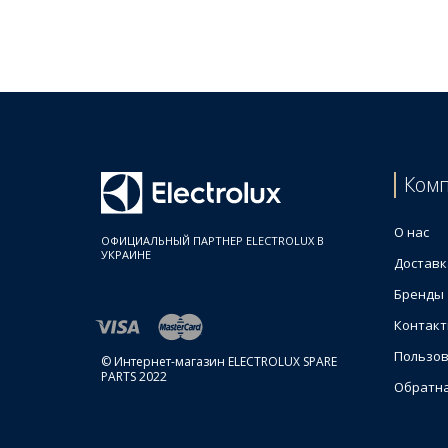
Цены на Прокладки для кухонного комбайна
Товар
Прокладка редуктора для кухонного комбайна Ele
Ком
О нас
ОФИЦИАЛЬНЫЙ ПАРТНЕР ELECTROLUX В
УКРАИНЕ
Доставк
Бренды
Контак
Пользов
© Интернет-магазин ELECTROLUX SPARE
PARTS 2022
Обратна