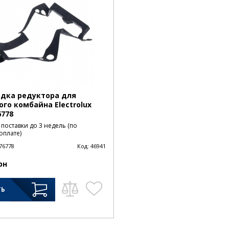
дка редуктора для
ого комбайна Electrolux
6778
 поставки до 3 недель (по
оплате)
76778
Код:
46941
рн
ТЬ