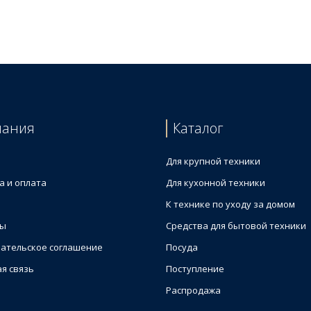
ctrolux 4055376778
пания
Каталог
Для крупной техники
а и оплата
Для кухонной техники
К технике по уходу за домом
ты
Средства для бытовой техники
ательское соглашение
Посуда
я связь
Поступление
Распродажа