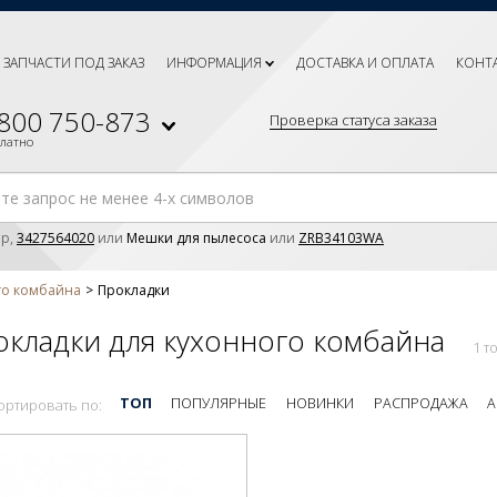
ЗАПЧАСТИ ПОД ЗАКАЗ
ИНФОРМАЦИЯ
ДОСТАВКА И ОПЛАТА
КОНТ
 800 750-873
Проверка статуса заказа
платно
р,
3427564020
или
Мешки для пылесоса
или
ZRB34103WA
го комбайна
Прокладки
кладки для кухонного комбайна
1 т
ТОП
ПОПУЛЯРНЫЕ
НОВИНКИ
РАСПРОДАЖА
А
ортировать по: