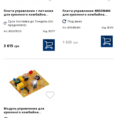
Плата управления + питания
Плата управления 4055396404
для кухонного комбайна...
для кухонного комбайна...
Срок поставки до 3 недель (по
Под заказ
предоплате)
Art:
4055396404
Код:
36516
Art:
4055379210
Код:
30377
1 625
грн
3 615
грн
Модуль управления для
кухонного комбайна...